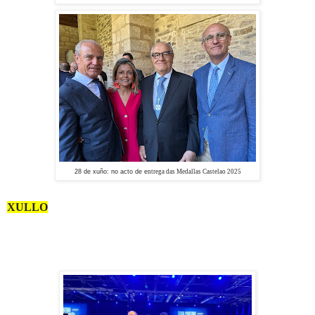
28 de xuño: no acto de e
ntrega das
Medallas Castelao 2025
XULLO