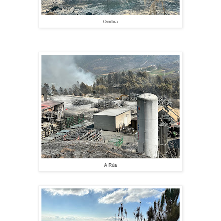
Oimbra
A Rúa