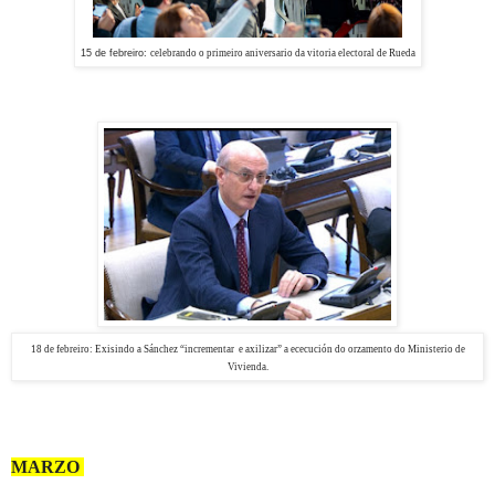
15 de febreiro:
celebrando o primeiro aniversario da vitoria electoral de Rueda
18 de febreiro:
Exisindo a Sánchez “incrementar e axilizar” a ececución do orzamento do Ministerio de
Vivienda.
MARZO