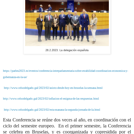
28.2.2023. La delegación española
https://parleu2023.es/eventos/conferencia-interparlamentaria-sobre-estabilidad-coordinacion-economica-y-
gobernanza-en-la-ue/
http://www.celsodelgado.gal/2023/02/asisto-desde-hoy-en-bruselas-la-semana.html
http://www.celsodelgado.gal/2023/02/inflacion-el-enigma-de-las-respuestas.html
http://www.celsodelgado.gal/2023/02/esta-manana-la-segunda-jornada-de-la.html
Esta Conferencia se reúne dos veces al año, en coordinación con el
ciclo del semestre europeo.
En el primer semestre, la Conferencia
se celebra en Bruselas, y es coorganizada y copresidida por el