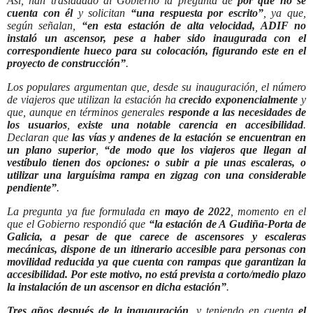
Así, han trasladado al Gobierno la pregunta de
por qué no se
cuenta con él
y solicitan
“una respuesta por escrito”
, ya que,
según señalan,
“en esta estación de alta velocidad, ADIF no
instaló un ascensor, pese a haber sido inaugurada con el
correspondiente hueco para su colocación, figurando este en el
proyecto de construcción”
.
Los populares argumentan que, desde su inauguración, el número
de viajeros que utilizan la estación ha
crecido exponencialmente
y
que, aunque en términos generales
responde a las necesidades de
los usuarios
,
existe una notable carencia en accesibilidad
.
Declaran que
las vías y andenes de la estación se encuentran en
un plano superior
,
“de modo que los viajeros que llegan al
vestíbulo tienen dos opciones: o subir a pie unas escaleras, o
utilizar una larguísima rampa en zigzag con una considerable
pendiente”
.
La pregunta ya fue formulada en
mayo de 2022
, momento en el
que el Gobierno respondió que
“la estación de A Gudiña-Porta de
Galicia, a pesar de que carece de ascensores y escaleras
mecánicas, dispone de un itinerario accesible para personas con
movilidad reducida ya que cuenta con rampas que garantizan la
accesibilidad. Por este motivo, no está prevista a corto/medio plazo
la instalación de un ascensor en dicha estación”
.
Tres años después de la inauguración
, y teniendo en cuenta
el