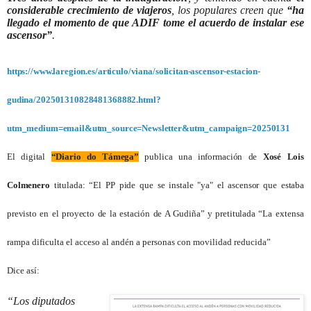
considerable crecimiento de viajeros
, los populares creen que
“ha
llegado el momento de que ADIF tome el acuerdo de instalar ese
ascensor”
.
https://www.laregion.es/articulo/viana/solicitan-ascensor-estacion-
gudina/202501310828481368882.html?
utm_medium=email&utm_source=Newsletter&utm_campaign=20250131
El digital
“Diario do Támega”
publica una información de
Xosé Lois
Colmenero
titulada: “El PP pide que se instale "ya" el ascensor que estaba
previsto en el proyecto de la estación de A Gudiña” y pretitulada “
La extensa
rampa dificulta el acceso al andén a personas con movilidad reducida”
Dice así:
“
Los diputados