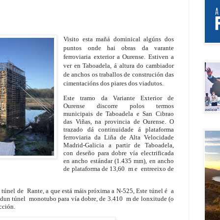
Visito esta mañá dominical algúns dos
puntos onde hai obras da varante
ferroviaria exterior a Ourense. Estiven a
ver en Taboadela, á altura do cambiador
de anchos os traballos de construción das
cimentacións dos piares dos viadutos.
Este tramo da Variante Exterior de
Ourense discorre polos termos
municipais de Taboadela e San Cibrao
das Viñas, na provincia de Ourense. O
trazado dá continuidade á plataforma
ferroviaria da Liña de Alta Velocidade
Madrid-Galicia a partir de Taboadela,
con deseño para dobre vía electrificada
en ancho estándar (1.435 mm), en ancho
de plataforma de 13,60 m e entreeixo de
túnel de Rante, a que está máis próxima a N-525, Este túnel é
a
e dun túnel monotubo para vía dobre, de 3.410 m de lonxitude (o
cción.