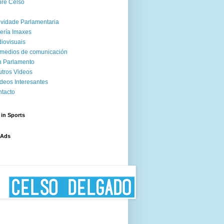
re Celso
ividade Parlamentaria
ería Imaxes
iovisuais
medios de comunicación
 Parlamento
tros Videos
deos Interesantes
tacto
 in Sports
 Ads