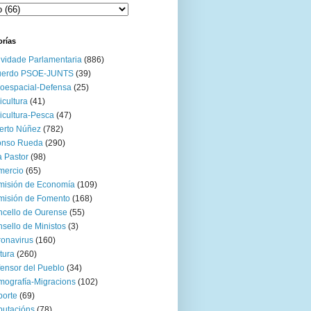
orías
ividade Parlamentaria
(886)
uerdo PSOE-JUNTS
(39)
oespacial-Defensa
(25)
icultura
(41)
icultura-Pesca
(47)
erto Núñez
(782)
onso Rueda
(290)
 Pastor
(98)
mercio
(65)
misión de Economía
(109)
isión de Fomento
(168)
cello de Ourense
(55)
sello de Ministos
(3)
onavirus
(160)
tura
(260)
ensor del Pueblo
(34)
ografía-Migracions
(102)
orte
(69)
utacións
(78)