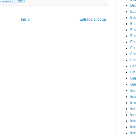
, enero 15, 2023
Dix
Ec
Ed
Inicio
Entrada antigua
Ele
Em
Emp
En 
En 
Ene
Est
Fer
Fin
Ga
Gue
Igu
Im
In
Ind
Inn
Inte
int
Int