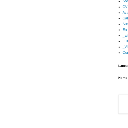
Sob
CV
Act
Gal
Aud
En 
_En
_Ou
_Vi
Con
Latest
Home