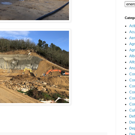
Categ
Act
Ac
Aer
Agr
Agr
Alb
Alf
Ana
Co
Co
Com
Con
Con
Cor
Cul
Def
Dem
Dep
Dep