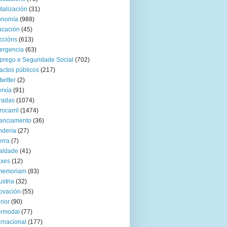
italización
(31)
onomía
(988)
ucación
(45)
ccións
(613)
ergencia
(63)
rego e Seguridade Social
(702)
actos públicos
(217)
twitter
(2)
rxía
(91)
radas
(1074)
rocarril
(1474)
anciamento
(36)
ndería
(27)
rra
(7)
aldade
(41)
axes
(12)
 memoriam
(83)
ustria
(32)
ovación
(55)
rior
(90)
ermodal
(77)
ernacional
(177)