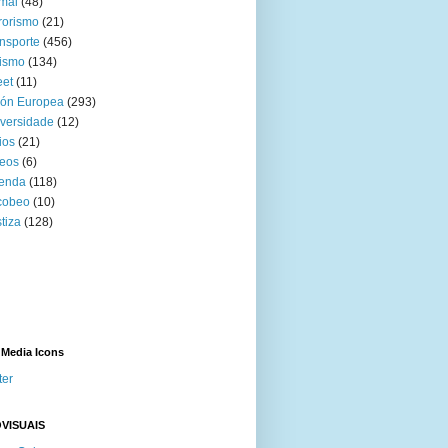
mal
(48)
rorismo
(21)
nsporte
(456)
ismo
(134)
eet
(11)
ión Europea
(293)
versidade
(12)
ios
(21)
eos
(6)
venda
(118)
cobeo
(10)
tiza
(128)
 Media Icons
ter
VISUAIS