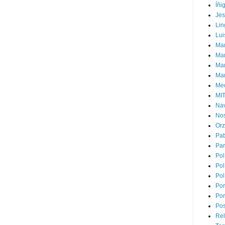
Íñi
Je
Lin
Lui
Man
Ma
Mar
Mar
Med
MI
Na
Nos
Or
Pa
Par
Pol
Pol
Pol
Por
Por
Pos
Rel