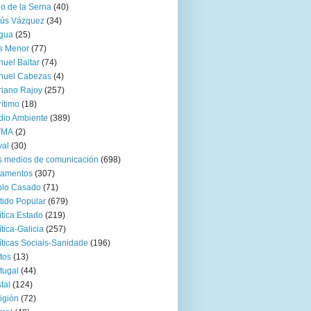
go de la Serna
(40)
sús Vázquez
(34)
gua
(25)
s Menor
(77)
uel Baltar
(74)
nuel Cabezas
(4)
iano Rajoy
(257)
ítimo
(18)
io Ambiente
(389)
TMA
(2)
val
(30)
 medios de comunicación
(698)
zamentos
(307)
blo Casado
(71)
tido Popular
(679)
ítica Estado
(219)
ítica-Galicia
(257)
íticas Sociais-Sanidade
(196)
tos
(13)
tugal
(44)
tal
(124)
igión
(72)