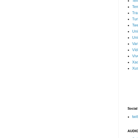
Ter
Ter
Tra
Tur
Tw
Un
Uni
Var
Víd
Vi
Xa
Xus
Social
twit
AUDIO