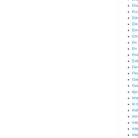
Dix
Ec
Ed
Ele
Em
Emp
En 
En 
Ene
Est
Fer
Fin
Ga
Gue
Igu
Im
In
Ind
Inn
Inte
int
Int