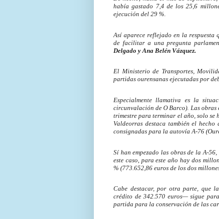
había gastado 7,4 de los 25,6 millon
ejecución del 29 %.
Así aparece reflejado en la respuest
de facilitar a una pregunta parlame
Delgado y Ana Belén Vázquez.
El Ministerio de Transportes, Movil
partidas ourensanas ejecutadas por deb
Especialmente llamativa es la situa
circunvalación de O Barco). Las obras 
trimestre para terminar el año, solo se
Valdeorras destaca también el hecho d
consignadas para la autovía A-76 (Our
Sí han empezado las obras de la A-56,
este caso, para este año hay dos millo
% (773.652,86 euros de los dos millones
Cabe destacar, por otra parte, que l
crédito de 342.570 euros— sigue paral
partida para la conservación de las car