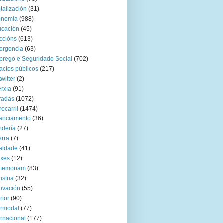
italización
(31)
onomía
(988)
ucación
(45)
ccións
(613)
ergencia
(63)
rego e Seguridade Social
(702)
actos públicos
(217)
twitter
(2)
rxía
(91)
radas
(1072)
rocarril
(1474)
anciamento
(36)
ndería
(27)
rra
(7)
aldade
(41)
axes
(12)
 memoriam
(83)
ustria
(32)
ovación
(55)
rior
(90)
ermodal
(77)
ernacional
(177)