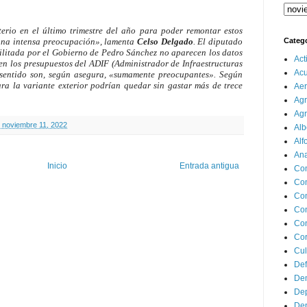
erio en el último trimestre del año para poder remontar estos
Categ
 una intensa preocupación», lamenta
Celso Delgado
. El diputado
cilitada por el Gobierno de Pedro Sánchez no aparecen los datos
Act
 en los presupuestos del ADIF (Administrador de Infraestructuras
Ac
e sentido son, según asegura, «sumamente preocupantes». Según
ara la variante exterior podrían quedar sin gastar más de trece
Aer
Agr
Agr
, noviembre 11, 2022
Alb
Alf
Ana
Inicio
Entrada antigua
Co
Co
Com
Con
Con
Cor
Cul
Def
Dem
Dep
Dep