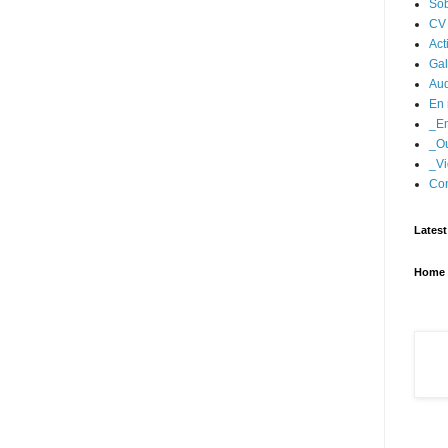
Sob
CV
Act
Gal
Aud
En 
_En
_Ou
_Vi
Con
Latest
Home