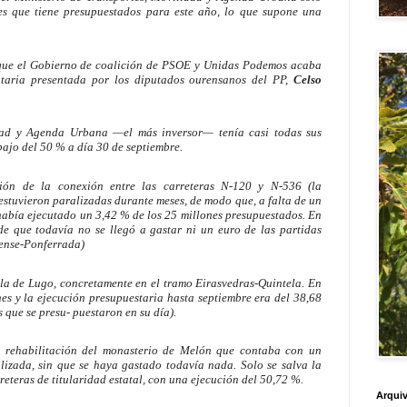
es que tiene presupuestados para este año, lo que supone una
a que el Gobierno de coalición de PSOE y Unidas Podemos acaba
ntaria presentada por los diputados ourensanos del PP,
Celso
idad y Agenda Urbana —el más inversor— tenía casi todas sus
ajo del 50 % a día 30 de septiembre.
ción de la conexión entre las carreteras N-120 y N-536 (la
estuvieron paralizadas durante meses, de modo que, a falta de un
 había ejecutado un 3,42 % de los 25 millones presupuestados. En
e que todavía no se llegó a gastar ni un euro de las partidas
ense-Ponferrada)
 la de Lugo, concretamente en el tramo Eirasvedras-Quintela. En
nes y la ejecución presupuestaria hasta septiembre era del 38,68
 que se presu- puestaron en su día).
a rehabilitación del monasterio de Melón que contaba con un
izada, sin que se haya gastado todavía nada. Solo se salva la
reteras de titularidad estatal, con una ejecución del 50,72 %.
Arquiv