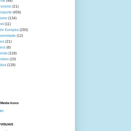
mal
(48)
rorismo
(21)
nsporte
(456)
ismo
(134)
eet
(11)
ión Europea
(293)
versidade
(12)
ios
(21)
eos
(6)
venda
(118)
cobeo
(10)
tiza
(128)
 Media Icons
ter
VISUAIS