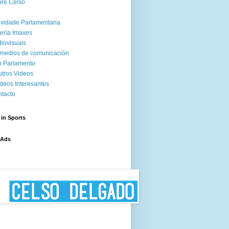
re Celso
ividade Parlamentaria
ería Imaxes
iovisuais
medios de comunicación
 Parlamento
tros Videos
deos Interesantes
tacto
 in Sports
 Ads