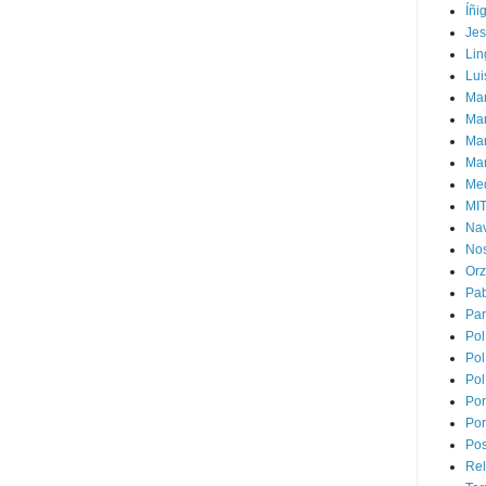
Íñi
Je
Lin
Lui
Man
Ma
Mar
Mar
Med
MI
Na
Nos
Or
Pa
Par
Pol
Pol
Pol
Por
Por
Pos
Rel