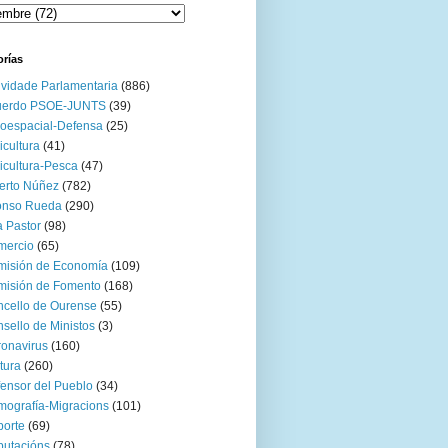
orías
ividade Parlamentaria
(886)
uerdo PSOE-JUNTS
(39)
oespacial-Defensa
(25)
icultura
(41)
icultura-Pesca
(47)
erto Núñez
(782)
onso Rueda
(290)
 Pastor
(98)
mercio
(65)
misión de Economía
(109)
isión de Fomento
(168)
cello de Ourense
(55)
sello de Ministos
(3)
onavirus
(160)
tura
(260)
ensor del Pueblo
(34)
ografía-Migracions
(101)
orte
(69)
utacións
(78)