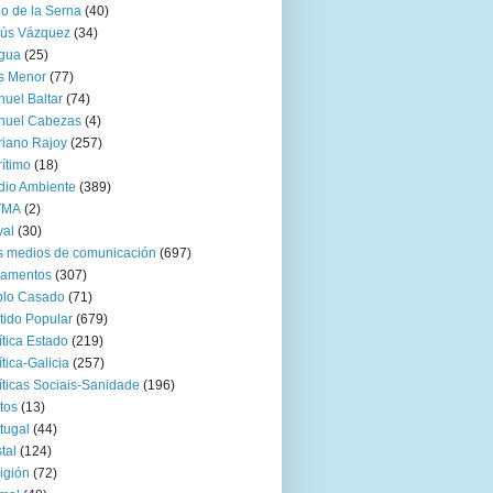
go de la Serna
(40)
sús Vázquez
(34)
gua
(25)
s Menor
(77)
uel Baltar
(74)
nuel Cabezas
(4)
iano Rajoy
(257)
ítimo
(18)
io Ambiente
(389)
TMA
(2)
val
(30)
 medios de comunicación
(697)
zamentos
(307)
blo Casado
(71)
tido Popular
(679)
ítica Estado
(219)
ítica-Galicia
(257)
íticas Sociais-Sanidade
(196)
tos
(13)
tugal
(44)
tal
(124)
igión
(72)