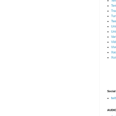
Ter
Ter
Tra
Tur
Tw
Un
Uni
Var
Víd
Vi
Xa
Xus
Social
twit
AUDIO