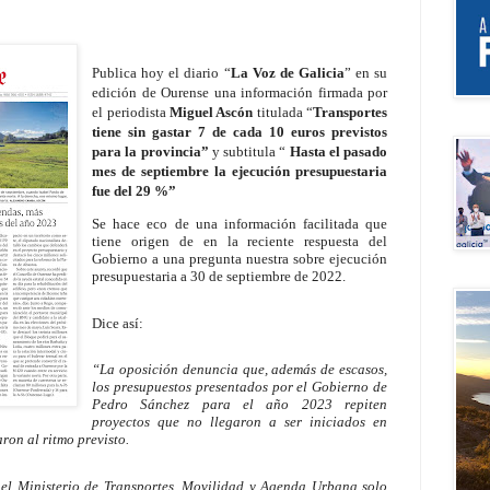
Publica hoy el diario “
La Voz de Galicia
” en su
edición de Ourense una información firmada por
el periodista
Miguel Ascón
titulada “
Transportes
tiene sin gastar 7 de cada 10 euros previstos
para la provincia”
y subtitula “
Hasta el pasado
mes de septiembre la ejecución presupuestaria
fue del 29 %”
Se hace eco de una información facilitada que
tiene origen de en
la reciente respuesta del
Gobierno a una pregunta nuestra sobre ejecución
presupuestaria a 30 de septiembre de 2022.
Dice así:
“La oposición denuncia que, además de escasos,
los presupuestos presentados por el Gobierno de
Pedro Sánchez para el año 2023 repiten
proyectos que no llegaron a ser iniciados en
aron al ritmo previsto.
 el Ministerio de Transportes, Movilidad y Agenda Urbana solo