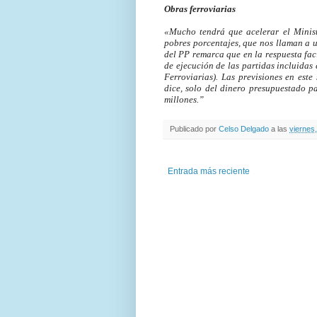
Obras ferroviarias
«Mucho tendrá que acelerar el Minist
pobres porcentajes, que nos llaman a
del PP remarca que en la respuesta fa
de ejecución de las partidas incluidas
Ferroviarias). Las previsiones en est
dice, solo del dinero presupuestado p
millones.”
Publicado por
Celso Delgado
a las
viernes
Entrada más reciente