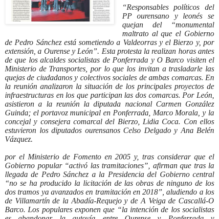
“Responsables políticos del
PP ourensano y leonés se
quejan del “monumental
maltrato al que el Gobierno
de Pedro Sánchez está sometiendo a Valdeorras y el Bierzo y, por
extensión, a Ourense y León”. Esta protesta la realizan horas antes
de que los alcaldes socialistas de Ponferrada y O Barco visiten el
Ministerio de Transportes, por lo que los invitan a trasladarle las
quejas de ciudadanos y colectivos sociales de ambas comarcas. En
la reunión analizaron la situación de los principales proyectos de
infraestructuras en los que participan las dos comarcas. Por León,
asistieron a la reunión la diputada nacional Carmen González
Guinda; el portavoz municipal en Ponferrada, Marco Morala, y la
concejal y consejera comarcal del Bierzo, Lidia Coca. Con ellos
estuvieron los diputados ourensanos Celso Delgado y Ana Belén
Vázquez.
por el Ministerio de Fomento en 2005 y, tras considerar que el
Gobierno popular “activó las tramitaciones”, afirman que tras la
llegada de Pedro Sánchez a la Presidencia del Gobierno central
“no se ha producido la licitación de las obras de ninguno de los
dos tramos ya avanzados en tramitación en 2018”, aludiendo a los
de Villamartín de la Abadía-Requejo y de A Veiga de Cascallá-O
Barco. Los populares exponen que “la intención de los socialistas
es abandonar la autovía entre Ourense y Ponferrada y