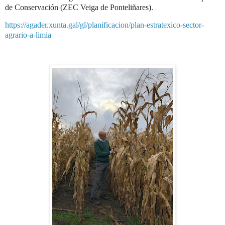
de Conservación (ZEC Veiga de Ponteliñares).
https://agader.xunta.gal/gl/planificacion/plan-estratexico-sector-
agrario-a-limia