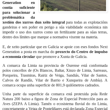
Generation en
contía suficiente
para solucionar a
problemática da
xestión dos xurros dun xeito integral
para todas as explotacións
gandeiras e sen poñer en perigo a súa viabilidade económica nin
impedir o uso dos xurros como un fertilizante para as súas terras,
dentro dos límites que marque a normativa vixente na materia.
E, de xeito particular que en Galicia se apoie con eses fondos Next
Generation a posta en marcha do
proxecto do Centro de impulso
a economía circular
que promove a Xunta de Galicia.
A comarca da Limia na provincia de Ourense está conformada
polos concellos de (Os Blancos, Baltar, Xinzo de Limia, Sarreaus,
Porqueira, Trasmiras, Rairiz de Veiga, Sandiás, Vilar de Santos,
Calvos de Randín, Vilar de Barrio e Xunqueira de Ambía). A
comarca ocupa unha superficie de 801,9 quilómetros cadrados.
Unha parte da superficie da comarca está protexida pola Rede
Natura 200 baixo a figura de Zona de Especial Protección para as
Aves (ZEPA A Limia). Tamén o ecosistema fluvial do rio Limia,
concretamente a Veiga de Ponteliñares está declarada Zona Especial