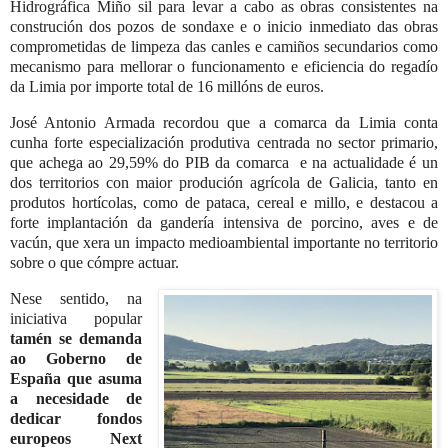
Hidrográfica Miño sil para levar a cabo as obras consistentes na
construción dos pozos de sondaxe e o inicio inmediato das obras
comprometidas de limpeza das canles e camiños secundarios como
mecanismo para mellorar o funcionamento e eficiencia do regadío
da Limia por importe total de 16 millóns de euros.
José Antonio Armada recordou que a comarca da Limia conta
cunha forte especialización produtiva centrada no sector primario,
que achega ao 29,59% do PIB da comarca e na actualidade é un
dos territorios con maior produción agrícola de Galicia, tanto en
produtos hortícolas, como de pataca, cereal e millo, e destacou a
forte implantación da gandería intensiva de porcino, aves e de
vacún, que xera un impacto medioambiental importante no territorio
sobre o que cómpre actuar.
Nese sentido, na
iniciativa popular
tamén se demanda
ao Goberno de
España que asuma
a necesidade de
dedicar fondos
europeos Next