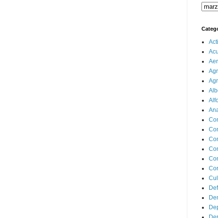
Categ
Act
Ac
Aer
Agr
Agr
Alb
Alf
Ana
Co
Co
Com
Con
Con
Cor
Cul
Def
Dem
Dep
Dep