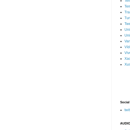
Ter
Ter
Tra
Tur
Tw
Un
Uni
Var
Víd
Vi
Xa
Xus
Social
twit
AUDIO