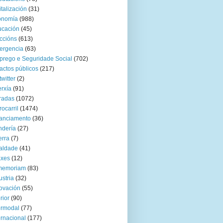
italización
(31)
onomía
(988)
ucación
(45)
ccións
(613)
ergencia
(63)
rego e Seguridade Social
(702)
actos públicos
(217)
twitter
(2)
rxía
(91)
radas
(1072)
rocarril
(1474)
anciamento
(36)
ndería
(27)
rra
(7)
aldade
(41)
axes
(12)
 memoriam
(83)
ustria
(32)
ovación
(55)
rior
(90)
ermodal
(77)
ernacional
(177)