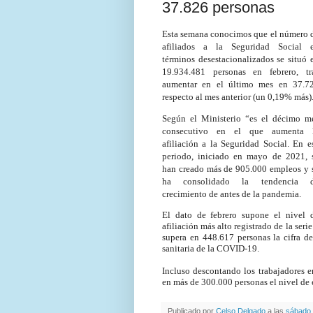
37.826 personas
Esta semana conocimos que el número 
afiliados a la Seguridad Social 
términos desestacionalizados se situó 
19.934.481 personas en febrero, tr
aumentar en el último mes en 37.7
respecto al mes anterior (un 0,19% más)
Según el Ministerio “es el décimo m
consecutivo en el que aumenta 
afiliación a la Seguridad Social. En e
periodo, iniciado en mayo de 2021, 
han creado más de 905.000 empleos y 
ha consolidado la tendencia 
crecimiento de antes de la pandemia.
El dato de febrero supone el nivel 
afiliación más alto registrado de la serie
supera en 448.617 personas la cifra de
sanitaria de la COVID-19.
Incluso descontando los trabajadores 
en más de 300.000 personas el nivel de e
Publicado por
Celso Delgado
a las
sábado,