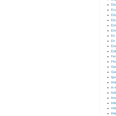
Dix
Ec
Ed
Ele
Em
Emp
En 
En 
Ene
Est
Fer
Fin
Ga
Gue
Igu
Im
In
Ind
Inn
Inte
int
Int