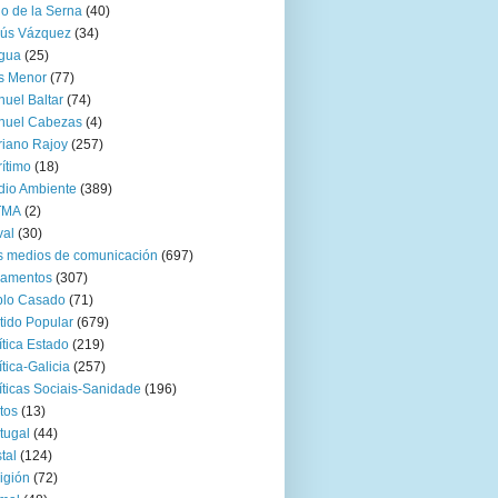
go de la Serna
(40)
sús Vázquez
(34)
gua
(25)
s Menor
(77)
uel Baltar
(74)
nuel Cabezas
(4)
iano Rajoy
(257)
ítimo
(18)
io Ambiente
(389)
TMA
(2)
val
(30)
 medios de comunicación
(697)
zamentos
(307)
blo Casado
(71)
tido Popular
(679)
ítica Estado
(219)
ítica-Galicia
(257)
íticas Sociais-Sanidade
(196)
tos
(13)
tugal
(44)
tal
(124)
igión
(72)