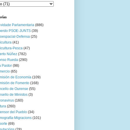
orías
ividade Parlamentaria
(886)
uerdo PSOE-JUNTS
(39)
oespacial-Defensa
(25)
icultura
(41)
icultura-Pesca
(47)
erto Núñez
(782)
onso Rueda
(290)
 Pastor
(98)
mercio
(65)
misión de Economía
(109)
isión de Fomento
(168)
cello de Ourense
(55)
sello de Ministos
(3)
onavirus
(160)
tura
(260)
ensor del Pueblo
(34)
ografía-Migracions
(101)
orte
(69)
utacións
(78)