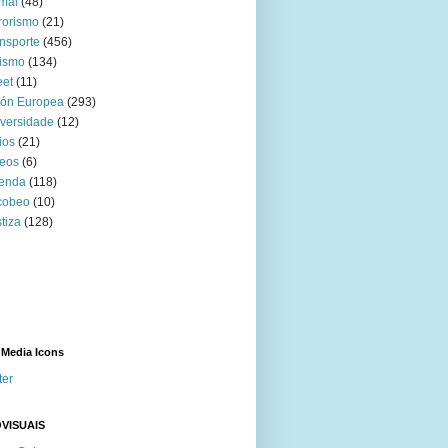
mal
(48)
rorismo
(21)
nsporte
(456)
ismo
(134)
eet
(11)
ión Europea
(293)
versidade
(12)
ios
(21)
eos
(6)
venda
(118)
cobeo
(10)
tiza
(128)
 Media Icons
ter
VISUAIS