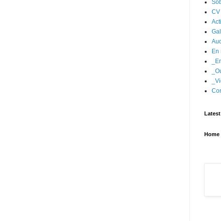
Sob
CV
Act
Gal
Aud
En 
_En
_Ou
_Vi
Con
Latest
Home