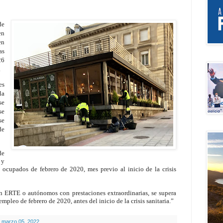
de
en
en
as
26
.
es
la
se
se
se
de
de
 y
 ocupados de febrero de 2020, mes previo al inicio de la crisis
en ERTE o autónomos con prestaciones extraordinarias, se supera
mpleo de febrero de 2020, antes del inicio de la crisis sanitaria.”
 marzo 05, 2022