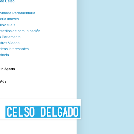
re Celso
ividade Parlamentaria
ería Imaxes
iovisuais
medios de comunicación
 Parlamento
tros Videos
deos Interesantes
tacto
 in Sports
 Ads