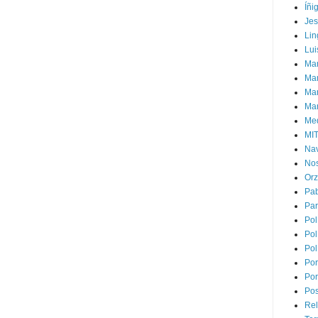
Íñi
Je
Lin
Lui
Man
Ma
Mar
Mar
Med
MI
Na
Nos
Or
Pa
Par
Pol
Pol
Pol
Por
Por
Pos
Rel