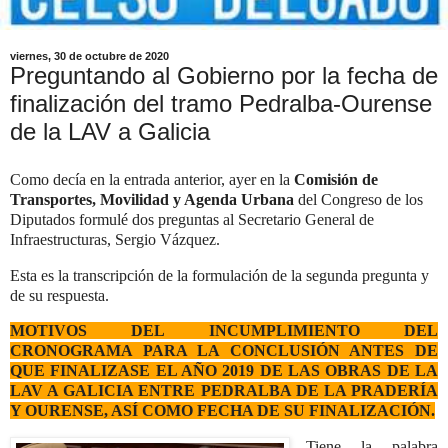
viernes, 30 de octubre de 2020
Preguntando al Gobierno por la fecha de
finalización del tramo Pedralba-Ourense
de la LAV a Galicia
Como decía en la entrada anterior, ayer
en la
Comisión de
Transportes, Movilidad y Agenda Urbana
del Congreso de los
Diputados formulé dos preguntas al Secretario General de
Infraestructuras, Sergio Vázquez.
Esta es la transcripción de la formulación de la segunda pregunta y
de su respuesta.
MOTIVOS DEL INCUMPLIMIENTO DEL
CRONOGRAMA PARA LA CONCLUSIÓN ANTES DE
QUE FINALIZASE EL AÑO 2019 DE LAS OBRAS DE LA
LAV A GALICIA ENTRE PEDRALBA DE LA PRADERÍA
Y OURENSE, ASÍ COMO FECHA DE SU FINALIZACIÓN.
Tiene la palabra