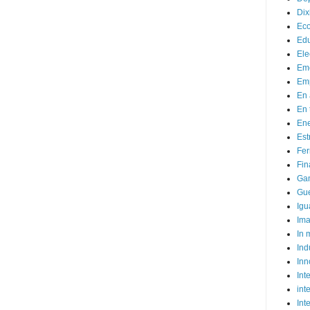
Dix
Ec
Ed
Ele
Em
Emp
En 
En 
Ene
Est
Fer
Fin
Ga
Gue
Igu
Im
In
Ind
Inn
Inte
int
Int