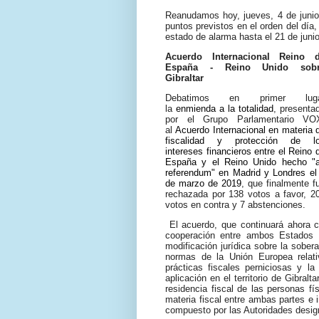
Reanudamos hoy, jueves, 4 de junio, 
puntos previstos en el orden del día,
estado de alarma hasta el 21 de junio
Acuerdo Internacional Reino 
España - Reino Unido sob
Gibraltar
Debatimos en primer luga
la
enmienda a la totalidad
, presenta
por el Grupo Parlamentario VO
al
Acuerdo Internacional en materia 
fiscalidad y protección de l
intereses financieros entre el Reino 
España y el Reino Unido hecho "
referendum" en Madrid y Londres el
de marzo de 2019
, que finalmente f
rechazada por 138 votos a favor, 2
votos en contra y 7 abstenciones.
El acuerdo, que continuará ahora co
cooperación entre ambos Estados en
modificación jurídica sobre la sobera
normas de la Unión Europea relativ
prácticas fiscales perniciosas y l
aplicación en el territorio de Gibral
residencia fiscal de las personas fí
materia fiscal entre ambas partes e 
compuesto por las Autoridades desi