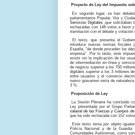
Proyecto de Ley del Impuesto sob
En segundo lugar, se han debati
parlamentarios Popular, Vox y Ciud
Servicios Digitales
,que solicitaban 
rechazadas con 148 votos a favor y 
tramitación con el debate y votación
El texto, que presenta el Gobie
introduce nuevas normas fiscales pa
España, "de donde proceden los datos
empresa". Por lo tanto, este impuest
existir sin la implicación de los usu
de intermediación en línea y servici
de negocio superior a los 750 millon
digitales superior a los 3 millones d
entre usuarios y el comercio elect
nuevo gravamen sería de naturaleza i
3 %.
Proposición de Ley
La Sesión Plenaria ha concluido co
Ley presentada por el Grupo Parla
salarial de las Fuerzas y Cuerpos d
que ha sido rechazada con 152 votos 
Este texto tenía por objeto igualar 
Policía Nacional y de la Guardia
Comunidades Autónomas, como son lo