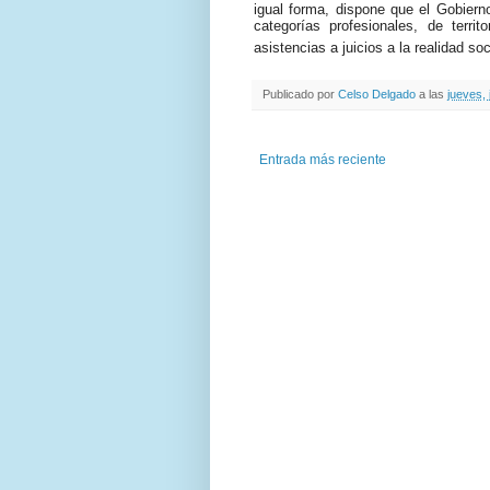
igual forma, dispone que el Gobiern
categorías profesionales, de terri
asistencias a juicios a la realidad s
Publicado por
Celso Delgado
a las
jueves, 
Entrada más reciente