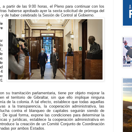
a partir de las 9:00 horas, el Pleno para continuar con los
 tras haberse aprobado ayer la sexta solicitud de prórroga del
 y de haber celebrado la Sesión de Control al Gobierno.
de
re
r
da
X,
de
os
de
ad
 4
ue
01
n su tramitación parlamentaria, tiene por objeto mejorar la
 el territorio de Gibraltar, sin que ello implique ninguna
nía de la colonia. A tal efecto, establece que todas aquellas
as a la transparencia, la cooperación administrativa, las
a lucha contra el blanqueo de capitales seguirán siendo de
tar. De igual forma, expone las condiciones para determinar la
sicas y jurídicas, establece la cooperación administrativa en
introduce la creación de un Comité Conjunto de Coordinación
gnadas por ambos Estados.