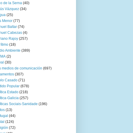
go de la Serna
(40)
sús Vázquez
(34)
gua
(25)
s Menor
(77)
uel Baltar
(74)
nuel Cabezas
(4)
iano Rajoy
(257)
ítimo
(18)
io Ambiente
(389)
TMA
(2)
val
(30)
 medios de comunicación
(697)
zamentos
(307)
blo Casado
(71)
tido Popular
(678)
ítica Estado
(218)
ítica-Galicia
(257)
íticas Sociais-Sanidade
(196)
tos
(13)
tugal
(44)
tal
(124)
igión
(72)