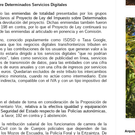
re Determinados Servicios Digitales
do las
enmiendas de totalidad
presentadas por los grupos
adanos al
Proyecto de Ley del Impuesto sobre Determinados
la devolución del proyecto. Dichas enmiendas también fueron
198 en contra, por lo que el Proyecto de Ley continuará su
 de las enmiendas al articulado en ponencia y en Comisión.
rno, conocido popularmente como ISDSD o Tasa Google,
ra que los negocios digitales transfronterizos tributen en
 y las contribuciones de los usuarios que generan valor a la
o estaría dirigido a los servicios digitales "que no podrían
arios", tales como servicios de publicidad en línea, servicios
os de transmisión de datos, para las entidades con una cifra
es de euros anuales y con una cifra de ingresos por servicios
e euros. Quedarían excluidos de este tributo los intercambios
rónico minorista, cuando no actúe como intermediario. Este
ndirecta, compatible con el IVA y con un tipo impositivo del
n el debate de toma en consideración de la Proposición de
mentario Vox,
relativa a la efectiva igualdad y equiparación
e Seguridad del Estado respecto de las Policías autonómicas
,
a favor, 192 en contra y 1 abstención.
la retribución salarial de los funcionarios de carrera de la
 Civil con la de Cuerpos policiales que dependen de las
Arquiv
s Mozos de Escuadra, la Policía Foral y la Ertzaintza. De