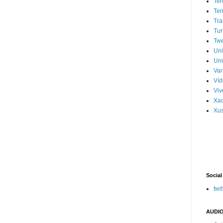
Ter
Ter
Tra
Tur
Tw
Un
Uni
Var
Víd
Vi
Xa
Xus
Social
twit
AUDIO