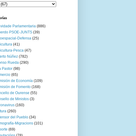
orías
ividade Parlamentaria
(886)
uerdo PSOE-JUNTS
(39)
oespacial-Defensa
(25)
icultura
(41)
icultura-Pesca
(47)
erto Núñez
(782)
onso Rueda
(290)
 Pastor
(98)
mercio
(65)
misión de Economía
(109)
isión de Fomento
(168)
cello de Ourense
(55)
sello de Ministos
(3)
onavirus
(160)
tura
(260)
ensor del Pueblo
(34)
ografía-Migracions
(101)
orte
(69)
utacións
(78)