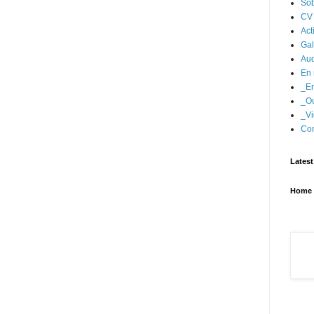
Sob
CV
Act
Gal
Aud
En 
_En
_Ou
_Vi
Con
Latest
Home