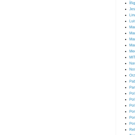
Íñi
Je
Lin
Lui
Man
Ma
Mar
Mar
Med
MI
Na
Nos
Or
Pa
Par
Pol
Pol
Pol
Por
Por
Pos
Rel