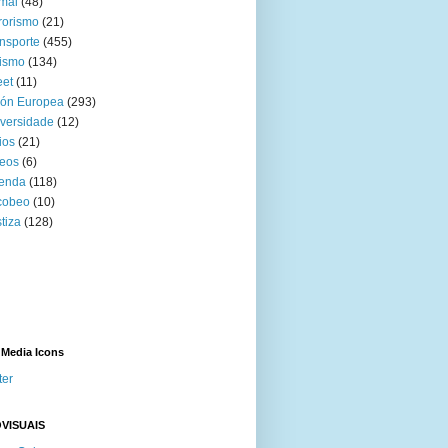
mal
(48)
rorismo
(21)
nsporte
(455)
ismo
(134)
eet
(11)
ión Europea
(293)
versidade
(12)
ios
(21)
eos
(6)
venda
(118)
cobeo
(10)
tiza
(128)
 Media Icons
ter
VISUAIS