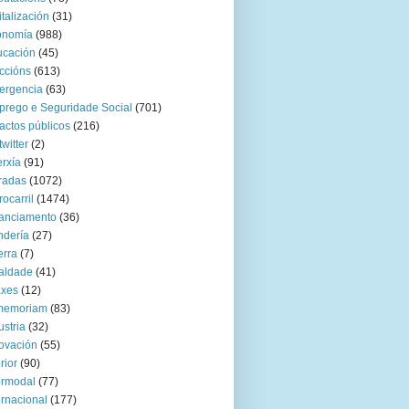
italización
(31)
onomía
(988)
ucación
(45)
ccións
(613)
ergencia
(63)
rego e Seguridade Social
(701)
actos públicos
(216)
twitter
(2)
rxía
(91)
radas
(1072)
rocarril
(1474)
anciamento
(36)
ndería
(27)
rra
(7)
aldade
(41)
axes
(12)
 memoriam
(83)
ustria
(32)
ovación
(55)
rior
(90)
ermodal
(77)
ernacional
(177)