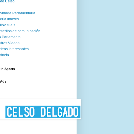
re Celso
ividade Parlamentaria
ería Imaxes
iovisuais
medios de comunicación
 Parlamento
tros Videos
deos Interesantes
tacto
 in Sports
 Ads