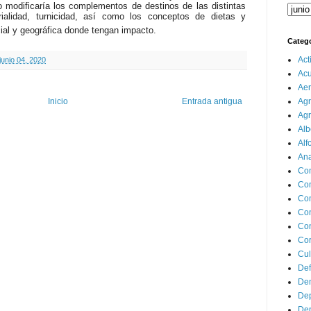
o modificaría los complementos de destinos de las distintas
torialidad, turnicidad, así como los conceptos de dietas y
ocial y geográfica donde tengan impacto.
Categ
Act
junio 04, 2020
Ac
Aer
Agr
Inicio
Entrada antigua
Agr
Alb
Alf
Ana
Co
Co
Com
Con
Con
Cor
Cul
Def
Dem
Dep
Dep