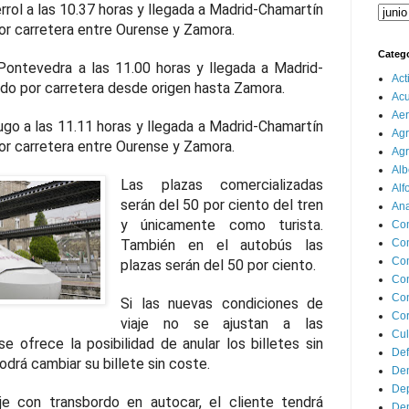
rrol a las 10.37 horas y llegada a Madrid-Chamartín
por carretera entre Ourense y Zamora.
Categ
Pontevedra a las 11.00 horas y llegada a Madrid-
Act
rdo por carretera desde origen hasta Zamora.
Ac
Aer
ugo a las 11.11 horas y llegada a Madrid-Chamartín
Agr
por carretera entre Ourense y Zamora.
Agr
Alb
Las plazas comercializadas
Alf
serán del 50 por ciento del tren
Ana
y únicamente como turista.
Co
También en el autobús las
Co
Com
plazas serán del 50 por ciento.
Con
Con
Si las nuevas condiciones de
Cor
viaje no se ajustan a las
Cul
e ofrece la posibilidad de anular los billetes sin
Def
odrá cambiar su billete sin coste.
Dem
Dep
aje con transbordo en autocar, el cliente tendrá
Dep