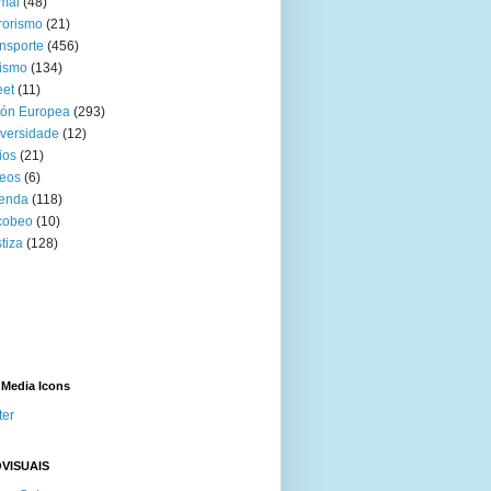
mal
(48)
rorismo
(21)
nsporte
(456)
ismo
(134)
eet
(11)
ión Europea
(293)
versidade
(12)
ios
(21)
eos
(6)
venda
(118)
cobeo
(10)
tiza
(128)
 Media Icons
ter
VISUAIS