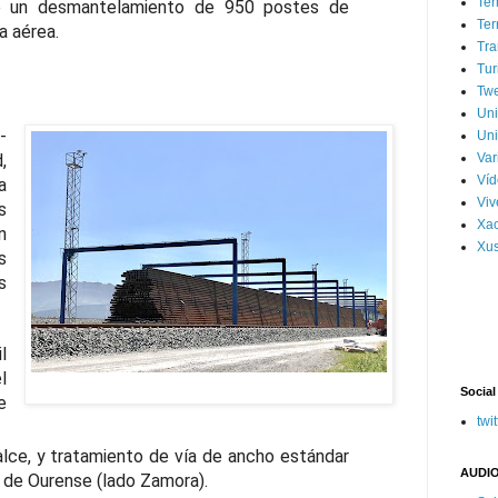
Ter
do un desmantelamiento de 950 postes de
Ter
a aérea.
Tra
Tur
Tw
Un
-
Uni
,
Var
Víd
a
Vi
s
Xa
n
Xus
s
s
l
l
Social
e
twit
alce, y tratamiento de vía de ancho estándar
AUDIO
n de Ourense (lado Zamora).