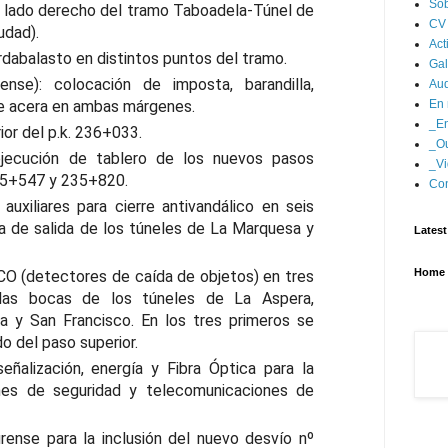
Sob
l lado derecho del tramo Taboadela-Túnel de
CV
udad).
Act
dabalasto en distintos puntos del tramo.
Gal
nse): colocación de imposta, barandilla,
Aud
e acera en ambas márgenes.
En 
_En
ior del p.k. 236+033.
_Ou
ejecución de tablero de los nuevos pasos
_Vi
235+547 y 235+820.
Con
auxiliares para cierre antivandálico en seis
a de salida de los túneles de La Marquesa y
Latest
Home
CO (detectores de caída de objetos) en tres
las bocas de los túneles de La Aspera,
a y San Francisco. En los tres primeros se
o del paso superior.
ñalización, energía y Fibra Óptica para la
ones de seguridad y telecomunicaciones de
ense para la inclusión del nuevo desvío nº