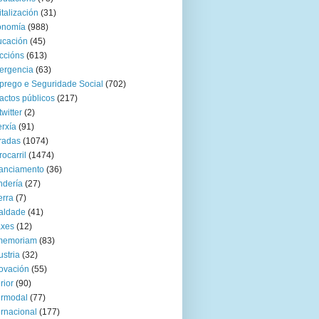
italización
(31)
onomía
(988)
ucación
(45)
ccións
(613)
ergencia
(63)
rego e Seguridade Social
(702)
actos públicos
(217)
twitter
(2)
rxía
(91)
radas
(1074)
rocarril
(1474)
anciamento
(36)
ndería
(27)
rra
(7)
aldade
(41)
axes
(12)
 memoriam
(83)
ustria
(32)
ovación
(55)
rior
(90)
ermodal
(77)
ernacional
(177)