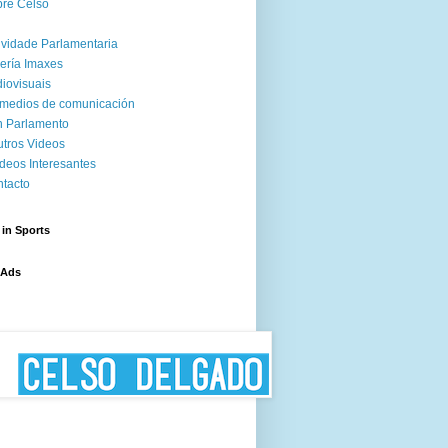
re Celso
ividade Parlamentaria
ería Imaxes
iovisuais
medios de comunicación
 Parlamento
tros Videos
deos Interesantes
tacto
 in Sports
 Ads