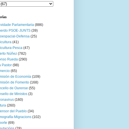
orías
ividade Parlamentaria
(886)
uerdo PSOE-JUNTS
(39)
oespacial-Defensa
(25)
icultura
(41)
icultura-Pesca
(47)
erto Núñez
(782)
onso Rueda
(290)
 Pastor
(98)
mercio
(65)
misión de Economía
(109)
isión de Fomento
(168)
cello de Ourense
(55)
sello de Ministos
(3)
onavirus
(160)
tura
(260)
ensor del Pueblo
(34)
ografía-Migracions
(102)
orte
(69)
utacións
(78)