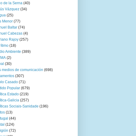
go de la Serna
(40)
sús Vázquez
(34)
gua
(25)
s Menor
(77)
uel Baltar
(74)
nuel Cabezas
(4)
iano Rajoy
(257)
ítimo
(18)
io Ambiente
(389)
TMA
(2)
val
(30)
 medios de comunicación
(698)
zamentos
(307)
blo Casado
(71)
tido Popular
(679)
ítica Estado
(219)
ítica-Galicia
(257)
íticas Sociais-Sanidade
(196)
tos
(13)
tugal
(44)
tal
(124)
igión
(72)