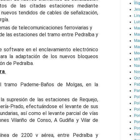
Íñi
os de las citadas estaciones mediante
Je
 nuevos tendidos de cables de señalización,
Lin
gía.
Lui
emas de telecomunicaciones ferroviarias y
Man
de las estaciones del tramo entre Pedralba y
Ma
Mar
Mar
e software en el enclavamiento electrónico
Med
ara la adaptación de los nuevos bloqueos
MI
ión de Pedralba.
Na
ra
.
Nos
Or
l tramo Paderne-Baños de Molgas, en la
Pa
Par
Pol
 la supresión de las estaciones de Requejo,
Pol
uería-Prado, efectuándose el levante de sus
Pol
undarias, así como el levante parcial de vías
Por
nes Vilariño de Conso, A Gudiña y Vilar de
Por
Pos
línea de 2200 v aérea, entre Pedralba y
Rel