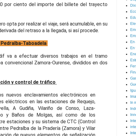
0 por ciento del importe del billete del trayecto
Dix
Ec
Ed
jero opta por realizar el viaje, será acumulable, en su
Ele
erivada del retraso a la llegada, si así procede.
Em
Emp
En 
o Pedralba-Taboadela
En 
Ene
dif va a efectuar diversos trabajos en el tramo
Est
ea convencional Zamora-Ourense, divididos en dos
Fer
Fin
Ga
ción y control de tráfico
Gue
Igu
os nuevos enclavamientos electrónicos en
Im
es eléctricos en las estaciones de Requejo,
In
vella, A Gudiña, Vilariño de Conso, Laza-
Ind
rrio y Baños de Molgas, así como de los
Inn
tre estaciones y su sistema de CTC (Control
Inte
int
ntre Pedralba de la Pradería (Zamora) y Vilar
Int
alación de nuevos elementos de señalización