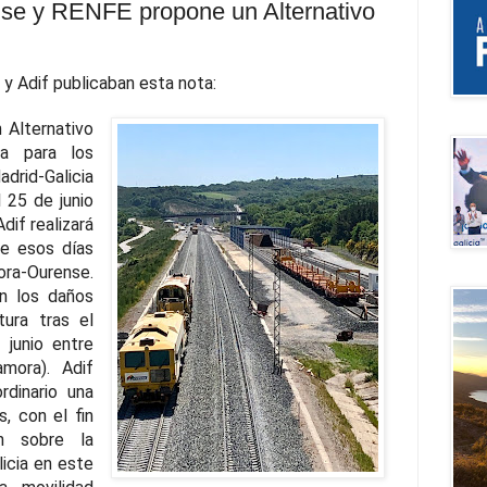
nse y RENFE propone un Alternativo
y Adif publicaban esta nota:
 Alternativo
ra para los
rid-Galicia
 25 de junio
dif realizará
te esos días
ora-Ourense.
án los daños
tura tras el
 junio entre
amora). Adif
rdinario una
, con el fin
ón sobre la
licia en este