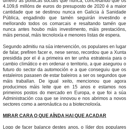
diñeiro ás políticas sociais que nunca, concretando que os
4.109,6 millóns de euros do presuposto de 2020 é a maior
cantidade que se destinou nunca en Galicia á Sanidade
Pública, engadindo que tamén seguirán investindo e
mellorando todos os comarcais e resaltando tamén que
nunca antes houbo máis investimento, máis prestacións,
máis persoal, máis tecnoloxía e menores listas de espera.
Segundo admitiu na súa intervención, os populares en lugar
de falar, prefiren facer e, nese senso, recordou que a Xunta
presidida por el é a primeira en ter unha estratexia para o
cambio climático e en ordenar o territorio, a que asegurou o
futuro do sector da automoción e a que conseguiu que os
estaleiros pasasen de estar baleiros a ser os segundos que
máis traballan. De igual xeito, mencionou que agora
producimos máis leite que en 15 anos e estamos nos
primeiros postos do mercado en Europa, e que foi a súa
Administración coa que se innovou e nos abrimos a novos
sectores como a aeronáutica ou a biotecnoloxía.
MIRAR CARA O QUE AÍNDA HAI QUE ACADAR
Logo de facer balance destes anos, o líder dos populares