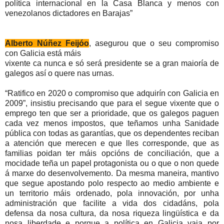
política internacional en la Casa Blanca y menos con
venezolanos dictadores en Barajas”
Alberto Núñez Feijóo
,
asegurou que o seu compromiso
con Galicia está máis
vixente ca nunca e só será presidente se a gran maioría de
galegos así o quere nas urnas.
“Ratifico en 2020 o compromiso que adquirín con Galicia en
2009”, insistiu precisando que para el segue vixente que o
emprego ten que ser a prioridade, que os galegos paguen
cada vez menos impostos, que teñamos unha Sanidade
pública con todas as garantías, que os dependentes reciban
a atención que merecen e que lles corresponde, que as
familias poidan ter máis opcións de conciliación, que a
mocidade teña un papel protagonista ou o que o non quede
á marxe do desenvolvemento. Da mesma maneira, mantivo
que segue apostando polo respecto ao medio ambiente e
un territorio máis ordenado, pola innovación, por unha
administración que facilite a vida dos cidadáns, pola
defensa da nosa cultura, da nosa riqueza lingüística e da
nosa liberdade e porque a política en Galicia vaia por