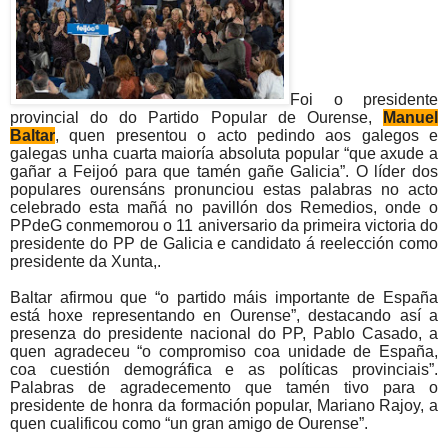
Foi o presidente
provincial do do Partido Popular de Ourense,
Manuel
Baltar
, quen presentou o acto pedindo aos galegos e
galegas unha cuarta maioría absoluta popular “que axude a
gañar a Feijoó para que tamén gañe Galicia”. O líder dos
populares ourensáns pronunciou estas palabras no acto
celebrado esta mañá no pavillón dos Remedios, onde o
PPdeG conmemorou o 11 aniversario da primeira victoria do
presidente do PP de Galicia e candidato á reelección como
presidente da Xunta,.
Baltar afirmou que “o partido máis importante de España
está hoxe representando en Ourense”, destacando así a
presenza do presidente nacional do PP, Pablo Casado, a
quen agradeceu “o compromiso coa unidade de España,
coa cuestión demográfica e as políticas provinciais”.
Palabras de agradecemento que tamén tivo para o
presidente de honra da formación popular, Mariano Rajoy, a
quen cualificou como “un gran amigo de Ourense”.