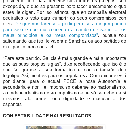
presidente libre para deberse só a todos os galegos, sen
excepción, e que se presenta para facer unicamente o que
estes lle digan. Por iso, afirmou que en campaña electoral
pediralles o voto para cumprir os seus compromisos con
eles.
“O que non farei será pedir permiso a ningún partido
para selo e que mo concedan a cambio de sacrificar os
meus principios e os meus compromisos”
, puntualizou
salientando que iso lle valerá a Sánchez ou aos partidos do
multipartito pero non a el.
“Para este partido, Galicia é máis grande e máis importante
que as súas propias siglas”, dixo recoñecendo que iso é o
que fai grande á súa formación e non o tamaño dun
logotipo. Así, mentres para os populares a Comunidade está
por diante, para o actual PSOE a nosa Autonomía é
secundaria e non lle importa só deberse ao nacionalismo,
ao independentismo e ao populismo -que só se deben a si
mesmos- ata perder toda dignidade e macular a dos
españois.
CON ESTABILIDADE HAI RESULTADOS