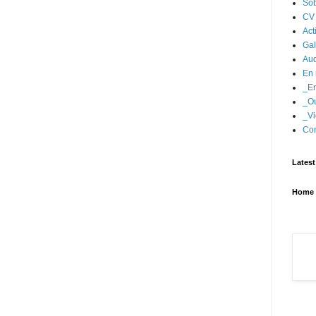
Sob
CV
Act
Gal
Aud
En 
_En
_Ou
_Vi
Con
Latest
Home