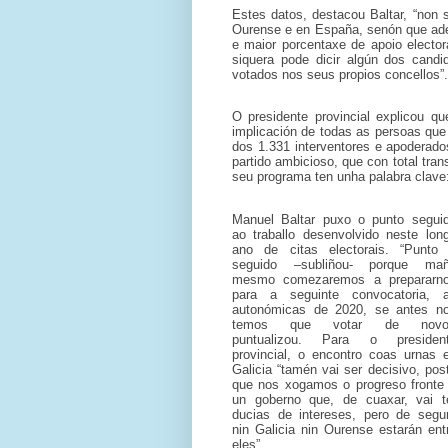
Estes datos, destacou Baltar, “non 
Ourense e en España, senón que ade
e maior porcentaxe de apoio electora
siquera pode dicir algún dos cand
votados nos seus propios concellos”.
O presidente provincial explicou q
implicación de todas as persoas que
dos 1.331 interventores e apoderado
partido ambicioso, que con total tran
seu programa ten unha palabra clave
Manuel Baltar puxo o punto segui
ao traballo desenvolvido neste lon
ano de citas electorais. “Punto
seguido –subliñou- porque ma
mesmo comezaremos a prepararn
para a seguinte convocatoria, 
autonómicas de 2020, se antes n
temos que votar de novo”
puntualizou. Para o presiden
provincial, o encontro coas urnas 
Galicia “tamén vai ser decisivo, pos
que nos xogamos o progreso fronte
un goberno que, de cuaxar, vai t
ducias de intereses, pero de segu
nin Galicia nin Ourense estarán ent
eles”.