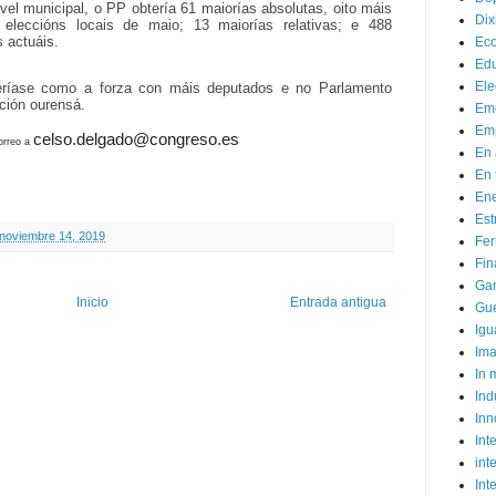
ivel municipal, o PP obtería 61 maiorías absolutas, oito máis
Dix
leccións locais de maio; 13 maiorías relativas; e 488
s actuáis.
Ec
Ed
Ele
ríase como a forza con máis deputados e no Parlamento
ación ourensá.
Em
Emp
celso.delgado@congreso.es
orreo a
En 
En 
Ene
Est
 noviembre 14, 2019
Fer
Fin
Ga
Inicio
Entrada antigua
Gue
Igu
Im
In
Ind
Inn
Inte
int
Int