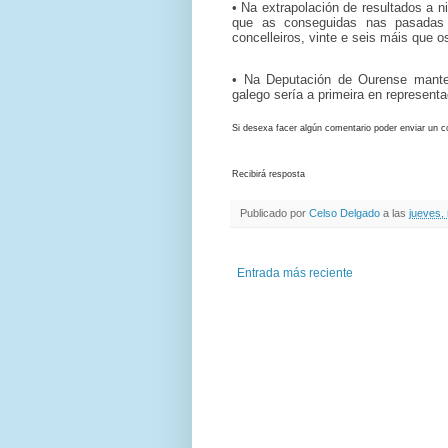
• Na extrapolación de resultados a n
que as conseguidas nas pasadas e
concelleiros, vinte e seis máis que o
• Na Deputación de Ourense mante
galego sería a primeira en represent
Si desexa facer algún comentario poder enviar un c
Recibirá resposta
Publicado por
Celso Delgado
a las
jueves,
Entrada más reciente