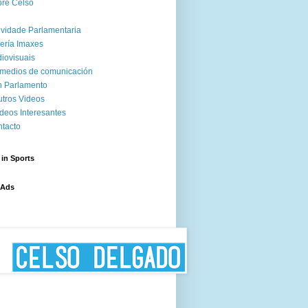
re Celso
ividade Parlamentaria
ería Imaxes
iovisuais
medios de comunicación
 Parlamento
tros Videos
deos Interesantes
tacto
 in Sports
 Ads