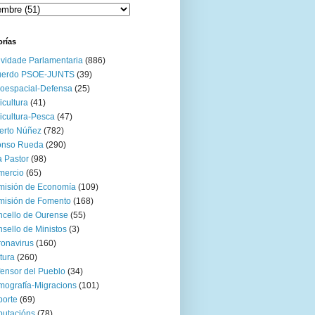
orías
ividade Parlamentaria
(886)
uerdo PSOE-JUNTS
(39)
oespacial-Defensa
(25)
icultura
(41)
icultura-Pesca
(47)
erto Núñez
(782)
onso Rueda
(290)
 Pastor
(98)
mercio
(65)
misión de Economía
(109)
isión de Fomento
(168)
cello de Ourense
(55)
sello de Ministos
(3)
onavirus
(160)
tura
(260)
ensor del Pueblo
(34)
ografía-Migracions
(101)
orte
(69)
utacións
(78)