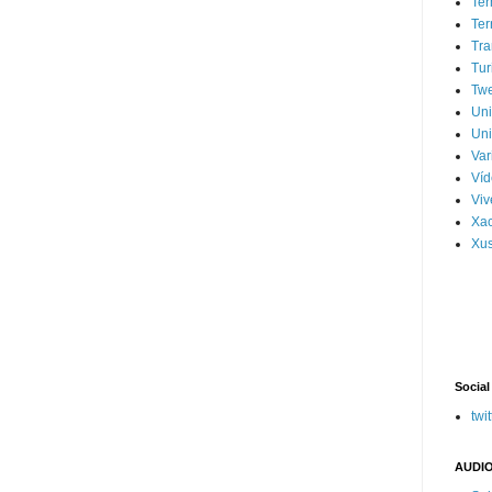
Ter
Ter
Tra
Tur
Tw
Un
Uni
Var
Víd
Vi
Xa
Xus
Social
twit
AUDIO