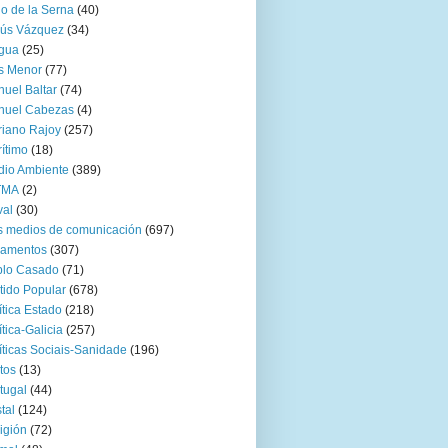
go de la Serna
(40)
sús Vázquez
(34)
gua
(25)
s Menor
(77)
uel Baltar
(74)
nuel Cabezas
(4)
iano Rajoy
(257)
ítimo
(18)
io Ambiente
(389)
TMA
(2)
val
(30)
 medios de comunicación
(697)
zamentos
(307)
blo Casado
(71)
tido Popular
(678)
ítica Estado
(218)
ítica-Galicia
(257)
íticas Sociais-Sanidade
(196)
tos
(13)
tugal
(44)
tal
(124)
igión
(72)