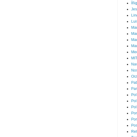
Íñi
Je
Lin
Lui
Man
Ma
Mar
Mar
Med
MI
Na
Nos
Or
Pa
Par
Pol
Pol
Pol
Por
Por
Pos
Rel