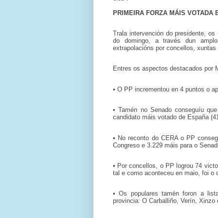
PRIMEIRA FORZA MÁIS VOTADA 
Trala intervención do presidente, os
do domingo, a través dun amplo
extrapolacións por concellos, xuntas e
Entres os aspectos destacados por Ma
• O PP incrementou en 4 puntos o apo
• Tamén no Senado conseguíu que o
candidato máis votado de España (4
• No reconto do CERA o PP conseguí
Congreso e 3.229 máis para o Senad
• Por concellos, o PP logrou 74 vict
tal e como aconteceu en maio, foi o 
• Os populares tamén foron a lis
provincia: O Carballiño, Verín, Xinzo