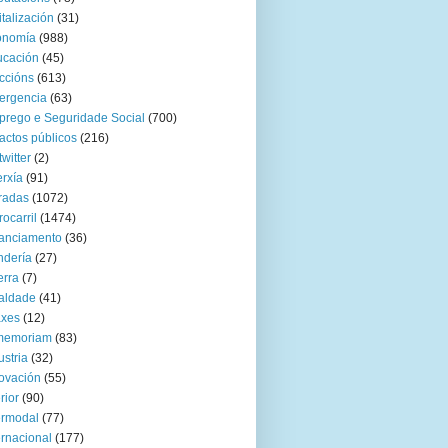
italización
(31)
onomía
(988)
ucación
(45)
ccións
(613)
ergencia
(63)
rego e Seguridade Social
(700)
actos públicos
(216)
twitter
(2)
rxía
(91)
radas
(1072)
rocarril
(1474)
anciamento
(36)
ndería
(27)
rra
(7)
aldade
(41)
axes
(12)
 memoriam
(83)
ustria
(32)
ovación
(55)
rior
(90)
ermodal
(77)
ernacional
(177)