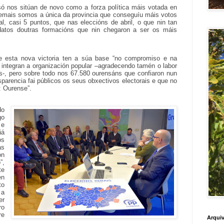
só nos sitúan de novo como a forza política máis votada en
mais somos a única da provincia que conseguíu máis votos
l, casi 5 puntos, que nas eleccións de abril, o que nin tan
idatos doutras formacións que nin chegaron a ser os máis
ue esta nova victoria ten a súa base “no compromiso e na
 integran a organización popular –agradecendo tamén o labor
s-, pero sobre todo nos 67.580 ourensáns que confiaron nun
sparencia fai públicos os seus obxectivos electorais e que no
: Ourense”.
do
go
 e
ñá
os
as
on
,
te
en
to
 a
er
ro
re
Arquiv