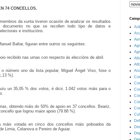
EN 74 CONCELLOS.
Categ
 membros da xunta tiveron ocasión de analizar os resultados
 documento no que se recollen todo tipo de datos e
Act
lectorais e institucións.
Ac
Aer
nuel Baltar, figuran entre outros os seguintes:
Agr
Agr
io recibido nas urnas con respecto ás eleccións de abril.
Alb
Alf
 número uno da lista popular, Miguel Ángel Viso, fose o
Ana
1,13 %).
Co
Co
u un 35,05 % dos votos, é dicir, 1.042 votos máis para o
Com
o.
Con
Con
orias, obtendo máis do 50% de apoio en 37 concellos. Beariz,
Cor
concello que logrou maior apoio (79.88 %).
Cul
Def
ta máis votada en cinco dos concellos máis poboados da
Dem
 de Limia, Celanova e Pereiro de Aguiar.
Dep
Dep