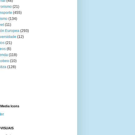
mal
(48)
rorismo
(21)
nsporte
(455)
ismo
(134)
eet
(11)
ión Europea
(293)
versidade
(12)
ios
(21)
eos
(6)
venda
(118)
cobeo
(10)
tiza
(128)
 Media Icons
ter
VISUAIS