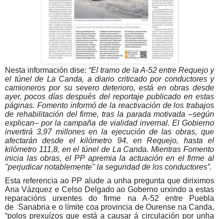
Nesta información dise
:
“El tramo de la A-52 entre Requejo y
el túnel de La Canda, a diario criticado por conductores y
camioneros por su severo deterioro, está en obras desde
ayer, pocos días después del reportaje publicado en estas
páginas. Fomento informó de la reactivación de los trabajos
de rehabilitación del firme, tras la parada motivada –según
explican– por la campaña de vialidad invernal. El Gobierno
invertirá 3,97 millones en la ejecución de las obras, que
afectarán desde el kilómetro 94, en Requejo, hasta el
kilómetro 111,8, en el túnel de La Canda. Mientras Fomento
inicia las obras, el PP apremia la actuación en el firme al
"perjudicar notablemente" la seguridad de los conductores”.
Esta referencia ao PP alude a unha pregunta que diriximos
Ana Vázquez e Celso Delgado ao Goberno urxindo a estas
reparacións urxentes do firme na A-52 entre Puebla
de Sanabria e o límite coa provincia de Ourense na Canda,
“polos prexuízos que está a causar á circulación por unha