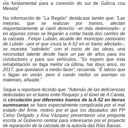
vía fundamental para a conexión do sur de Galicia coa
Meseta”
Na información de "La Región" destácase tamén que:
”Las
mejoras, que se realizan por tramos, afectan
mayoritariamente al carril derecho –el más deteriorado– y
en algunas zonas se llegarán a cortar hasta dos carriles de
la calzada . Felipe Lubián, alcalde del municipio zamorano
de Lubián –por el que cruza la A-52 en el tramo afectado–,
se muestra "satisfeito" con el inicio de las obras, una
necesidad latente desde hace un par de años para los
conductores y para sus vehículos. "So espero que esta
rehabilitación se faga mellor ca última, hai dous anos, no
2017, que quedaron a medio facer", recuerda. "É latoso que
o fagan en verán, pero é cando mellor se asentan os
materiais, aña
ade."
Segue a reportaxe dicindo que:
“Además de las deficiencias
detectadas en el tramo entre Requejo y el túnel de A Canda,
la
circulación por diferentes tramos de la A-52 en tierras
ourensanas
se hace especialmente complicada por el mal
estado del firme, motivo por el que los diputados del PP
Celso Delgado y Ana Vázquez presentaron una pregunta
escrita al Gobierno central para interesarse por el proyecto
de reparación de la calzada de la autovía das Rías Baixas.