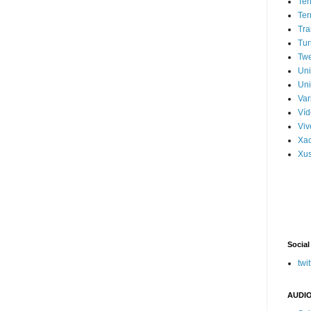
Ter
Ter
Tra
Tur
Tw
Un
Uni
Var
Víd
Vi
Xa
Xus
Social
twit
AUDIO