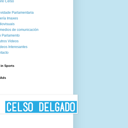
re Celso
ividade Parlamentaria
ería Imaxes
iovisuais
medios de comunicación
 Parlamento
tros Videos
deos Interesantes
tacto
 in Sports
 Ads