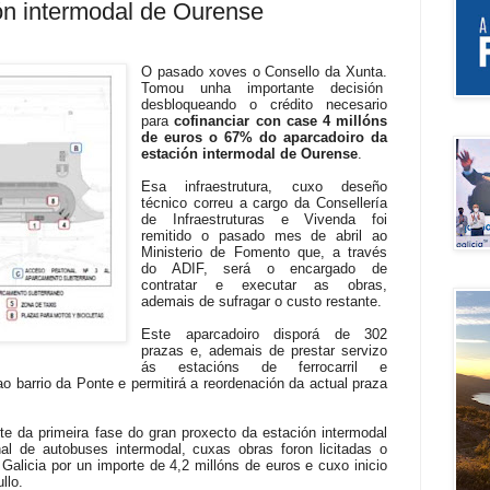
ón intermodal de Ourense
O pasado xoves o Consello da Xunta.
Tomou unha importante decisión
desbloqueando o crédito necesario
para
cofinanciar con case 4 millóns
de euros o 67% do aparcadoiro da
estación intermodal de Ourense
.
Esa infraestrutura, cuxo deseño
técnico correu a cargo da Consellería
de Infraestruturas e Vivenda foi
remitido o pasado mes de abril ao
Ministerio de Fomento que, a través
do ADIF, será o encargado de
contratar e executar as obras,
ademais de sufragar o custo restante.
Este aparcadoiro disporá de 302
prazas e, ademais de prestar servizo
ás estacións de ferrocarril e
ao barrio da Ponte e permitirá a reordenación da actual praza
te da primeira fase do gran proxecto da estación intermodal
l de autobuses intermodal, cuxas obras foron licitadas o
Galicia por un importe de 4,2 millóns de euros e cuxo inicio
llo.