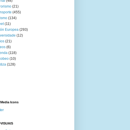
mal
(48)
rorismo
(21)
nsporte
(455)
ismo
(134)
eet
(11)
ión Europea
(293)
versidade
(12)
ios
(21)
eos
(6)
venda
(118)
cobeo
(10)
tiza
(128)
 Media Icons
ter
VISUAIS