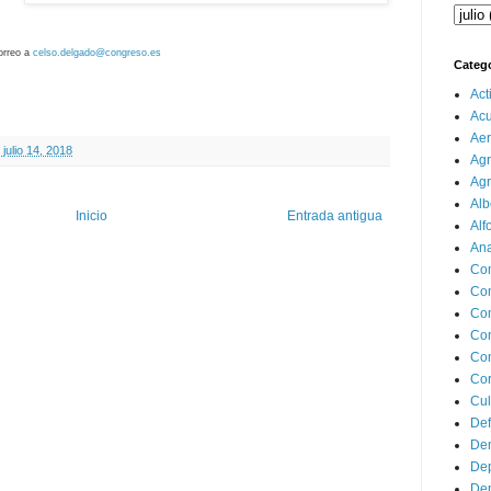
orreo a 
celso.delgado@congreso.es
Categ
Act
Ac
Aer
julio 14, 2018
Agr
Agr
Alb
Inicio
Entrada antigua
Alf
Ana
Co
Co
Com
Con
Con
Cor
Cul
Def
Dem
Dep
Dep