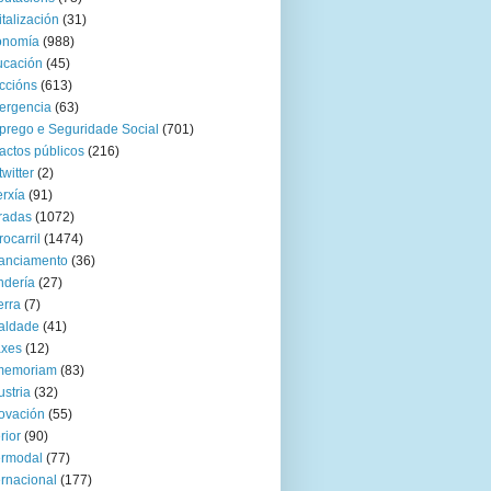
italización
(31)
onomía
(988)
ucación
(45)
ccións
(613)
ergencia
(63)
rego e Seguridade Social
(701)
actos públicos
(216)
twitter
(2)
rxía
(91)
radas
(1072)
rocarril
(1474)
anciamento
(36)
ndería
(27)
rra
(7)
aldade
(41)
axes
(12)
 memoriam
(83)
ustria
(32)
ovación
(55)
rior
(90)
ermodal
(77)
ernacional
(177)