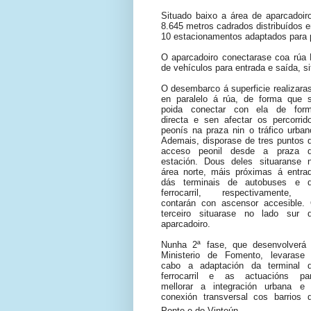
Situado baixo a área de aparcadoiro
8.645 metros cadrados distribuídos e
10 estacionamentos adaptados para 
O aparcadoiro conectarase coa rúa
de vehículos para entrada e saída, 
O desembarco á superficie realizara
en paralelo á rúa, de forma que 
poida conectar con ela de for
directa e sen afectar os percorrid
peonís na praza nin o tráfico urban
Ademais, disporase de tres puntos 
acceso peonil desde a praza 
estación. Dous deles situaranse 
área norte, máis próximas á entra
dás terminais de autobuses e 
ferrocarril, respectivamente,
contarán con ascensor accesible.
terceiro situarase no lado sur 
aparcadoiro.
Nunha 2ª fase, que desenvolverá
Ministerio de Fomento, levarase
cabo a adaptación da terminal 
ferrocarril e as actuacións pa
mellorar a integración urbana e
conexión transversal cos barrios 
Ponte e do Vinteún.