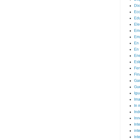
Dix
Ec
Ed
Ele
Em
Emp
En 
En 
Ene
Est
Fer
Fin
Ga
Gue
Igu
Im
In
Ind
Inn
Inte
int
Int