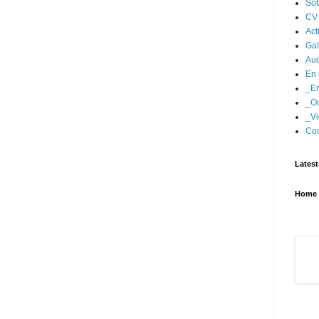
Sob
CV
Act
Gal
Aud
En 
_En
_Ou
_Vi
Con
Latest
Home