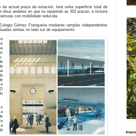
 da actual praza da estación, terá unha superficie total de
n dous andares en que se repartirán as 302 prazas, e incluirá
persoas con mobilidade reducida.
 Eulogio Gómez Franqueira mediante ramplas independentes
situadas ambas no lado sur do equipamento.
se
se
ma
os
o.
de
da
na
da
de
 e
 O
do
 o
 a
de
ra
 a
da
Arquiv