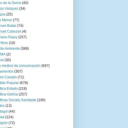
go de la Serna
(40)
sús Vázquez
(34)
gua
(25)
s Menor
(77)
uel Baltar
(74)
nuel Cabezas
(4)
iano Rajoy
(257)
ítimo
(18)
io Ambiente
(389)
TMA
(2)
val
(30)
 medios de comunicación
(697)
zamentos
(307)
blo Casado
(71)
tido Popular
(678)
ítica Estado
(218)
ítica-Galicia
(257)
íticas Sociais-Sanidade
(196)
tos
(13)
tugal
(44)
tal
(124)
igión
(72)