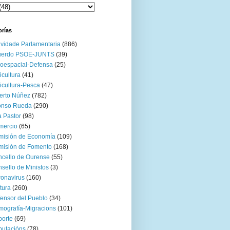
orías
ividade Parlamentaria
(886)
uerdo PSOE-JUNTS
(39)
oespacial-Defensa
(25)
icultura
(41)
icultura-Pesca
(47)
erto Núñez
(782)
onso Rueda
(290)
 Pastor
(98)
mercio
(65)
misión de Economía
(109)
isión de Fomento
(168)
cello de Ourense
(55)
sello de Ministos
(3)
onavirus
(160)
tura
(260)
ensor del Pueblo
(34)
ografía-Migracions
(101)
orte
(69)
utacións
(78)