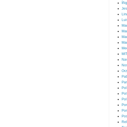
Íñi
Je
Lin
Lui
Man
Ma
Mar
Mar
Med
MI
Na
Nos
Or
Pa
Par
Pol
Pol
Pol
Por
Por
Pos
Rel