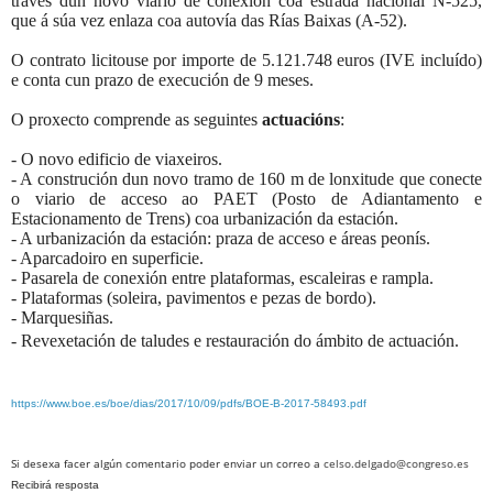
través dun novo viario de conexión coa estrada nacional N-525,
que á súa vez enlaza coa autovía das Rías Baixas (A-52).
O contrato licitouse por importe de 5.121.748 euros (IVE incluído)
e conta cun prazo de execución de 9 meses.
O proxecto comprende as seguintes
actuacións
:
- O novo edificio de viaxeiros.
- A construción dun novo tramo de 160 m de lonxitude que conecte
o viario de acceso ao PAET (Posto de Adiantamento e
Estacionamento de Trens) coa urbanización da estación.
- A urbanización da estación: praza de acceso e áreas peonís.
- Aparcadoiro en superficie.
- Pasarela de conexión entre plataformas, escaleiras e rampla.
- Plataformas (soleira, pavimentos e pezas de bordo).
- Marquesiñas.
- Revexetación de taludes e restauración do ámbito de actuación.
https://www.boe.es/boe/dias/2017/10/09/pdfs/BOE-B-2017-58493.pdf
Si desexa facer algún comentario poder enviar un correo a
celso.delgado@congreso.es
Recibirá resposta