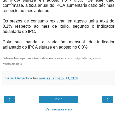
do IPCA sitúase en agosto no - 0,3%. Se este dato
confírmase, a taxa anual do IPCA aumentaría catro décimas
respecto ao mes anterior.
Os prezos de consumo rexistran en agosto unha taxa do
0,1% respecto ao mes de xullo, segundo o indicador
adiantado do IPC.
Pola súa banda, a variación mensual do indicador
adiantado do IPCA sitúase en agosto no 0,0%.
celso.delgado@congreso.es
Si desexa facer algún comentario poder enviar un correo
a
Recibirá resposta
Celso Delgado
a las
martes, agosto 30, 2016
‹
›
Inicio
Ver versión web