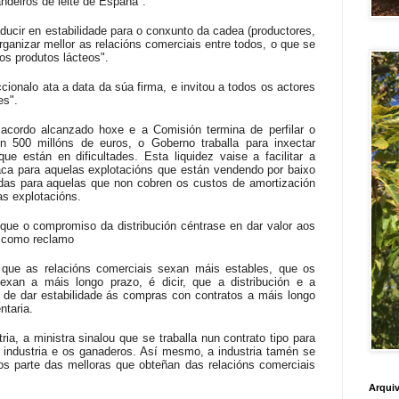
andeiros de leite de España".
aducir en estabilidade para o conxunto da cadea (productores,
n organizar mellor as relacións comerciais entre todos, o que se
os produtos lácteos".
cionalo ata a data da súa firma, e invitou a todos os actores
es".
acordo alcanzado hoxe e a Comisión termina de perfilar o
n 500 millóns de euros, o Goberno traballa para inxectar
ue están en dificultades. Esta liquidez vaise a facilitar a
aca para aquelas explotacións que están vendendo por baixo
das para aquelas que non cobren os custos de amortización
as explotacións.
 que o compromiso da distribución céntrase en dar valor aos
n como reclamo
que as relacións comerciais sexan máis estables, que os
exan a máis longo prazo, é dicir, que a distribución e a
se de dar estabilidade ás compras con contratos a máis longo
ntaria.
ia, a ministra sinalou que se traballa nun contrato tipo para
a industria e os ganaderos. Así mesmo, a industria tamén se
os parte das melloras que obteñan das relacións comerciais
Arquiv