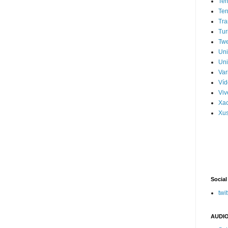
Ter
Ter
Tra
Tur
Tw
Un
Uni
Var
Víd
Vi
Xa
Xus
Social
twit
AUDIO