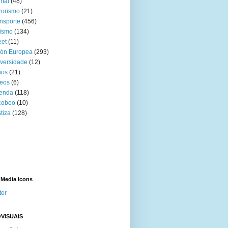
mal
(48)
rorismo
(21)
nsporte
(456)
ismo
(134)
eet
(11)
ión Europea
(293)
versidade
(12)
ios
(21)
eos
(6)
venda
(118)
cobeo
(10)
tiza
(128)
 Media Icons
ter
VISUAIS