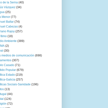
go de la Serna
(40)
sús Vázquez
(34)
gua
(25)
s Menor
(77)
uel Baltar
(74)
nuel Cabezas
(4)
iano Rajoy
(257)
ítimo
(18)
io Ambiente
(389)
TMA
(2)
val
(30)
 medios de comunicación
(698)
zamentos
(307)
blo Casado
(71)
tido Popular
(679)
ítica Estado
(219)
ítica-Galicia
(257)
íticas Sociais-Sanidade
(196)
tos
(13)
tugal
(44)
tal
(124)
igión
(72)