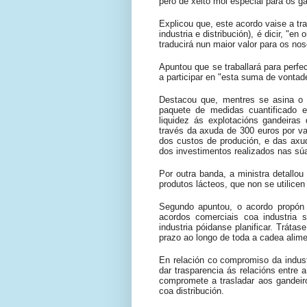
pero de xeito moi especial para os g
Explicou que, este acordo vaise a tr
industria e distribución), é dicir, "e
traducirá nun maior valor para os nos
Apuntou que se traballará para perfec
a participar en "esta suma de vontad
Destacou que, mentres se asina o 
paquete de medidas cuantificado e
liquidez ás explotacións gandeiras q
través da axuda de 300 euros por v
dos custos de produción, e das axu
dos investimentos realizados nas sú
Por outra banda, a ministra detallou
produtos lácteos, que non se utilice
Segundo apuntou, o acordo propón 
acordos comerciais coa industria s
industria póidanse planificar. Tráta
prazo ao longo de toda a cadea alime
En relación co compromiso da industr
dar trasparencia ás relacións entre 
compromete a trasladar aos gandeir
coa distribución.