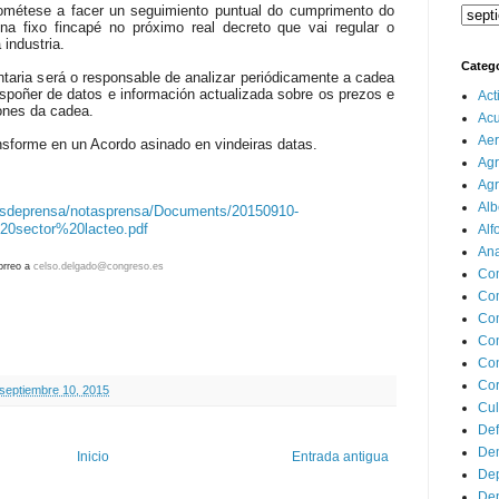
ométese a facer un seguimiento puntual do cumprimento do
ina fixo fincapé no próximo real decreto que vai regular o
industria.
Categ
taria será o responsable de analizar periódicamente a cadea
dispoñer de datos e información actualizada sobre os prezos e
Act
bones da cadea.
Ac
Aer
sforme en un Acordo asinado en vindeiras datas.
Agr
Agr
Alb
iosdeprensa/notasprensa/Documents/20150910-
0sector%20lacteo.pdf
Alf
Ana
orreo a
celso.delgado@congreso.es
Co
Co
Com
Con
Con
Cor
 septiembre 10, 2015
Cul
Def
Dem
Inicio
Entrada antigua
Dep
Dep