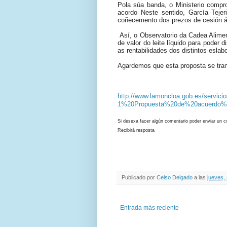
Pola súa banda, o Ministerio compr
acordo Neste sentido, García Tejer
coñecemento dos prezos de cesión á 
Así, o Observatorio da Cadea Alimen
de valor do leite líquido para poder 
as rentabilidades dos distintos esla
Agardemos que esta proposta se tran
http://www.lamoncloa.gob.es/servic
1%20Propuesta%20de%20acuerdo%2
Si desexa facer algún comentario poder enviar un c
Recibirá resposta
Publicado por
Celso Delgado
a las
jueves,
Entrada más reciente