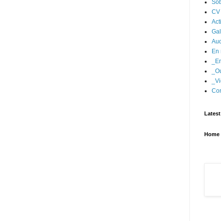
Sob
CV
Act
Gal
Aud
En 
_En
_Ou
_Vi
Con
Latest
Home