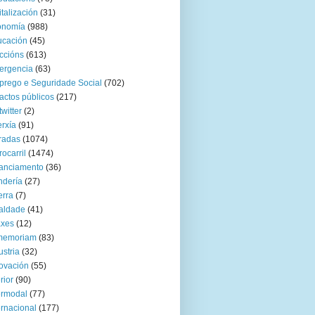
italización
(31)
onomía
(988)
ucación
(45)
ccións
(613)
ergencia
(63)
rego e Seguridade Social
(702)
actos públicos
(217)
twitter
(2)
rxía
(91)
radas
(1074)
rocarril
(1474)
anciamento
(36)
ndería
(27)
rra
(7)
aldade
(41)
axes
(12)
 memoriam
(83)
ustria
(32)
ovación
(55)
rior
(90)
ermodal
(77)
ernacional
(177)