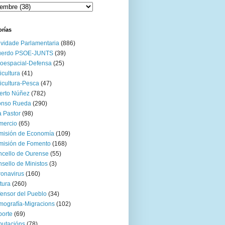
orías
ividade Parlamentaria
(886)
uerdo PSOE-JUNTS
(39)
oespacial-Defensa
(25)
icultura
(41)
icultura-Pesca
(47)
erto Núñez
(782)
onso Rueda
(290)
 Pastor
(98)
mercio
(65)
misión de Economía
(109)
isión de Fomento
(168)
cello de Ourense
(55)
sello de Ministos
(3)
onavirus
(160)
tura
(260)
ensor del Pueblo
(34)
ografía-Migracions
(102)
orte
(69)
utacións
(78)