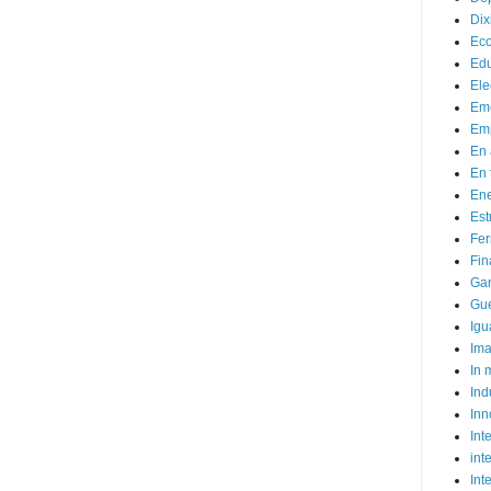
Dix
Ec
Ed
Ele
Em
Emp
En 
En 
Ene
Est
Fer
Fin
Ga
Gue
Igu
Im
In
Ind
Inn
Inte
int
Int