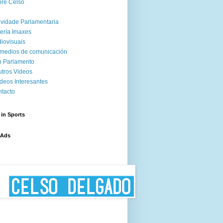
re Celso
ividade Parlamentaria
ería Imaxes
iovisuais
medios de comunicación
 Parlamento
tros Videos
deos Interesantes
tacto
 in Sports
 Ads