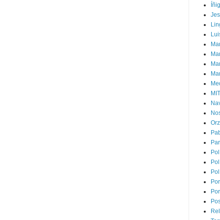
Íñi
Je
Lin
Lui
Man
Ma
Mar
Mar
Med
MI
Na
Nos
Or
Pa
Par
Pol
Pol
Pol
Por
Por
Pos
Rel