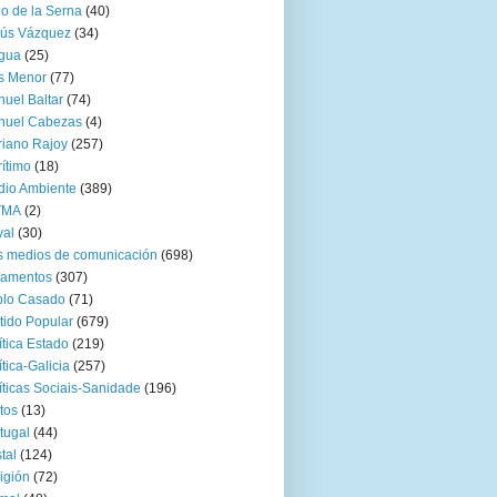
go de la Serna
(40)
sús Vázquez
(34)
gua
(25)
s Menor
(77)
uel Baltar
(74)
nuel Cabezas
(4)
iano Rajoy
(257)
ítimo
(18)
io Ambiente
(389)
TMA
(2)
val
(30)
 medios de comunicación
(698)
zamentos
(307)
blo Casado
(71)
tido Popular
(679)
ítica Estado
(219)
ítica-Galicia
(257)
íticas Sociais-Sanidade
(196)
tos
(13)
tugal
(44)
tal
(124)
igión
(72)