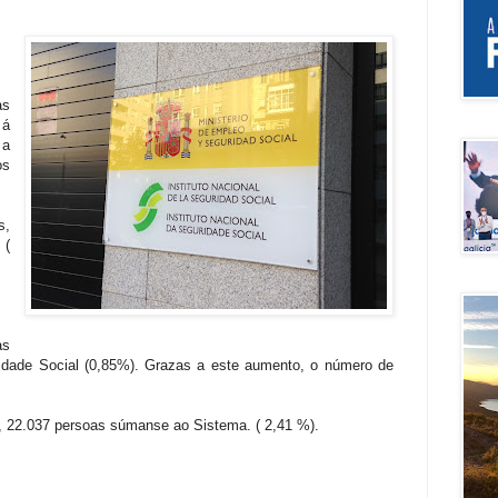
as
á
 a
os
s,
 (
as
dade Social (0,85%). Grazas a este aumento, o número de
s, 22.037 persoas súmanse ao Sistema. ( 2,41 %).