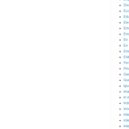
Dix
Ec
Ed
Ele
Em
Emp
En 
En 
Ene
Est
Fer
Fin
Ga
Gue
Igu
Im
In
Ind
Inn
Inte
int
Int