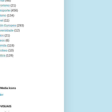
mal
(48)
rorismo
(21)
nsporte
(456)
ismo
(134)
eet
(11)
ión Europea
(293)
versidade
(12)
ios
(21)
eos
(6)
venda
(118)
cobeo
(10)
tiza
(128)
 Media Icons
ter
VISUAIS