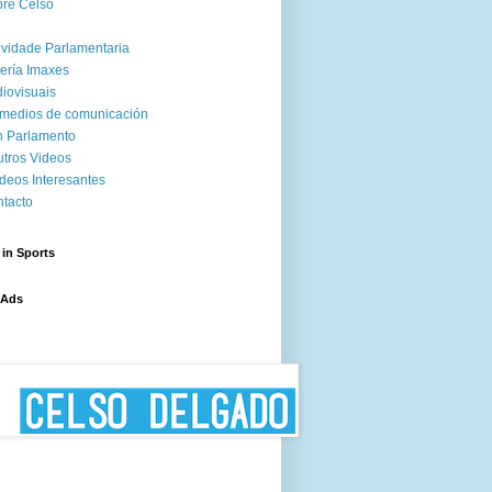
re Celso
ividade Parlamentaria
ería Imaxes
iovisuais
medios de comunicación
 Parlamento
tros Videos
deos Interesantes
tacto
 in Sports
 Ads