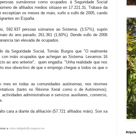
persoas sumáronse como ocupados á Seguridade Social
úmero de afiliados medios sitúase en 17.221.31. Trátase da
se exceptúan os meses de maio, xuño e xullo de 2005, cando
migrantes en España.
uais, 592.937 persoas súmanse ao Sistema. (3,57%); supón
aio do ano pasado, 261.361 (1,60%). Dende xullo de 2006
anancia tan elevada de ocupados.
ado da Seguridade Social,
Tomás Burgos que
"O realmente
os con máis ocupados que achegan ao Sistema. Levamos 16
to ao ano anterior", quen engadía: "Unha realidade que nos
eto ese obxectivo de que o emprego chegue a todos os que o
ceiro mes en todas as comunidades autónomas, nos réximes
entativos (tanto no Réxime Xeral como o de
Autónomos
).
actividades administrativas e servizos auxiliares, comercio,
a.
lto cara a diante da afiliación (57.721 afiliados máis). Son xa
orreo a
celso.delgado@congreso.es
Arquiv