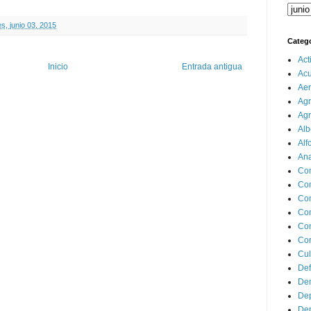
s, junio 03, 2015
Categ
Act
Inicio
Entrada antigua
Ac
Aer
Agr
Agr
Alb
Alf
Ana
Co
Co
Com
Con
Con
Cor
Cul
Def
Dem
Dep
Dep