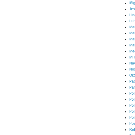
Íñi
Je
Lin
Lui
Man
Ma
Mar
Mar
Med
MI
Na
Nos
Or
Pa
Par
Pol
Pol
Pol
Por
Por
Pos
Rel