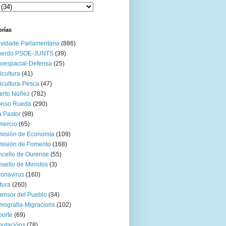
orías
ividade Parlamentaria
(886)
uerdo PSOE-JUNTS
(39)
oespacial-Defensa
(25)
icultura
(41)
icultura-Pesca
(47)
erto Núñez
(782)
onso Rueda
(290)
 Pastor
(98)
mercio
(65)
misión de Economía
(109)
isión de Fomento
(168)
cello de Ourense
(55)
sello de Ministos
(3)
onavirus
(160)
tura
(260)
ensor del Pueblo
(34)
ografía-Migracions
(102)
orte
(69)
utacións
(78)