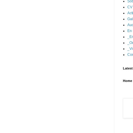
Sob
CV
Act
Gal
Aud
En 
_En
_Ou
_Vi
Con
Latest
Home