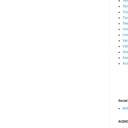
Ter
Ter
Tra
Tur
Tw
Un
Uni
Var
Víd
Vi
Xa
Xus
Social
twit
AUDIO