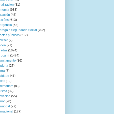
italización
(31)
onomía
(988)
ucación
(45)
ccións
(613)
ergencia
(63)
rego e Seguridade Social
(702)
actos públicos
(217)
twitter
(2)
rxía
(91)
radas
(1074)
rocarril
(1474)
anciamento
(36)
ndería
(27)
rra
(7)
aldade
(41)
axes
(12)
 memoriam
(83)
ustria
(32)
ovación
(55)
rior
(90)
ermodal
(77)
ernacional
(177)