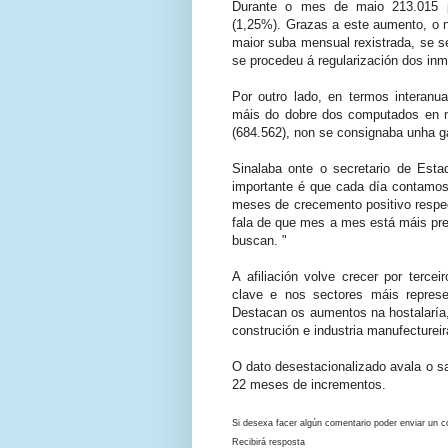
Durante o mes de maio 213.015 
(1,25%). Grazas a este aumento, o n
maior suba mensual rexistrada, se 
se procedeu á regularización dos in
Por outro lado, en termos interan
máis do dobre dos computados en m
(684.562), non se consignaba unha g
Sinalaba onte o secretario de Est
importante é que cada día contam
meses de crecemento positivo respec
fala de que mes a mes está máis pr
buscan. "
A afiliación volve crecer por ter
clave e nos sectores máis repres
Destacan os aumentos na hostalaría, 
construción e industria manufectureir
O dato
desestacionalizado
avala o sa
22 meses de incrementos.
Si desexa facer algún comentario poder enviar un c
Recibirá resposta