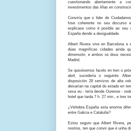
cuestionando abertamente a con
investimentos das liñas en construci
Conviría que o lider de Ciudadano
fose coherente no seu discurso 
explicase como é posible ao seu x
España dende a desigualdade.
Albert Rivera vive en Barcelona e
dúas magníficas cidades ainda qu
dimensión, e ambos os dous necesi
Madrid.
Se quixésemos facelo en tren o pró
abril, sucedería o seguinte. Albe
disposición 28 servizos de alta vel
deixarían na capital do estado en te
sexa eu - tería dende Ourense - nodo 
hotel que tarda 7 h. 27 min., e tres t
¿Vértebra España esta enorme difer
entre Galicia e Cataluña?
Estou seguro que Albert Rivera, p
nostros, ten que convir que é unha di