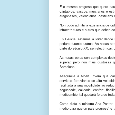
E o mesmo progreso que quero para 
cántabros, vascos, murcianos e es
aragoneses, valencianos, casteláns
Non podo admitir a existencia de c
infraestruturas e outros que deben c
En Galicia, estamos a loitar dende 
pedure durante lustros. As nosas ac
parte do século XX, sen electrificar,
As nosas obras son complexas debid
superar, pero non máis custosas q
Barcelona.
Asegúrolle a Albert Rivera que c
servizos ferroviarios de alta veloci
facilitada a súa movilidade ao redu
seguridade, calidade, confort, fiabi
medioambiental quedará fora de toda
Como dicía a ministra Ana Pastor: 
medio para que un país progrese” e a