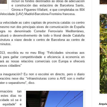
incluír os fondos destinados ás obras de adecuación
e construción das estacións de Barcelona Sants,
Girona e Figueres-Vilafant, e que completaba os 804
a Velocidade (LAV) Madrid-Barcelona-Fronteira francesa.
a velocidade as catro capitais de provincia catalás co centro
í mesmo nun dos principais eixes de comunicación de España
ra no denominado Corredor Ferroviario Mediterráneo,
pulsará o desenvolvemento de todo o litoral desde Cataluña
strutura a viaxe desde o centro de Barcelona ao centro de
minutos.
13, escribía eu no meu Blog: “Felicidades sinceiras aos
á para gañar competitividade e eficiencia á economía en
ará as nosas relacións comerciais con Europa e ofrecerá
 nosos cidadáns”
a inauguración? Eu non o escoitei en directo, pero o diario
racións nese dia: "infraestruturas como a AVE son o mellor
ter o separatismo", dixo.
irmacións tan
 estes días no
ocidade só se é
a equidade" e
Arquiv