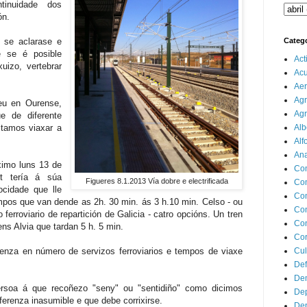
tinuidade dos
ón.
s se aclarase e
Categ
e se é posible
Act
uizo, vertebrar
Ac
Aer
Agr
 eu en Ourense,
Agr
e de diferente
tamos viaxar a
Alb
Alf
Ana
ximo luns 13 de
Co
rt tería á súa
Figueres 8.1.2013 Vía dobre e electrificada
Co
ocidade que lle
Com
mpos que van dende as 2h. 30 min. ás 3 h.10 min. Celso - ou
Con
ferroviario de repartición de Galicia - catro opcións. Un tren
Con
rens Alvia que tardan 5 h. 5 min.
Cor
enza en número de servizos ferroviarios e tempos de viaxe
Cul
Def
Dem
ersoa á que recoñezo "seny" ou "sentidiño" como dicimos
Dep
ferenza inasumible e que debe corrixirse.
Dep