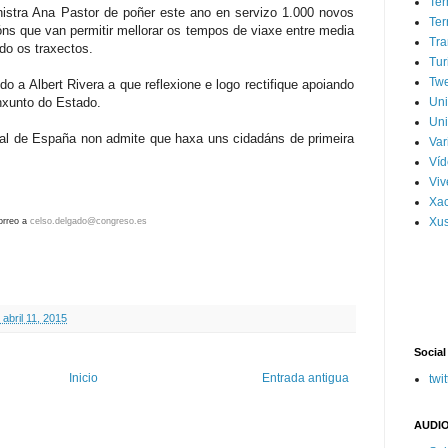
Ter
nistra Ana Pastor de poñer este ano en servizo 1.000 novos
Ter
ns que van permitir mellorar os tempos de viaxe entre media
Tra
do os traxectos.
Tur
Tw
o a Albert Rivera a que reflexione e logo rectifique apoiando
onxunto do Estado.
Un
Uni
ial de España non admite que haxa uns cidadáns de primeira
Var
Víd
Vi
Xa
Xus
orreo a
celso.delgado@congreso.es
abril 11, 2015
Social
Inicio
Entrada antigua
twit
AUDIO