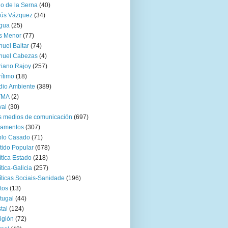
go de la Serna
(40)
sús Vázquez
(34)
gua
(25)
s Menor
(77)
uel Baltar
(74)
nuel Cabezas
(4)
iano Rajoy
(257)
ítimo
(18)
io Ambiente
(389)
TMA
(2)
val
(30)
 medios de comunicación
(697)
zamentos
(307)
blo Casado
(71)
tido Popular
(678)
ítica Estado
(218)
ítica-Galicia
(257)
íticas Sociais-Sanidade
(196)
tos
(13)
tugal
(44)
tal
(124)
igión
(72)