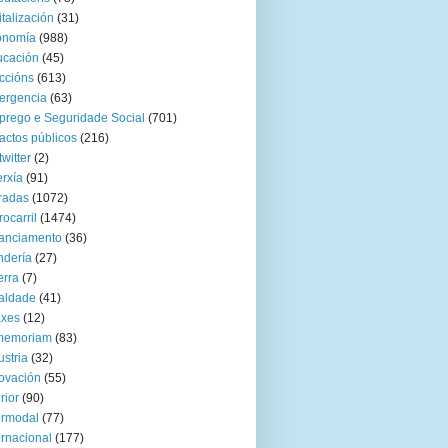
italización
(31)
onomía
(988)
ucación
(45)
ccións
(613)
ergencia
(63)
rego e Seguridade Social
(701)
actos públicos
(216)
twitter
(2)
rxía
(91)
radas
(1072)
rocarril
(1474)
anciamento
(36)
ndería
(27)
rra
(7)
aldade
(41)
axes
(12)
 memoriam
(83)
ustria
(32)
ovación
(55)
rior
(90)
ermodal
(77)
ernacional
(177)