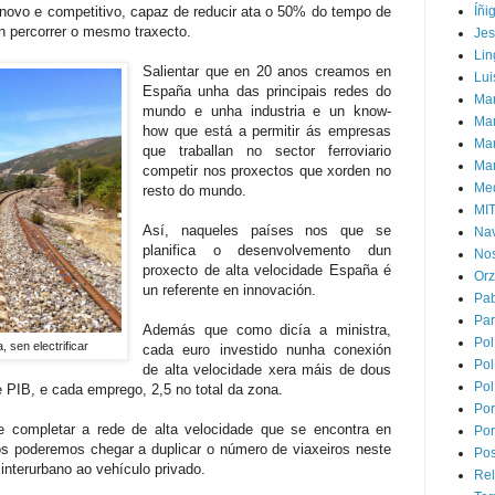
novo e competitivo, capaz de reducir ata o 50% do tempo de
Íñi
n percorrer o mesmo traxecto.
Je
Lin
Salientar que en 20 anos creamos en
Lui
España unha das principais redes do
Man
mundo e unha industria e un know-
Ma
how que está a permitir ás empresas
Mar
que traballan no sector ferroviario
Mar
competir nos proxectos que xorden no
Med
resto do mundo.
MI
Así, naqueles países nos que se
Na
planifica o desenvolvemento dun
Nos
proxecto de alta velocidade España é
Or
un referente en innovación.
Pa
Par
Además que como dicía a ministra,
Pol
 sen electrificar
cada euro investido nunha conexión
Pol
de alta velocidade xera máis de dous
Pol
 PIB, e cada emprego, 2,5 no total da zona.
Por
le completar a rede de alta velocidade que se encontra en
Por
s poderemos chegar a duplicar o número de viaxeiros neste
Pos
interurbano ao vehículo privado.
Rel