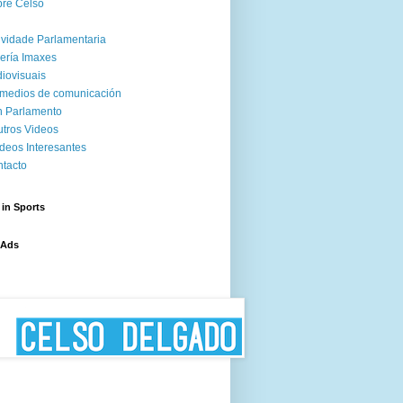
re Celso
ividade Parlamentaria
ería Imaxes
iovisuais
medios de comunicación
 Parlamento
tros Videos
deos Interesantes
tacto
 in Sports
 Ads