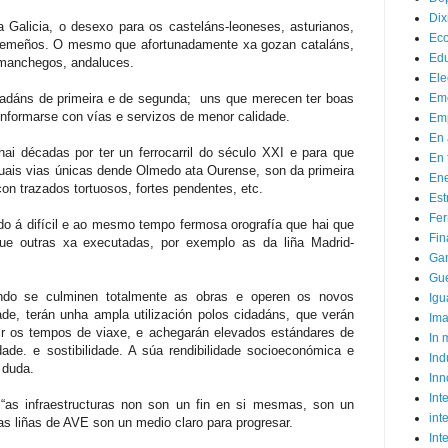
Dix
Galicia, o desexo para os casteláns-leoneses, asturianos,
Ec
tremeños. O mesmo que afortunadamente xa gozan cataláns,
Ed
 manchegos, andaluces.
Ele
idadáns de primeira e de segunda; uns que merecen ter boas
Em
onformarse con vías e servizos de menor calidade.
Emp
En 
hai décadas por ter un ferrocarril do século XXI e para que
En 
tuais vias únicas dende Olmedo ata Ourense, son da primeira
Ene
 con trazados tortuosos, fortes pendentes, etc.
Est
Fer
o á difícil e ao mesmo tempo fermosa orografía que hai que
Fin
ue outras xa executadas, por exemplo as da liña Madrid-
Ga
Gue
ando se culminen totalmente as obras e operen os novos
Igu
dade, terán unha ampla utilización polos cidadáns, que verán
Im
cir os tempos de viaxe, e achegarán elevados estándares de
In
lidade. e sostibilidade. A súa rendibilidade socioeconómica e
Ind
 duda.
Inn
Inte
“as infraestructuras non son un fin en si mesmas, son un
int
s liñas de AVE son un medio claro para progresar.
Int