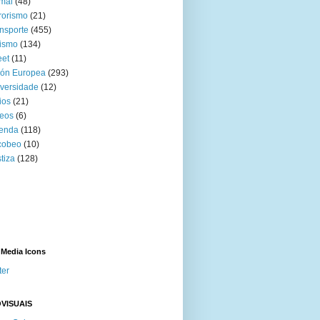
mal
(48)
rorismo
(21)
nsporte
(455)
ismo
(134)
eet
(11)
ión Europea
(293)
versidade
(12)
ios
(21)
eos
(6)
venda
(118)
cobeo
(10)
tiza
(128)
 Media Icons
ter
VISUAIS