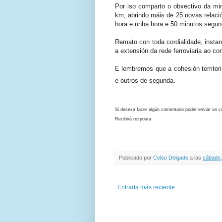
Por iso comparto o obxectivo da mi
km, abrindo máis de 25 novas relació
hora e unha hora e 50 minutos segun
Remato con toda cordialidade, instand
a extensión da rede ferroviaria ao c
E lembremos que a cohesión territor
e outros de segunda.
Si desexa facer algún comentario poder enviar un c
Recibirá resposta
Publicado por
Celso Delgado
a las
sábado, 
Entrada más reciente