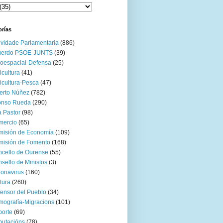
orías
ividade Parlamentaria
(886)
uerdo PSOE-JUNTS
(39)
oespacial-Defensa
(25)
icultura
(41)
icultura-Pesca
(47)
erto Núñez
(782)
onso Rueda
(290)
 Pastor
(98)
mercio
(65)
misión de Economía
(109)
isión de Fomento
(168)
cello de Ourense
(55)
sello de Ministos
(3)
onavirus
(160)
tura
(260)
ensor del Pueblo
(34)
ografía-Migracions
(101)
orte
(69)
utacións
(78)