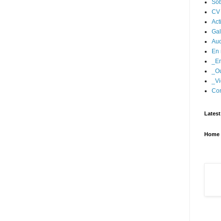
Sob
CV
Act
Gal
Aud
En 
_En
_Ou
_Vi
Con
Latest
Home