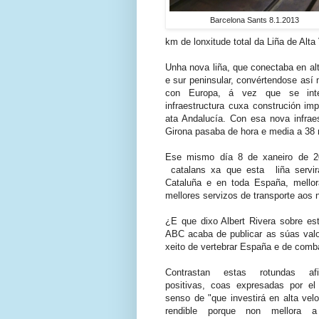
Barcelona Sants 8.1.2013
km de lonxitude total da Liña de Alt
Unha nova liña, que conectaba en alt
e sur peninsular, convértendose as
con Europa, á vez que se integ
infraestructura cuxa construción im
ata Andalucía. Con esa nova infrae
Girona pasaba de hora e media a 38 
Ese mismo día 8 de xaneiro de 20
catalans xa que esta liña servir
Cataluña e en toda España, mellor
mellores servizos de transporte aos
¿E que dixo Albert Rivera sobre est
ABC acaba de publicar as súas valo
xeito de vertebrar España e de comba
Contrastan estas rotundas af
positivas, coas expresadas por el
senso de "que investirá en alta vel
rendible porque non mellora 