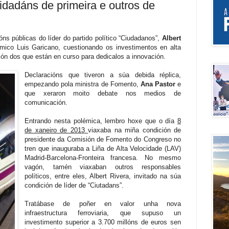
dadáns de primeira e outros de
ns públicas do líder do partido político “Ciudadanos”,
Albert
ico Luis Garicano, cuestionando os investimentos en alta
ión dos que están en curso para dedicalos a innovación.
Declaracións que tiveron a súa debida réplica,
empezando pola ministra de Fomento,
Ana Pastor
e
que xeraron moito debate nos medios de
comunicación.
Entrando nesta polémica, lembro hoxe que o día
8
de xaneiro de 2013
viaxaba na miña condición de
presidente da Comisión de Fomento do Congreso no
tren que inauguraba a Liña de Alta Velocidade (LAV)
Madrid-Barcelona-Fronteira francesa. No mesmo
vagón, tamén viaxaban outros responsables
políticos, entre eles, Albert Rivera, invitado na súa
condición de líder de “Ciutadans”.
Tratábase de poñer en valor unha nova
infraestructura ferroviaria, que supuso un
investimento superior a 3.700 millóns de euros sen