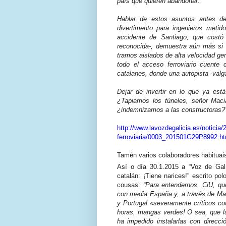
país que quieren abandonar.
Hablar de estos asuntos antes de
divertimento para ingenieros metido
accidente de Santiago, que cost
reconocida-, demuestra aún más si
tramos aislados de alta velocidad ge
todo el acceso ferroviario cuente
catalanes, donde una autopista -valg
Dejar de invertir en lo que ya est
¿Tapiamos los túneles, señor Maci
¿indemnizamos a las constructoras?
http://www.lavozdegalicia.es/noticia
ferroviaria/0003_201501G29P8992.h
Tamén varios colaboradores habituais
Así o día 30.1.2015 a “Voz de Gali
catalán: ¡Tiene narices!” escrito po
cousas:
“Para entendernos, CiU, q
con media España y, a través de Mad
y Portugal «severamente críticos con
horas, mangas verdes! O sea, que la 
ha impedido instalarlas con direcc