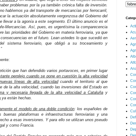
ber problemas por la ya también crónica falta de inversión.
o hablemos ya del transporte de mercancías por ferrocarril,
acar la actuación absolutamente vergonzosa del Gobierno del
Categ
 llevar a la agonía a este segmento. El último anuncio es el
Act
fe-Mercancías. Así, pues, es urgentísima la comparecencia
re las prioridades del Gobierno en materia ferroviaria, ya que
Ac
 consecuencias en el futuro. Lean ustedes lo que sucedió en
Aer
l sistema ferroviario, que obligó a su troceamiento y
Agr
.”
Agr
Alb
mente:
Alf
Ana
petición que han defendido varios portavoces, en primer lugar
Co
ante perplejo cuando se pone en cuestión la alta velocidad
Co
 nuevas líneas de alta velocidad
cuando el territorio al que
 de la alta velocidad, cuando las inversiones del Estado en
Com
ima y necesaria llegada de la alta velocidad a Cataluña
y
Con
a
ya están hechas.
Con
Cor
amente el modelo de una doble condición
: los españoles de
Cul
 buenas plataformas e infraestructuras ferroviarias y una
Def
cho a esas inversiones. Y para ello se utilizan unos pseudo
Dem
gal y como Francia.
Dep
Dep