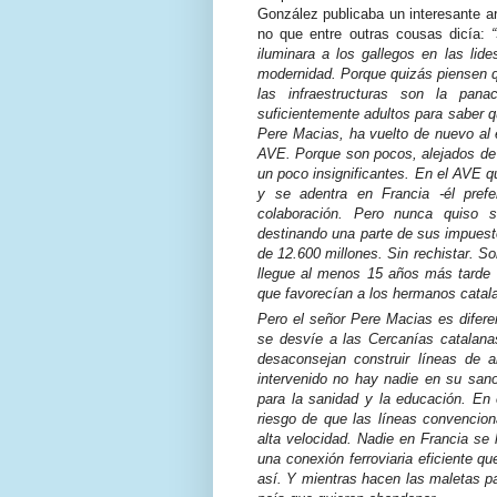
González publicaba un interesante art
no que entre outras cousas dicía:
iluminara a los gallegos en las li
modernidad. Porque quizás piensen qu
las infraestructuras son la pan
suficientemente adultos para saber qu
Pere Macias, ha vuelto de nuevo al
AVE. Porque son pocos, alejados de l
un poco insignificantes. En el AVE 
y se adentra en Francia -él prefe
colaboración. Pero nunca quiso s
destinando una parte de sus impues
de 12.600 millones. Sin rechistar. So
llegue al menos 15 años más tarde q
que favorecían a los hermanos catal
Pero el señor Pere Macias es diferen
se desvíe a las Cercanías catalana
desaconsejan construir líneas de a
intervenido no hay nadie en su sano 
para la sanidad y la educación. En e
riesgo de que las líneas convencion
alta velocidad. Nadie en Francia se 
una conexión ferroviaria eficiente 
así. Y mientras hacen las maletas par