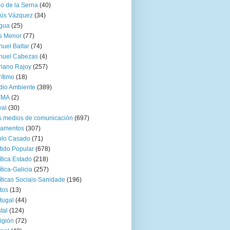
go de la Serna
(40)
sús Vázquez
(34)
gua
(25)
s Menor
(77)
uel Baltar
(74)
nuel Cabezas
(4)
iano Rajoy
(257)
ítimo
(18)
io Ambiente
(389)
TMA
(2)
val
(30)
 medios de comunicación
(697)
zamentos
(307)
blo Casado
(71)
tido Popular
(678)
ítica Estado
(218)
ítica-Galicia
(257)
íticas Sociais-Sanidade
(196)
tos
(13)
tugal
(44)
tal
(124)
igión
(72)