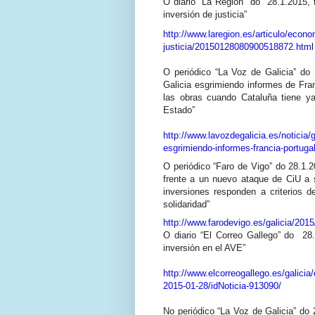
O diario “La Región” do 28.1.2015, 
inversión de justicia”
http://www.laregion.es/articulo/econo
justicia/20150128080900518872.html
O periódico “La Voz de Galicia” do 
Galicia esgrimiendo informes de Fran
las obras cuando Cataluña tiene ya
Estado”
http://www.lavozdegalicia.es/noticia/g
esgrimiendo-informes-francia-portu
O periódico “Faro de Vigo” do 28.1.20
frente a un nuevo ataque de CiU a s
inversiones responden a criterios 
solidaridad”
http://www.farodevigo.es/galicia/201
O diario “El Correo Gallego” do 28.
inversión en el AVE”
http://www.elcorreogallego.es/galicia
2015-01-28/idNoticia-913090/
No periódico “La Voz de Galicia” do 