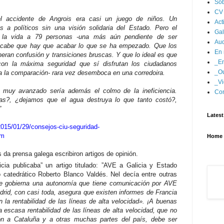
Sob
CV
l accidente de Angrois era casi un juego de niños. Un
Act
s a políticos sin una visión solidaria del Estado. Pero el
Gal
ó la vida a 79 personas -una más aún pendiente de ser
Aud
 cabe que hay que acabar lo que se ha empezado. Que los
En 
neran confusión y transiciones bruscas. Y que lo ideal es que
_En
 con la máxima seguridad que sí disfrutan los ciudadanos
_Ou
a la comparación- rara vez desemboca en una corredoira.
_Vi
á muy avanzado sería además el colmo de la ineficiencia.
Con
as?, ¿dejamos que el agua destruya lo que tanto costó?,
”
Latest
/2015/01/29/consejos-ciu-seguridad-
tm
Home
 da prensa galega escribiron artigos de opinión.
cia publicaba” un artigo titulado: ”AVE a Galicia y Estado
lo catedrático Roberto Blanco Valdés. Nel decía entre outras
ue gobierna una autonomía que tiene comunicación por AVE
rid, con casi toda, asegura que existen informes de Francia
 la rentabilidad de las líneas de alta velocidad». ¡A buenas
escasa rentabilidad de las líneas de alta velocidad, que no
ión a Cataluña y a otras muchas partes del país, debe ser