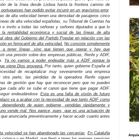
ión de la línea desde Lisboa hasta la frontera camino de
 portugueses han podido evitar incurrir en un gravísimo error
.
as de alta velocidad tienen una densidad de pasajeros cinco
líneas de alta velocidad españolas, su Tribunal de Cuentas ha
e invito a todas las señoras y señores diputados a que lo
 la rentabilidad económica y social de las líneas de alta
pal obra del Gobierno del Partido Popular en relación con las
ión en ferrocarril de alta velocidad.
No consiste simplemente
 a tener líneas, sino que tienen que operar y hay que
stir una presión sobre dos empresas públicas, Renfe y ADIF,
da.
Ya no vamos a poder endeudar más a ADIF porque la
que viene Dios proveerá.
Por tanto, quien gobierne España el
ecesidad de recapitalizar muy severamente una empresa
r otra parte, las pérdidas de la operadora Renfe siguen
oras de gestión que hay que reconocer pero que no pueden
orque cada año se sube el canon que tiene que pagar ADIF.
seguir endeudándose.
Esta es una falta de visión de futuro
 plazo va a acabar con la necesidad de que tanto ADIF como
, dependiendo de quien gobierne, vendidas rápidamente y
uno vende mal. Nos parece, pues, que es una actuación de
 que anunciarla preventivamente y hacer acudir cuanto antes
lta velocidad se han abandonado las cercanías
.
En Cataluña
Arquiv
n crónica
y en Madrid, que llegó a tener los mejores servicios