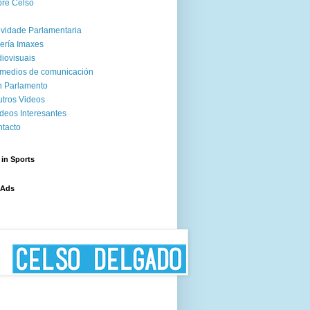
re Celso
ividade Parlamentaria
ería Imaxes
iovisuais
medios de comunicación
 Parlamento
tros Videos
deos Interesantes
tacto
 in Sports
 Ads