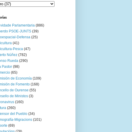
orías
ividade Parlamentaria
(886)
uerdo PSOE-JUNTS
(39)
oespacial-Defensa
(25)
icultura
(41)
icultura-Pesca
(47)
erto Núñez
(782)
onso Rueda
(290)
 Pastor
(98)
mercio
(65)
misión de Economía
(109)
isión de Fomento
(168)
cello de Ourense
(55)
sello de Ministos
(3)
onavirus
(160)
tura
(260)
ensor del Pueblo
(34)
ografía-Migracions
(101)
orte
(69)
utacións
(78)