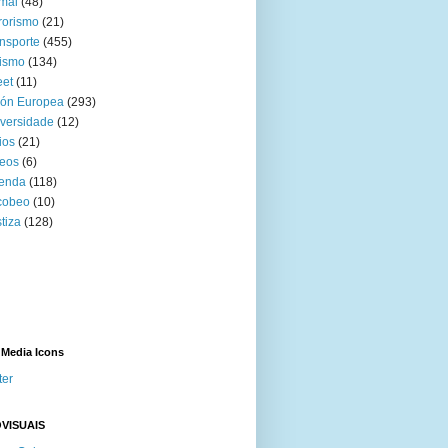
mal
(48)
rorismo
(21)
nsporte
(455)
ismo
(134)
eet
(11)
ión Europea
(293)
versidade
(12)
ios
(21)
eos
(6)
venda
(118)
cobeo
(10)
tiza
(128)
 Media Icons
ter
VISUAIS