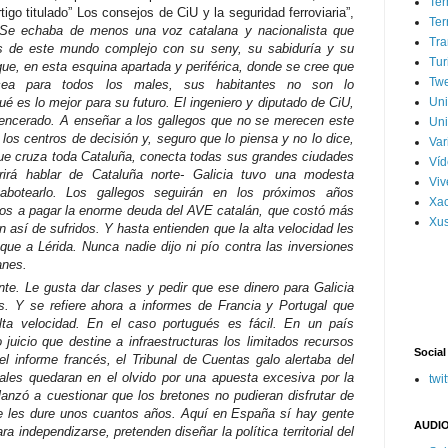
Ter
igo titulado” Los consejos de CiU y la seguridad ferroviaria”,
Ter
“Se echaba de menos una voz catalana y nacionalista que
Tra
des de este mundo complejo con su seny, su sabiduría y su
Tur
e, en esta esquina apartada y periférica, donde se cree que
Tw
acea para todos los males, sus habitantes no son lo
é es lo mejor para su futuro. El ingeniero y diputado de CiU,
Un
 encerado. A enseñar a los gallegos que no se merecen este
Uni
os centros de decisión y, seguro que lo piensa y no lo dice,
Var
que cruza toda Cataluña, conecta todas sus grandes ciudades
Víd
rirá hablar de Cataluña norte- Galicia tuvo una modesta
Vi
abotearlo. Los gallegos seguirán en los próximos años
Xa
tos a pagar la enorme deuda del AVE catalán, que costó más
Xus
n así de sufridos. Y hasta entienden que la alta velocidad les
ue a Lérida. Nunca nadie dijo ni pío contra las inversiones
anes.
te. Le gusta dar clases y pedir que ese dinero para Galicia
s. Y se refiere ahora a informes de Francia y Portugal que
lta velocidad. En el caso portugués es fácil. En un país
juicio que destine a infraestructuras los limitados recursos
Social
l informe francés, el Tribunal de Cuentas galo alertaba del
ales quedaran en el olvido por una apuesta excesiva por la
twit
lanzó a cuestionar que los bretones no pudieran disfrutar de
que les dure unos cuantos años. Aquí en España sí hay gente
AUDIO
a independizarse, pretenden diseñar la política territorial del