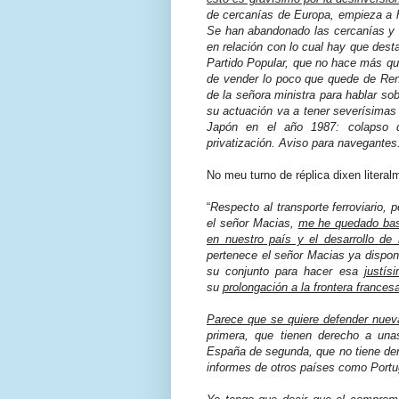
de cercanías de Europa, empieza a ha
Se han abandonado las cercanías y n
en relación con lo cual hay que dest
Partido Popular, que no hace más que
de vender lo poco que quede de Ren
de la señora ministra para hablar sob
su actuación va a tener severísimas
Japón en el año 1987: colapso de
privatización. Aviso para navegantes
No meu turno de réplica dixen literal
“
Respecto al transporte ferroviario, 
el señor Macias,
me he quedado bast
en nuestro país y el desarrollo de
pertenece el señor Macias ya dispone
su conjunto para hacer esa
justís
su
prolongación a la frontera frances
Parece que se quiere defender nuev
primera, que tienen derecho a unas
España de segunda, que no tiene dere
informes de otros países como Portu