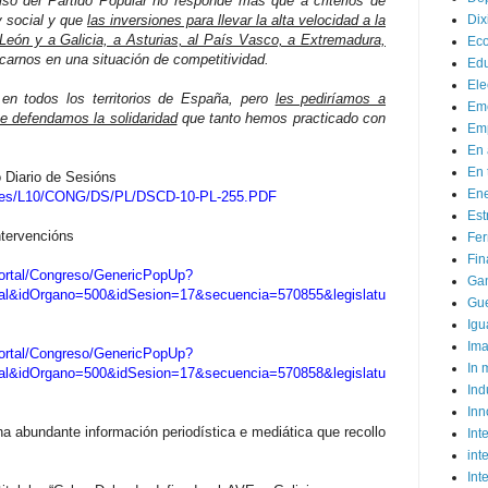
so del Partido Popular no responde más que a criterios de
y social y que
las inversiones para llevar la alta velocidad a la
Dix
León y a Galicia, a Asturias, al País Vasco, a Extremadura,
Ec
carnos en una situación de competitividad.
Ed
Ele
en todos los territorios de España, pero
les pediríamos a
Em
e defendamos la solidaridad
que tanto hemos practicado con
Emp
En 
En 
o Diario de Sesións
Ene
ciales/L10/CONG/DS/PL/DSCD-10-PL-255.PDF
Est
ntervencións
Fer
Fin
portal/Congreso/GenericPopUp?
Ga
ual&idOrgano=500&idSesion=17&secuencia=570855&legislatu
Gue
Igu
Im
portal/Congreso/GenericPopUp?
In
ual&idOrgano=500&idSesion=17&secuencia=570858&legislatu
Ind
Inn
ha abundante información periodística e mediática que recollo
Inte
int
Int