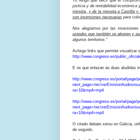
Yo tengo que decir que el compromi
justicia y de rentabilidad económica 
meseta, y de la meseta a Castilla y 
son inversiones necesarias
para colo
Nos alegramos por las inversiones 
ustedes que también se alegren y qu
algunos territorios.”
Achego links que permite visualizar 
http://www.congreso.es/public_ofi
E os que enlazan ás duas aludidas i
http://www.congreso.es/portal/page/
next_page=/wc/verEmisionAudiovis
ra=10&mp4=mp4
http://www.congreso.es/portal/page/
next_page=/wc/verEmisionAudiovis
ra=10&mp4=mp4
O citado debate xerou en Galicia, un
de seguido.