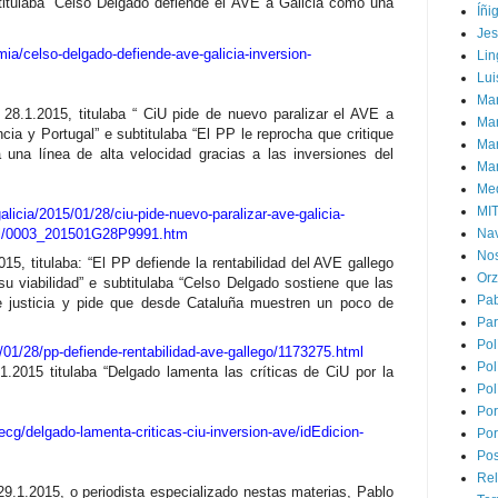
titulaba “Celso Delgado defiende el AVE a Galicia como una
Íñi
Je
mia/celso-delgado-defiende-ave-galicia-inversion-
Lin
Lui
Man
28.1.2015, titulaba “ CiU pide de nuevo paralizar el AVE a
Ma
cia y Portugal” e subtitulaba “El PP le reprocha que critique
Mar
 una línea de alta velocidad gracias a las inversiones del
Mar
Med
MI
alicia/2015/01/28/ciu-pide-nuevo-paralizar-ave-galicia-
gal/0003_201501G28P9991.htm
Na
Nos
15, titulaba: “El PP defiende la rentabilidad del AVE gallego
Or
u viabilidad” e subtitulaba “Celso Delgado sostiene que las
Pa
de justicia y pide que desde Cataluña muestren un poco de
Par
Pol
5/01/28/pp-defiende-rentabilidad-ave-gallego/1173275.html
Pol
1.2015 titulaba “Delgado lamenta las críticas de CiU por la
Pol
Por
/ecg/delgado-lamenta-criticas-ciu-inversion-ave/idEdicion-
Por
Pos
Rel
29.1.2015, o periodista especializado nestas materias, Pablo