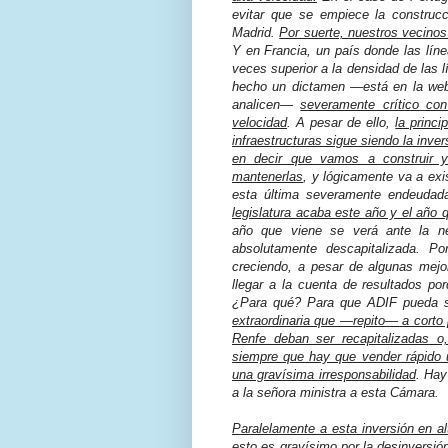
evitar que se empiece la construcc
Madrid.
Por suerte, nuestros vecinos
Y en Francia, un país donde las líne
veces superior a la densidad de las 
hecho un dictamen —está en la web 
analicen—
severamente crítico con
velocidad
. A pesar de ello,
la princi
infraestructuras sigue siendo la invers
en decir que vamos a construir y
mantenerlas
, y lógicamente va a exi
esta última severamente endeuda
legislatura acaba este año y el año 
año que viene se verá ante la n
absolutamente descapitalizada. Po
creciendo, a pesar de algunas mej
llegar a la cuenta de resultados p
¿Para qué? Para que ADIF pueda 
extraordinaria que —repito— a corto
Renfe deban ser recapitalizadas o
siempre que hay que vender rápido 
una gravísima irresponsabilidad
. Hay
a la señora ministra a esta Cámara.
Paralelamente a esta inversión en a
esto es gravísimo por la desinversió