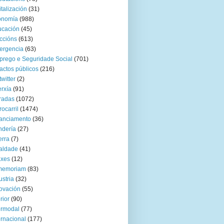
italización
(31)
onomía
(988)
ucación
(45)
ccións
(613)
ergencia
(63)
rego e Seguridade Social
(701)
actos públicos
(216)
twitter
(2)
rxía
(91)
radas
(1072)
rocarril
(1474)
anciamento
(36)
ndería
(27)
rra
(7)
aldade
(41)
axes
(12)
 memoriam
(83)
ustria
(32)
ovación
(55)
rior
(90)
ermodal
(77)
ernacional
(177)