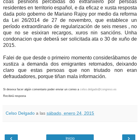
coas pesnións percibidas do extranxeiro por persoas
residentes en territorio español, e da eficaz e xusta resposta
dada polo goberno de Mariano Rajoy por medio da reforma
da Lei 26/2014 de 27 de novembro, que establece un
período extraordinario de regularización de seis meses , no
que no se esixiran recargos, xuros nin sancións. Unha
condonacion que deberá ser solicitada ata o 30 de xuño de
2015.
Falei de que desde o primeiro momento considerábamos de
xustiza a demanda dos emigrantes retornados, deixando
claro que estas persoas que non triutado non eran
defraudadores, porque tiñan mala información.
Si desexa facer algún comentario poder enviar un correo a
celso.delgado@congreso.es
Recibirá resposta
Celso Delgado
a las
sábado, enero 24, 2015
‹
›
Inicio