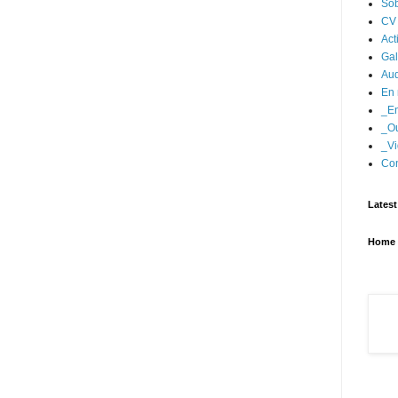
Sob
CV
Act
Gal
Aud
En 
_En
_Ou
_Vi
Con
Latest
Home