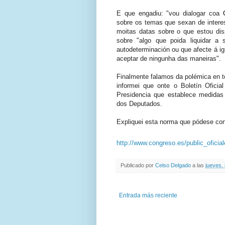
E que engadiu: "vou dialogar coa
sobre os temas que sexan de intere
moitas datas sobre o que estou dis
sobre "algo que poida liquidar a 
autodeterminación ou que afecte á i
aceptar de ningunha das maneiras".
Finalmente falamos da polémica en t
informei que onte o Boletín Ofici
Presidencia que establece medidas 
dos Deputados.
Expliquei esta norma que pódese cons
http://www.congreso.es/public_of
Publicado por
Celso Delgado
a las
jueves,
Entrada más reciente