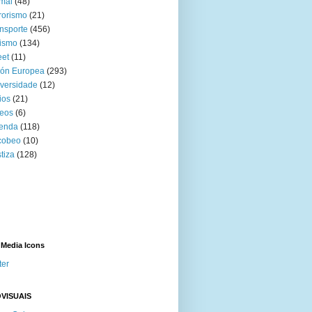
mal
(48)
rorismo
(21)
nsporte
(456)
ismo
(134)
eet
(11)
ión Europea
(293)
versidade
(12)
ios
(21)
eos
(6)
venda
(118)
cobeo
(10)
tiza
(128)
 Media Icons
ter
VISUAIS