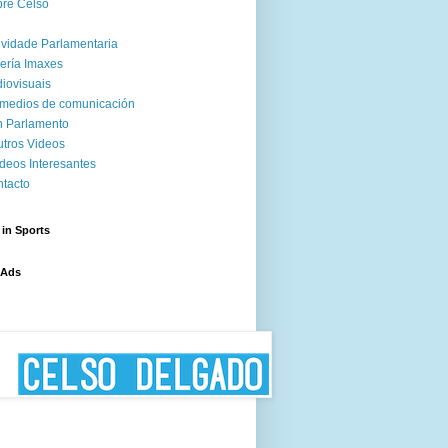
re Celso
ividade Parlamentaria
ería Imaxes
iovisuais
medios de comunicación
 Parlamento
tros Videos
deos Interesantes
tacto
 in Sports
 Ads