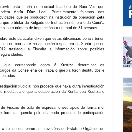
ntervín esta mañá no habitual faladoiro de Raio Voz que
modera
Antía Díaz Leal
. Primeiramente falamos das
ovidades que se produciron na instrución da operación
Zeta
a que o titular do Xulgado de Instrución número 6 da
Coruña
mpliou o número de imputacións a un total de 31 persoas.
obre este particular dixen que estas dilixencias penais teñen
ausa en boa parte na actuación inspectora da
Xunta
que en
012 trasladou á Fiscalía a información sobre posibles
rregularidades.
 que corresponde agora á Xustiza determinar as
 cargos da
Consellería de Traballo
que xa foron destituídos e
imputados.
stigación xudicial non procede que haxa outra investigación
ou mediática e que a colaboración da Xunta coa Xustiza e
 de Fiscais de Sala de expresar o seu apoio de forma moi
 de formular querela polo chamado proceso de participación
 á Lei se cumpriron as previsións do Estatuto Orgánico do