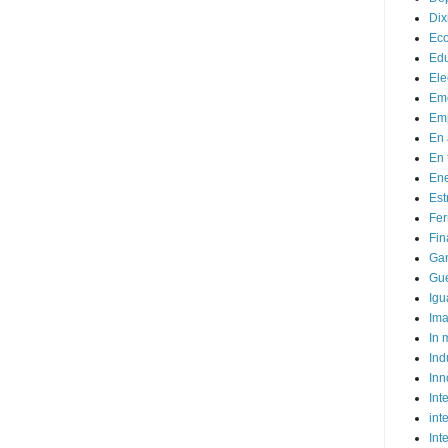
Dix
Ec
Ed
Ele
Em
Emp
En 
En 
Ene
Est
Fer
Fin
Ga
Gue
Igu
Im
In
Ind
Inn
Inte
int
Int