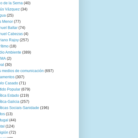
go de la Serna
(40)
sús Vázquez
(34)
gua
(25)
s Menor
(77)
uel Baltar
(74)
nuel Cabezas
(4)
iano Rajoy
(257)
ítimo
(18)
io Ambiente
(389)
TMA
(2)
val
(30)
 medios de comunicación
(697)
zamentos
(307)
blo Casado
(71)
tido Popular
(679)
ítica Estado
(219)
ítica-Galicia
(257)
íticas Sociais-Sanidade
(196)
tos
(13)
tugal
(44)
tal
(124)
igión
(72)