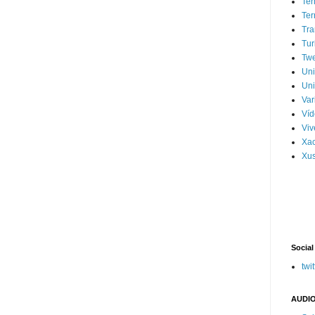
Ter
Ter
Tra
Tur
Tw
Un
Uni
Var
Víd
Vi
Xa
Xus
Social
twit
AUDIO