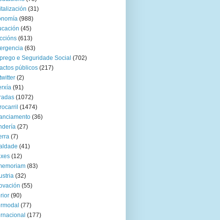
italización
(31)
onomía
(988)
ucación
(45)
ccións
(613)
ergencia
(63)
rego e Seguridade Social
(702)
actos públicos
(217)
twitter
(2)
rxía
(91)
radas
(1072)
rocarril
(1474)
anciamento
(36)
ndería
(27)
rra
(7)
aldade
(41)
axes
(12)
 memoriam
(83)
ustria
(32)
ovación
(55)
rior
(90)
ermodal
(77)
ernacional
(177)