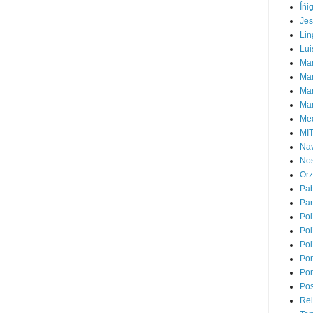
Íñi
Je
Lin
Lui
Man
Ma
Mar
Mar
Med
MI
Na
Nos
Or
Pa
Par
Pol
Pol
Pol
Por
Por
Pos
Rel