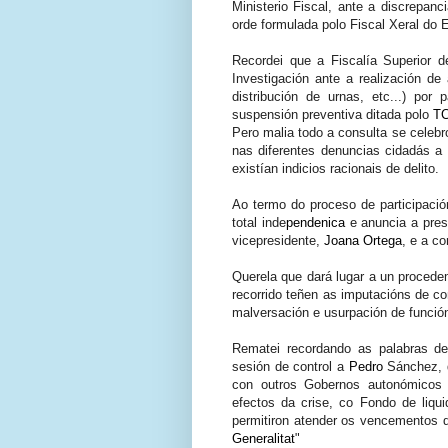
Ministerio Fiscal, ante a discrepanc
orde formulada polo Fiscal Xeral do 
Recordei que a Fiscalía Superior d
Investigación ante a realización de 
distribución de urnas, etc...) por
suspensión preventiva ditada polo
T
Pero malia todo a consulta se celebr
nas diferentes denuncias cidadás a 
existían indicios racionais de delito.
Ao termo do proceso de participació
total
inde
pendenica
e anuncia a pres
vicepresidente,
Joana Ortega
, e a c
Querela que dará lugar a un procede
recorrido teñen as imputacións de co
malversación e usurpación de funció
Rematei recordando as palabras d
sesión de control a
Pedro
Sánchez,
con outros Gobernos autonómicos 
efectos da crise, co Fondo de liq
permitiron atender os vencementos 
Generalitat
"