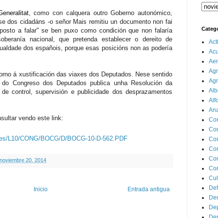
Generalitat
, como con calquera outro Goberno autonómico,
se dos cidadáns -o señor Mais remitiu un documento non fai
Categ
posto a falar" se ben puxo como condición que non falaría
soberanía nacional, que pretenda establecer o dereito de
Act
gualdade dos españois, porque esas posicións non as podería
Ac
Aer
Agr
orno á xustificación das viaxes dos Deputados. Nese sentido
Agr
al do Congreso dos Deputados publica unha Resolución da
Alb
de control, supervisión e publicidade dos desprazamentos
Alf
Ana
ultar vendo este link:
Co
Co
iciales/L10/CONG/BOCG/D/BOCG-10-D-562.PDF
Com
Con
Con
 noviembre 20, 2014
Cor
Cul
Def
Inicio
Entrada antigua
Dem
Dep
Dep