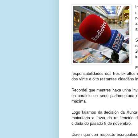
I
n
x
a
S
c
2
i
E
responsabilidades dos tres ex altos
dos vinte e oito restantes cidadáns 
Recordei que mentres haxa unha inve
en paralelo en sede parlamentaria 
máxima.
Logo falamos da decisión da Xunta
maioritaria a favor da ratificación
cidadá do pasado 9 de novembro.
Dixen que con respecto escrupuloso