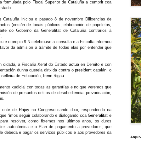
ia formulada polo Fiscal Superior de Cataluña a cumprir coa
Estado.
e Cataluña iniciou o pasado 8 de novembro Dilixencias de
actos (cesión de locais públicos, elaboración de papeletas,
 parte do Goberno da Generalitat de Cataluña contrarios á
C
.
ou e o propio 9-N celebrouse a consulta e a Fiscalía informou
favor da admisión a trámite de todas elas por entender que
n cidadá, a Fiscalía Xeral do Estado
actua
en Dereito e con
entación dunha querela dirixida contra o
president
catalán, o
onselleira de Educación,
Irene Rigau
.
mento xudicial con todas as garantías e no que veremos que
misión de presuntos delitos de desobediencia, prevaricación,
ns.
e onte de
Rajoy
no Congreso cando dixo, respondendo na
que “imos seguir colaborando e dialogando coa
Generalitat
e
para resolver, como fixemos nos últimos anos, os duros
uidez autonómica e o Plan de pagamento a provedores, que
de débeda e pagar os servizos públicos e aos provedores da
Arquiv