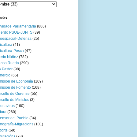
orías
ividade Parlamentaria
(886)
uerdo PSOE-JUNTS
(39)
oespacial-Defensa
(25)
icultura
(41)
icultura-Pesca
(47)
erto Núñez
(782)
onso Rueda
(290)
 Pastor
(98)
mercio
(65)
misión de Economía
(109)
isión de Fomento
(168)
cello de Ourense
(55)
sello de Ministos
(3)
onavirus
(160)
tura
(260)
ensor del Pueblo
(34)
ografía-Migracions
(101)
orte
(69)
utacións
(78)