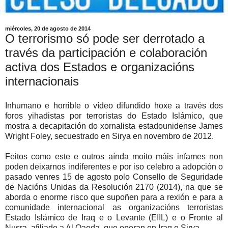
miércoles, 20 de agosto de 2014
O terrorismo só pode ser derrotado a
través da participación e colaboración
activa dos Estados e organizacións
internacionais
Inhumano e horrible o vídeo difundido hoxe a través dos
foros yihadistas por terroristas do Estado Islámico, que
mostra a decapitación do xornalista estadounidense James
Wright Foley, secuestrado en Sirya en novembro de 2012.
Feitos como este e outros aínda moito máis infames non
poden deixarnos indiferentes e por iso celebro a adopción o
pasado venres 15 de agosto polo Consello de Seguridade
de Nacións Unidas da Resolución 2170 (2014), na que se
aborda o enorme risco que supoñen para a rexión e para a
comunidade internacional as organizacións terroristas
Estado Islámico de Iraq e o Levante (EIIL) e o Fronte al
Nusra, afiliado a Al Qaeda, que operan en Iraq e Sirya.