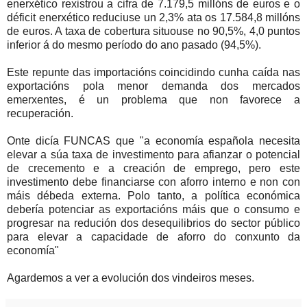
enerxético rexistrou a cifra de 7.179,5 millóns de euros e o
déficit enerxético reduciuse un 2,3% ata os 17.584,8 millóns
de euros. A taxa de cobertura situouse no 90,5%, 4,0 puntos
inferior á do mesmo período do ano pasado (94,5%).
Este repunte das importacións coincidindo cunha caída nas
exportacións pola menor demanda dos mercados
emerxentes, é un problema que non favorece a
recuperación.
Onte dicía
FUNCAS
que "a economía española necesita
elevar a súa taxa de investimento para afianzar o potencial
de crecemento e a creación de emprego, pero este
investimento debe financiarse con aforro interno e non con
máis débeda externa. Polo tanto, a política económica
debería potenciar as exportacións máis que o consumo e
progresar na redución dos
desequili
brios
do sector público
para elevar a capacidade de aforro do conxunto da
economía"
Agardemos a ver a evolución dos vindeiros meses.