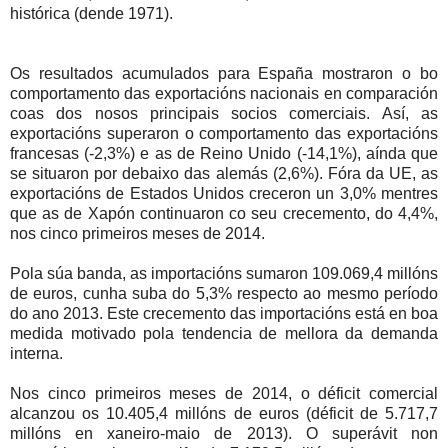
histórica (dende 1971).
Os resultados acumulados para España mostraron o bo
comportamento das exportacións nacionais en comparación
coas dos nosos principais socios comerciais. Así, as
exportacións superaron o comportamento das exportacións
francesas (-2,3%) e as de Reino Unido (-14,1%), aínda que
se situaron por debaixo das alemás (2,6%). Fóra da
UE
, as
exportacións de Estados Unidos creceron un 3,0% mentres
que as de Xapón continuaron co seu crecemento, do 4,4%,
nos cinco primeiros meses de 2014.
Pola súa banda, as importacións sumaron 109.069,4 millóns
de euros, cunha suba do 5,3% respecto ao mesmo período
do ano 2013. Este crecemento das importacións está en boa
medida motivado pola tendencia de mellora da demanda
interna.
Nos cinco primeiros meses de 2014, o déficit comercial
alcanzou os 10.405,4 millóns de euros (déficit de 5.717,7
millóns en xaneiro-maio de 2013). O superávit non