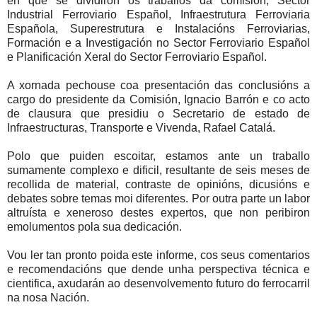
en que se dividiron os traballos da comisión, Sector
Industrial Ferroviario Español, Infraestrutura Ferroviaria
Española, Superestrutura e Instalacións Ferroviarias,
Formación e a Investigación no Sector Ferroviario Español
e Planificación Xeral do Sector Ferroviario Español.
A xornada pechouse coa presentación das conclusións a
cargo do presidente da Comisión,
Ignacio Barrón
e co acto
de clausura que presidiu o Secretario de estado de
Infraestructuras
, Transporte e Vivenda,
Rafael Catalá
.
Polo que puiden escoitar, estamos ante un traballo
sumamente complexo e
dificil
, resultante de seis meses de
recollida de material, contraste de opinións,
dicusións
e
debates sobre temas moi diferentes. Por outra parte un labor
altruísta e xeneroso destes expertos, que non peribiron
emolumentos pola sua dedicación.
Vou ler tan pronto poida este informe, cos seus comentarios
e recomendacións que dende unha perspectiva técnica e
cientifica
, axudarán ao desenvolvemento futuro do ferrocarril
na nosa Nación.