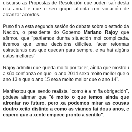
discurso as Propostas de Resolución que poden saír desta
cita anual e que o seu grupo afronta con vocación de
alcanzar acordos.
Puso fin a esta segunda sesión do debate sobre o estado da
Nación, o presidente do Goberno
Mariano Rajoy
que
afirmou que "partiamos dunha situación moi complicada,
tivemos que tomar decisións difíciles, facer reformas
estructurais das que quedan para sempre, e xa hai algúns
datos mellores".
Rajoy admitiu que queda moito por facer, aínda que mostrou
a súa confianza en que "o ano 2014 sexa moito mellor que o
ano 13 e que o ano 15 sexa moito mellor que o ano 14".
Manifestou que, sendo realista, "como é a miña obrigación",
pódese afirmar que "
é moito o que temos aínda que
afrontar no futuro, pero xa podemos mirar as cousas
doutro xeito distinto a como as viamos fai dous anos, e
espero que a xente empece pronto a sentilo".