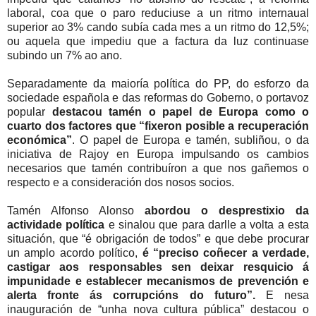
laboral, coa que o paro reduciuse a un ritmo internaual
superior ao 3% cando subía cada mes a un ritmo do 12,5%;
ou aquela que impediu que a factura da luz continuase
subindo un 7% ao ano.
Separadamente da maioría política do PP, do esforzo da
sociedade española e das reformas do Goberno, o portavoz
popular
destacou tamén o papel de Europa como o
cuarto dos factores que “fixeron posible a recuperación
económica”
. O papel de Europa e tamén, subliñou, o da
iniciativa de Rajoy en Europa impulsando os cambios
necesarios que tamén contribuíron a que nos gañemos o
respecto e a consideración dos nosos socios.
Tamén Alfonso Alonso
abordou o desprestixio da
actividade política
e sinalou que para darlle a volta a esta
situación, que “é obrigación de todos” e que debe procurar
un amplo acordo político,
é “preciso coñecer a verdade,
castigar aos responsables sen deixar resquicio á
impunidade e establecer mecanismos de prevención e
alerta fronte ás corrupcións do futuro”.
E nesa
inauguración de “unha nova cultura pública” destacou o