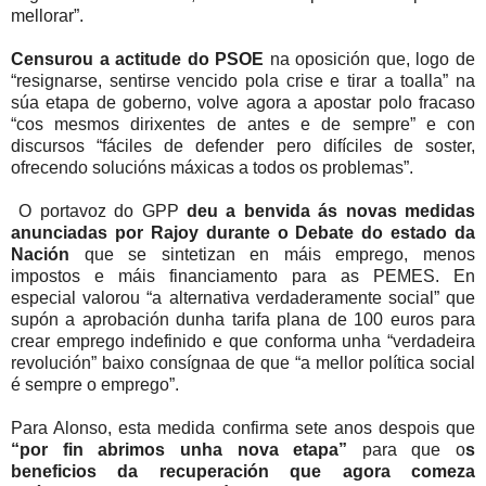
mellorar”.
Censurou a actitude do PSOE
na oposición que, logo de
“resignarse, sentirse vencido pola crise e tirar a toalla” na
súa etapa de goberno, volve agora a apostar polo fracaso
“cos mesmos dirixentes de antes e de sempre” e con
discursos “fáciles de defender pero difíciles de soster,
ofrecendo solucións máxicas a todos os problemas”.
O portavoz do GPP
deu a benvida ás novas medidas
anunciadas por Rajoy durante o Debate do estado da
Nación
que se sintetizan en máis emprego, menos
impostos e máis financiamento para as PEMES. En
especial valorou “a alternativa verdaderamente social” que
supón a aprobación dunha tarifa plana de 100 euros para
crear emprego indefinido e que conforma unha “verdadeira
revolución” baixo consígnaa de que “a mellor política social
é sempre o emprego”.
Para Alonso, esta medida confirma sete anos despois que
“por fin abrimos unha nova etapa”
para que o
s
beneficios da recuperación que agora comeza