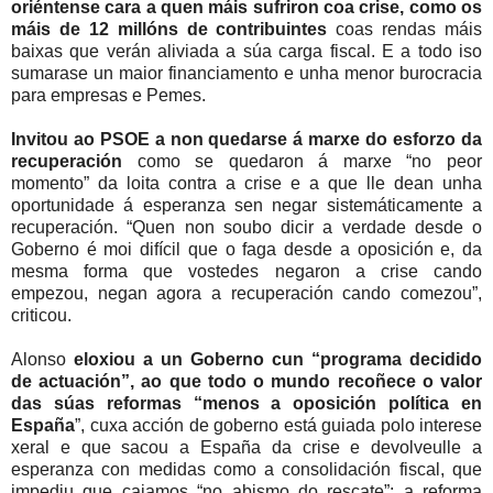
oriéntense cara a quen máis sufriron coa crise, como os
máis de 12 millóns de contribuintes
coas rendas máis
baixas que verán aliviada a súa carga fiscal. E a todo iso
sumarase un maior financiamento e unha menor burocracia
para empresas e Pemes.
Invitou ao PSOE a non quedarse á marxe do esforzo da
recuperación
como se quedaron á marxe “no peor
momento” da loita contra a crise e a que lle dean unha
oportunidade á esperanza sen negar sistemáticamente a
recuperación. “Quen non soubo dicir a verdade desde o
Goberno é moi difícil que o faga desde a oposición e, da
mesma forma que vostedes negaron a crise cando
empezou, negan agora a recuperación cando comezou”,
criticou.
Alonso
eloxiou a un Goberno cun “programa decidido
de actuación”, ao que todo o mundo recoñece o valor
das súas reformas “menos a oposición política en
España
”, cuxa acción de goberno está guiada polo interese
xeral e que sacou a España da crise e devolveulle a
esperanza con medidas como a consolidación fiscal, que
impediu que caiamos “no abismo do rescate”; a reforma