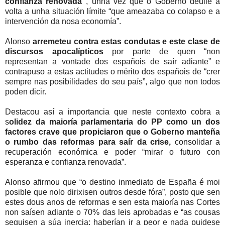
confianza renovada”
, unha vez que o Goberno deulle a
volta a unha situación límite “que ameazaba co colapso e a
intervención da nosa economía”.
Alonso
arremeteu contra estas condutas e este clase de
discursos apocalípticos
por parte de quen “non
representan a vontade dos españois de saír adiante” e
contrapuso a estas actitudes o mérito dos españois de “crer
sempre nas posibilidades do seu país”, algo que non todos
poden dicir.
Destacou así a importancia que neste contexto cobra a
s
olidez da maioría parlamentaria do PP como un dos
factores crave que propiciaron que o Goberno manteña
o rumbo das reformas para saír da crise,
consolidar a
recuperación económica e poder “mirar o futuro con
esperanza e confianza renovada”.
Alonso afirmou que “o destino inmediato de España é moi
posible que nolo dirixisen outros desde fóra”, posto que sen
estes dous anos de reformas e sen esta maioría nas Cortes
non saísen adiante o 70% das leis aprobadas e “as cousas
seguisen a súa inercia; haberían ir a peor e nada puidese