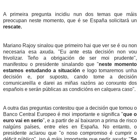
A primeira pregunta incidiu nun dos temas que máis
preocupan neste momento, que é se España solicitará un
rescate.
Mariano Rajoy sinalou que primeiro hai que ver se é ou non
necesaria esa axuda. "Eu ante esta decisión non vou
frivolizar. Teño a obrigación de ser moi prudente",
manifestou o presidente sinalando que "
neste momento
estamos estudando a situación
e logo tomaremos unha
decisión e, por suposto, cando tome a decisión
comunicareilla e darei as miñas razóns ao conxunto dos
españois e serán públicas as condicións en calquera caso".
A outra das preguntas contestou que a decisión que tomou o
Banco Central Europeo é moi importante e significa "
que o
euro vai en serio
", e a partir de aí baixaron a prima de risco
nalgúns países, entre eles en España. No entanto, o
presidente aclarou que "o noso compromiso é cumprir o
déficit público", iso é máis importante que pedir axuda: "
Se