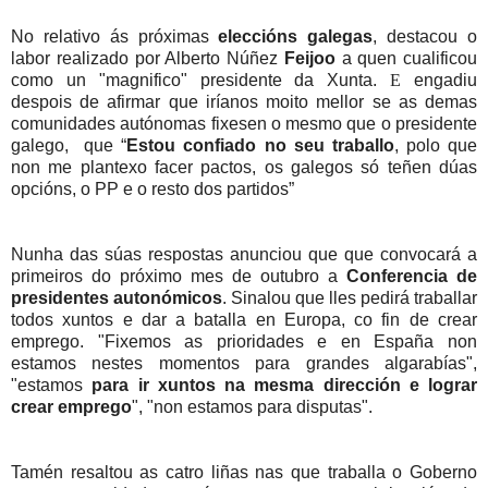
No relativo ás próximas
eleccións galegas
, destacou o
labor realizado por Alberto Núñez
Feijoo
a quen cualificou
como un "magnifico" presidente da Xunta.
E
engadiu
despois de afirmar que iríanos moito mellor se as demas
comunidades autónomas fixesen o mesmo que o presidente
galego, que “
Estou confiado no seu traballo
, polo que
non me plantexo facer pactos, os galegos só teñen dúas
opcións, o PP e o resto dos partidos”
Nunha das súas respostas anunciou que que convocará a
primeiros do próximo mes de outubro a
Conferencia de
presidentes autonómicos
. Sinalou que lles pedirá traballar
todos xuntos e dar a batalla en Europa, co fin de crear
emprego. "Fixemos as prioridades e en España non
estamos nestes momentos para grandes algarabías",
"estamos
para ir xuntos na mesma dirección e lograr
crear emprego
", "non estamos para disputas".
Tamén resaltou as catro liñas nas que traballa o Goberno