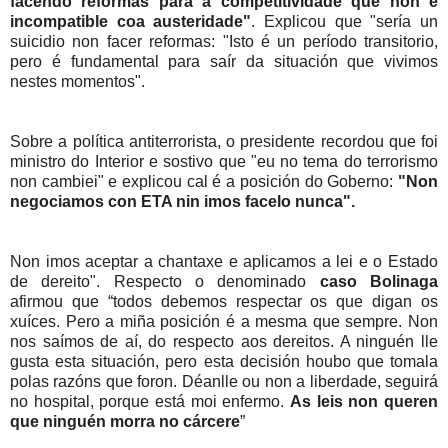
facendo reformas para a competitividade que non é
incompatible coa austeridade"
. Explicou que "sería un
suicidio non facer reformas: "Isto é un período transitorio,
pero é fundamental para saír da situación que vivimos
nestes momentos".
Sobre a política antiterrorista, o presidente recordou que foi
ministro do Interior e sostivo que "eu no tema do terrorismo
non cambiei" e explicou cal é a posición do Goberno:
"Non
negociamos con ETA nin imos facelo nunca".
Non imos aceptar a chantaxe e aplicamos a lei e o Estado
de dereito". Respecto o denominado
caso Bolinaga
afirmou que “todos debemos respectar os que digan os
xuíces. Pero a miña posición é a mesma que sempre. Non
nos saímos de aí, do respecto aos dereitos. A ninguén lle
gusta esta situación, pero esta decisión houbo que tomala
polas razóns que foron. Déanlle ou non a liberdade, seguirá
no hospital, porque está moi enfermo.
As leis non queren
que ninguén morra no cárcere
”