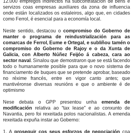
12.000 empregos indirectos na subcontratación de bens e
servizos coas empresas auxiliares da zona de influencia
onde están localizados os estaleiros, algo que, en cidades
como Ferrol, é esencial para a economía local.
Neste sentido, destacou o
compromiso do Goberno de
manter o programa de reindustrialización para as
comarcas de Ferrol, Eume e Ortegal, e subliñou tamén o
compromiso do Goberno de Rajoy e o da Xunta de
Galicia, con Alberto Núñez Feijóo á cabeza, cara ao
sector naval
. Sinalou que demostraron que se está facendo
todo o humanamente posible para que o novo sistema de
financiamento de buques que se pretende aprobar, baseado
no réxime francés, entre en vigor canto antes; que
mantivéronse diversas reunións e que o ambiente é de
optimismo
Nese debata o GPP presentou unha
emenda de
modificación
relativa ao “tax lease” e ao conxunto de
Navantia, pero foi rexeitada polos nacionalistas. A emenda
rexeitada expuña instar ao Goberno:
1. A
proseguir cos seus esforzos de negociación
coa