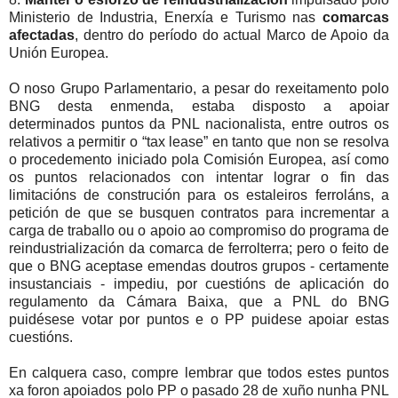
Ministerio de Industria, Enerxía e Turismo nas
comarcas
afectadas
, dentro do período do actual Marco de Apoio da
Unión Europea.
O noso Grupo Parlamentario, a pesar do rexeitamento polo
BNG desta enmenda, estaba disposto a apoiar
determinados puntos da PNL nacionalista, entre outros os
relativos a permitir o “tax lease” en tanto que non se resolva
o procedemento iniciado pola Comisión Europea, así como
os puntos relacionados con intentar lograr o fin das
limitacións de construción para os estaleiros ferroláns, a
petición de que se busquen contratos para incrementar a
carga de traballo ou o apoio ao compromiso do programa de
reindustrialización da comarca de ferrolterra; pero o feito de
que o BNG aceptase emendas doutros grupos - certamente
insustanciais - impediu, por cuestións de aplicación do
regulamento da Cámara Baixa, que a PNL do BNG
puidésese votar por puntos e o PP puidese apoiar estas
cuestións.
En calquera caso, compre lembrar que todos estes puntos
xa foron apoiados polo PP o pasado 28 de xuño nunha PNL