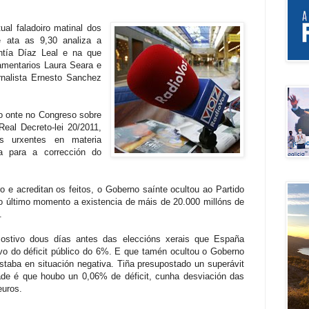
al faladoiro matinal dos
 ata as 9,30 analiza a
Antía Díaz Leal e na que
amentarios Laura Seara e
rnalista Ernesto Sanchez
do onte no Congreso sobre
eal Decreto-lei 20/2011,
 urxentes en materia
ira para a corrección do
 e acreditan os feitos, o Goberno saínte ocultou ao Partido
o último momento a existencia de máis de 20.000 millóns de
.
ostivo dous días antes das eleccións xerais que España
vo do déficit público do 6%. E que tamén ocultou o Goberno
staba en situación negativa. Tiña presupostado un superávit
de é que houbo un 0,06% de déficit, cunha desviación das
euros.