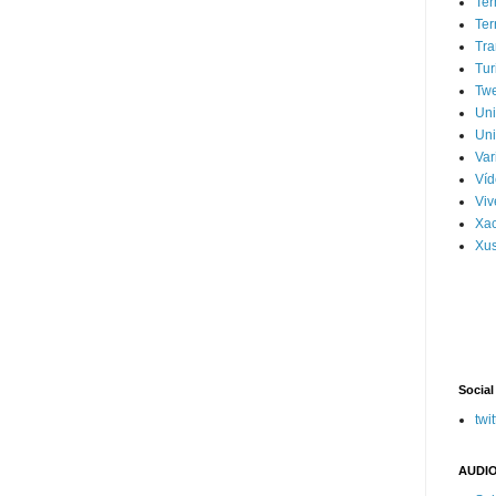
Ter
Ter
Tra
Tur
Tw
Un
Uni
Var
Víd
Vi
Xa
Xus
Social
twit
AUDIO