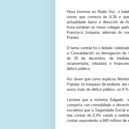
Hoxe tivemos en Radio Voz, o habitu
xoves que comeza ás 8,35 e que
actualidade baixo a dirección de 
hoxe estaban os meus colegas parl
Francisco Jorquera, ademais do xo
Pombo.
O tema central foi o debate celebra
a Convalidación ou derrogación do R
de 30 de decembro, de medidas
orzamentaria, tributaria e finance
déficit público.
Así dixen que como explicou Montoro
Popular no traspaso de poderes ata 
euros mais de déficit público, un 8 %
Lembrei que a ministra Salgado s
cumpriría con comodidade o obxecti
socialista que a Seguridade Social e
nas contas do 0,4% cando a realida
contas equivalente a 668 millóns de 