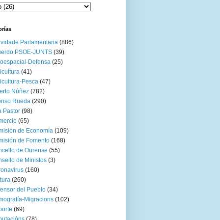
orías
ividade Parlamentaria
(886)
uerdo PSOE-JUNTS
(39)
oespacial-Defensa
(25)
icultura
(41)
icultura-Pesca
(47)
erto Núñez
(782)
onso Rueda
(290)
 Pastor
(98)
mercio
(65)
misión de Economía
(109)
isión de Fomento
(168)
cello de Ourense
(55)
sello de Ministos
(3)
onavirus
(160)
tura
(260)
ensor del Pueblo
(34)
ografía-Migracions
(102)
orte
(69)
utacións
(78)