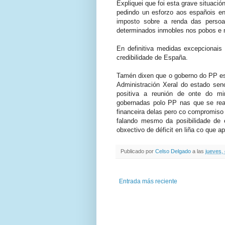
Expliquei que foi esta grave situaci
pedindo un esforzo aos españois en
imposto sobre a renda das persoa
determinados inmobles nos pobos e 
En definitiva medidas excepcionais
credibilidade de España.
Tamén dixen que o goberno do PP est
Administración Xeral do estado sen
positiva a reunión de onte do m
gobernadas polo PP nas que se reaf
financeira delas pero co compromiso pr
falando mesmo da posibilidade de
obxectivo de déficit en liña co que
Publicado por
Celso Delgado
a las
jueves,
Entrada más reciente