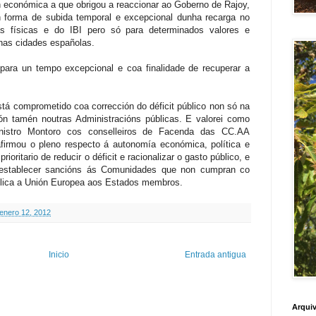
ón económica a que obrigou a reaccionar ao Goberno de Rajoy,
 forma de subida temporal e excepcional dunha recarga no
s físicas e do IBI pero só para determinados valores e
nas cidades españolas.
 para un tempo excepcional e coa finalidade de recuperar a
á comprometido coa corrección do déficit público non só na
ón tamén noutras Administracións públicas. E valorei como
inistro Montoro cos conselleiros de Facenda das CC.AA
irmou o pleno respecto á autonomía económica, política e
ioritario de reducir o déficit e racionalizar o gasto público, e
 establecer sancións ás Comunidades que non cumpran co
 aplica a Unión Europea aos Estados membros.
 enero 12, 2012
Inicio
Entrada antigua
Arquiv