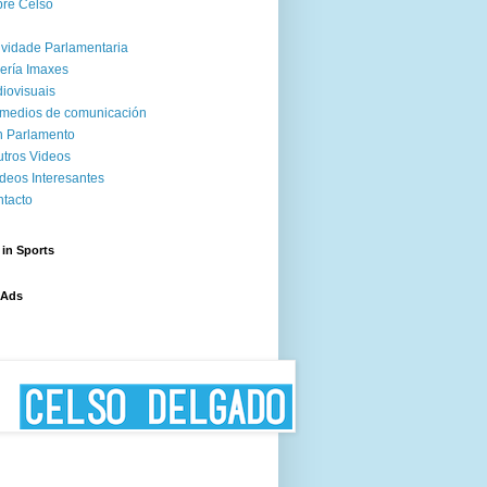
re Celso
ividade Parlamentaria
ería Imaxes
iovisuais
medios de comunicación
 Parlamento
tros Videos
deos Interesantes
tacto
 in Sports
 Ads