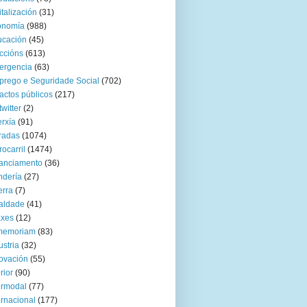
italización
(31)
onomía
(988)
ucación
(45)
ccións
(613)
ergencia
(63)
rego e Seguridade Social
(702)
actos públicos
(217)
twitter
(2)
rxía
(91)
radas
(1074)
rocarril
(1474)
anciamento
(36)
ndería
(27)
rra
(7)
aldade
(41)
axes
(12)
 memoriam
(83)
ustria
(32)
ovación
(55)
rior
(90)
ermodal
(77)
ernacional
(177)