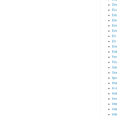
Dix
Ec
Ed
Ele
Em
Emp
En 
En 
Ene
Est
Fer
Fin
Ga
Gue
Igu
Im
In
Ind
Inn
Inte
int
Int