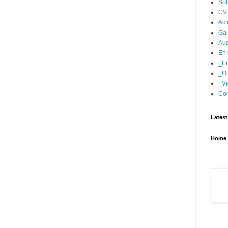
Sob
CV
Act
Gal
Aud
En 
_En
_Ou
_Vi
Con
Latest
Home