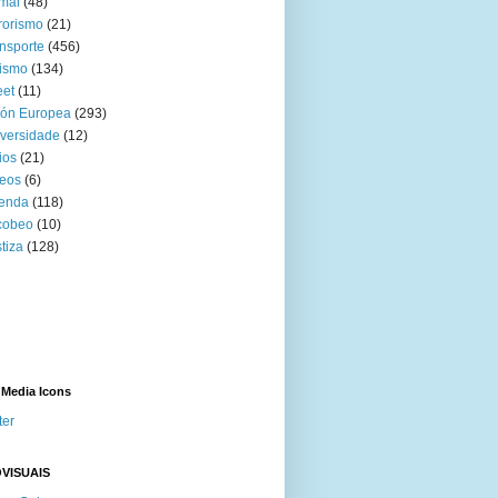
mal
(48)
rorismo
(21)
nsporte
(456)
ismo
(134)
eet
(11)
ión Europea
(293)
versidade
(12)
ios
(21)
eos
(6)
venda
(118)
cobeo
(10)
tiza
(128)
 Media Icons
ter
VISUAIS