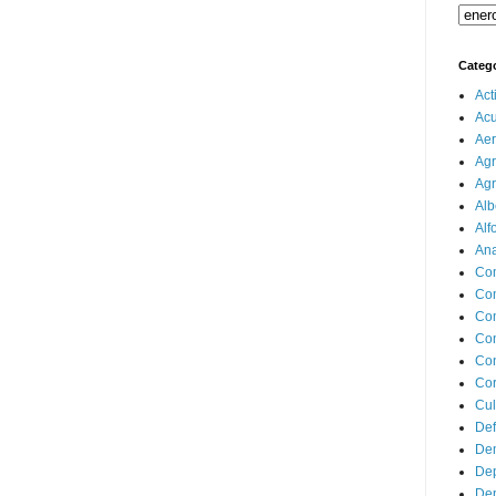
Categ
Act
Ac
Aer
Agr
Agr
Alb
Alf
Ana
Co
Co
Com
Con
Con
Cor
Cul
Def
Dem
Dep
Dep