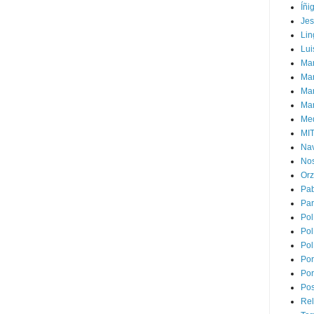
Íñi
Je
Lin
Lui
Man
Ma
Mar
Mar
Med
MI
Na
Nos
Or
Pa
Par
Pol
Pol
Pol
Por
Por
Pos
Rel