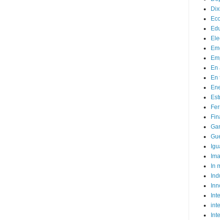
Dix
Ec
Ed
Ele
Em
Emp
En 
En 
Ene
Est
Fer
Fin
Ga
Gue
Igu
Im
In
Ind
Inn
Inte
int
Int