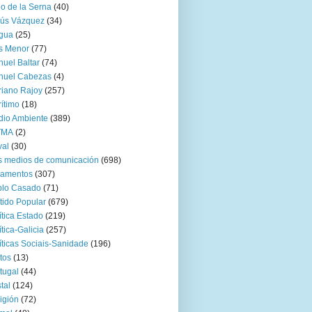
go de la Serna
(40)
sús Vázquez
(34)
gua
(25)
s Menor
(77)
uel Baltar
(74)
nuel Cabezas
(4)
iano Rajoy
(257)
ítimo
(18)
io Ambiente
(389)
TMA
(2)
val
(30)
 medios de comunicación
(698)
zamentos
(307)
blo Casado
(71)
tido Popular
(679)
ítica Estado
(219)
ítica-Galicia
(257)
íticas Sociais-Sanidade
(196)
tos
(13)
tugal
(44)
tal
(124)
igión
(72)