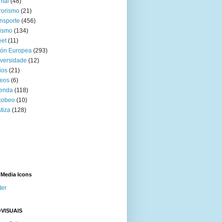
mal
(48)
rorismo
(21)
nsporte
(456)
ismo
(134)
eet
(11)
ión Europea
(293)
versidade
(12)
ios
(21)
eos
(6)
venda
(118)
cobeo
(10)
tiza
(128)
 Media Icons
ter
VISUAIS