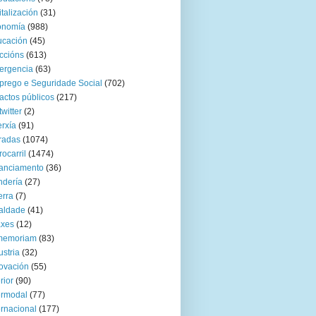
italización
(31)
onomía
(988)
ucación
(45)
ccións
(613)
ergencia
(63)
rego e Seguridade Social
(702)
actos públicos
(217)
twitter
(2)
rxía
(91)
radas
(1074)
rocarril
(1474)
anciamento
(36)
ndería
(27)
rra
(7)
aldade
(41)
axes
(12)
 memoriam
(83)
ustria
(32)
ovación
(55)
rior
(90)
ermodal
(77)
ernacional
(177)