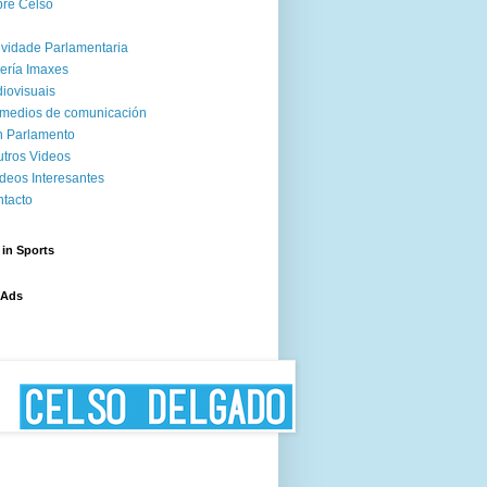
re Celso
ividade Parlamentaria
ería Imaxes
iovisuais
medios de comunicación
 Parlamento
tros Videos
deos Interesantes
tacto
 in Sports
 Ads