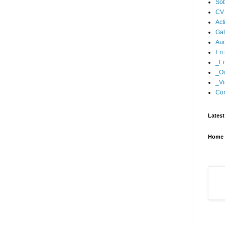
Sob
CV
Act
Gal
Aud
En 
_En
_Ou
_Vi
Con
Latest
Home