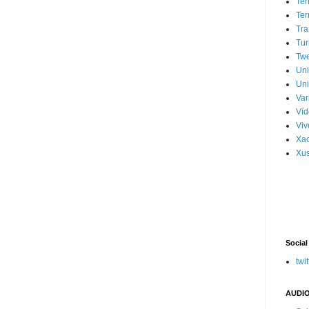
Ter
Ter
Tra
Tur
Tw
Un
Uni
Var
Víd
Vi
Xa
Xus
Social
twit
AUDIO