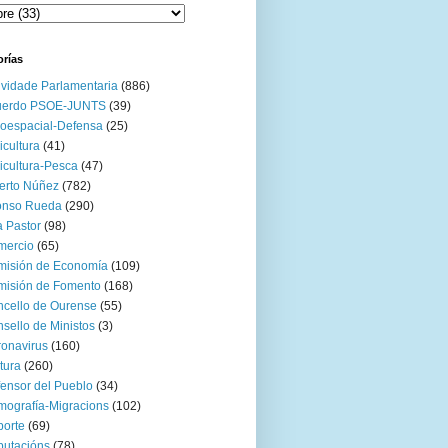
orías
ividade Parlamentaria
(886)
uerdo PSOE-JUNTS
(39)
oespacial-Defensa
(25)
icultura
(41)
icultura-Pesca
(47)
erto Núñez
(782)
onso Rueda
(290)
 Pastor
(98)
mercio
(65)
misión de Economía
(109)
isión de Fomento
(168)
cello de Ourense
(55)
sello de Ministos
(3)
onavirus
(160)
tura
(260)
ensor del Pueblo
(34)
ografía-Migracions
(102)
orte
(69)
utacións
(78)