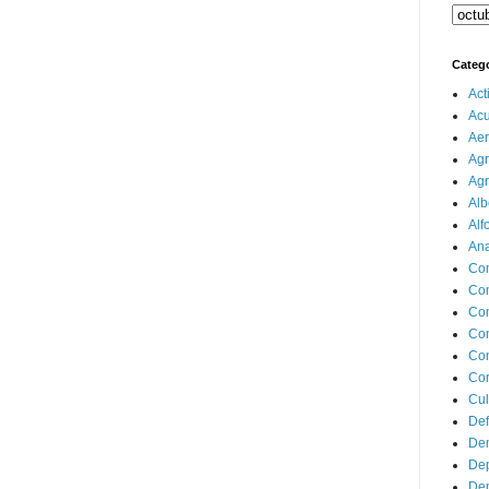
Categ
Act
Ac
Aer
Agr
Agr
Alb
Alf
Ana
Co
Co
Com
Con
Con
Cor
Cul
Def
Dem
Dep
Dep