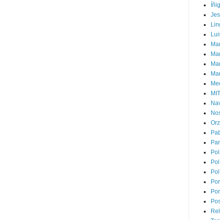
Íñi
Je
Lin
Lui
Man
Ma
Mar
Mar
Med
MI
Na
Nos
Or
Pa
Par
Pol
Pol
Pol
Por
Por
Pos
Rel