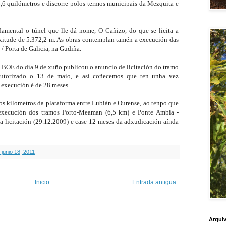
6,6 quilómetros e discorre polos termos municipais da Mezquita e
amental o túnel que lle dá nome, O Cañizo, do que se licita a
nxitude de 5.372,2 m. As obras contemplan tamén a execución das
 / Porta de Galicia, na Gudiña.
o BOE do día 9 de xuño publicou o anuncio de licitación do tramo
 autorizado o 13 de maio, e así coñecemos que ten unha vez
 execución é de 28 meses.
os kilometros da plataforma entre Lubián e Ourense, ao tenpo que
 execución dos tramos Porto-Meaman (6,5 km) e Ponte Ambia -
a licitación (29.12.2009) e case 12 meses da adxudicación aínda
 junio 18, 2011
Inicio
Entrada antigua
Arquiv