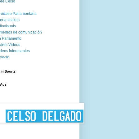
re Celso
ividade Parlamentaria
ería Imaxes
iovisuais
medios de comunicación
 Parlamento
tros Videos
deos Interesantes
tacto
 in Sports
 Ads