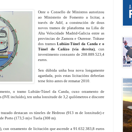
Onte o Consello de Ministros autorizou
ao Ministerio de Fomento a licitar, a
través de Adif, a construción de dous
novos tramos de plataforma na Liña de
Alta Velocidade Madrid-Galicia entre as
provincias de Zamora e Ourense. Trátase
dos tramos
Lubián-Túnel da Canda e o
Túnel do Cañizo (vía dereita)
, cun
investimento conxunto de 208.889.523,4
euros.
Sen dúbida unha boa nova longamente
agardada, pois estas licitacións deberían
terse feito antes de rematar 2010.
omento, o tramo Lubián-Túnel da Canda, cuxo orzamento de
s (IVE incluído), ten unha lonxitude de 3,2 quilómetros e discorre
u trazado destacan os túneles de Hedroso (913 m de lonxitude) e
de Porto (173,5 m) e Tuela (308 m).
), cun orzamento de licitación que ascende a 91.632.383,8 euros