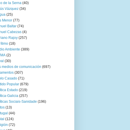
go de la Serna
(40)
sús Vázquez
(34)
gua
(25)
s Menor
(77)
uel Baltar
(74)
nuel Cabezas
(4)
iano Rajoy
(257)
ítimo
(18)
io Ambiente
(389)
TMA
(2)
val
(30)
 medios de comunicación
(697)
zamentos
(307)
blo Casado
(71)
tido Popular
(679)
ítica Estado
(219)
ítica-Galicia
(257)
íticas Sociais-Sanidade
(196)
tos
(13)
tugal
(44)
tal
(124)
igión
(72)