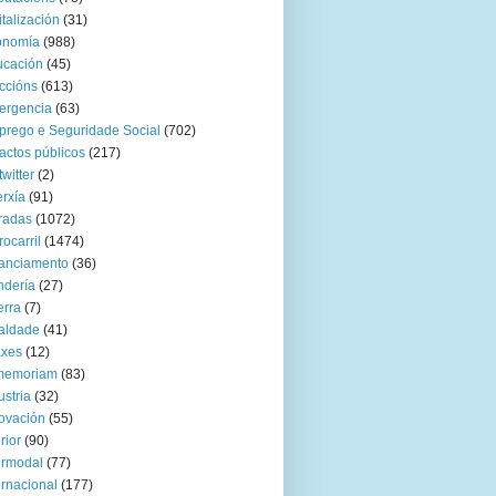
italización
(31)
onomía
(988)
ucación
(45)
ccións
(613)
ergencia
(63)
rego e Seguridade Social
(702)
actos públicos
(217)
twitter
(2)
rxía
(91)
radas
(1072)
rocarril
(1474)
anciamento
(36)
ndería
(27)
rra
(7)
aldade
(41)
axes
(12)
 memoriam
(83)
ustria
(32)
ovación
(55)
rior
(90)
ermodal
(77)
ernacional
(177)