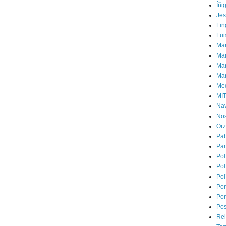
Íñi
Je
Lin
Lui
Man
Ma
Mar
Mar
Med
MI
Na
Nos
Or
Pa
Par
Pol
Pol
Pol
Por
Por
Pos
Rel