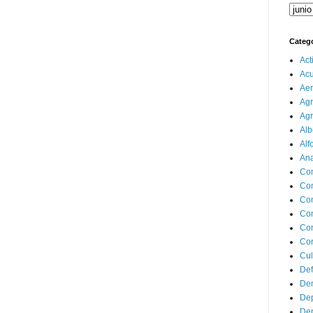
Categ
Act
Ac
Aer
Agr
Agr
Alb
Alf
Ana
Co
Co
Com
Con
Con
Cor
Cul
Def
Dem
Dep
Dep