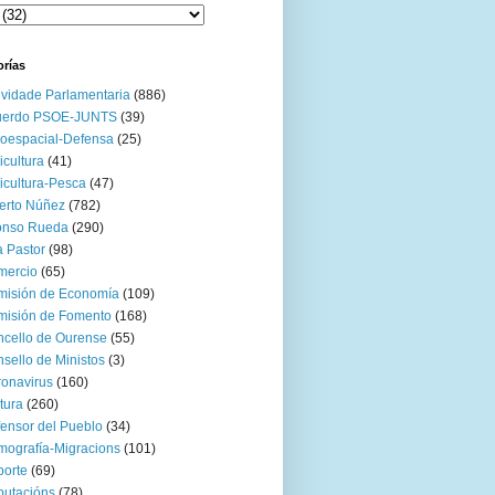
orías
ividade Parlamentaria
(886)
uerdo PSOE-JUNTS
(39)
oespacial-Defensa
(25)
icultura
(41)
icultura-Pesca
(47)
erto Núñez
(782)
onso Rueda
(290)
 Pastor
(98)
mercio
(65)
misión de Economía
(109)
isión de Fomento
(168)
cello de Ourense
(55)
sello de Ministos
(3)
onavirus
(160)
tura
(260)
ensor del Pueblo
(34)
ografía-Migracions
(101)
orte
(69)
utacións
(78)