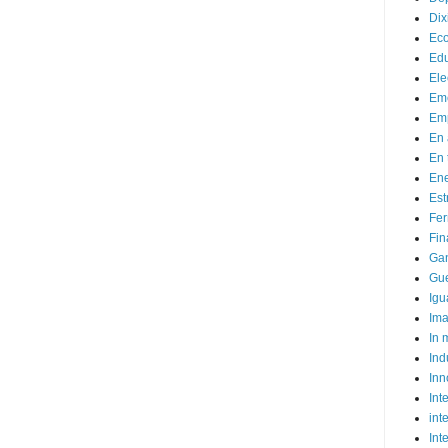
Dix
Ec
Ed
Ele
Em
Emp
En 
En 
Ene
Est
Fer
Fin
Ga
Gue
Igu
Im
In
Ind
Inn
Inte
int
Int