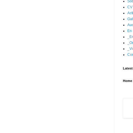
Sob
CV
Act
Gal
Aud
En 
_En
_Ou
_Vi
Con
Latest
Home