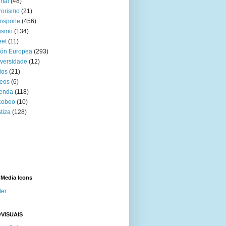
mal
(48)
rorismo
(21)
nsporte
(456)
ismo
(134)
eet
(11)
ión Europea
(293)
versidade
(12)
ios
(21)
eos
(6)
venda
(118)
cobeo
(10)
tiza
(128)
 Media Icons
ter
VISUAIS