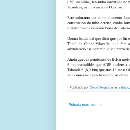
(IVE incluído), ten unha lonxitude de 
A Gudiña, na provincia de Ourense.
Este subtramo ten como elemento fund
construción do tubo dereito, cunha lo
plataformas da estación Porta de Galicia
Doutra banda hai que dicir que por fin 
Túnel da Canda-Vilavella, que fora
adxudicado ese contrato, o seu prazo de
Ainda quedan pendentes de licitar moit
é imprescindible que ADIF acelere a
Taboadela (8,9 km) que tras 18 meses d
non comezaron prácticamente as obras.
Publicado por
Celso Delgado
a las
sábado,
Entrada más reciente