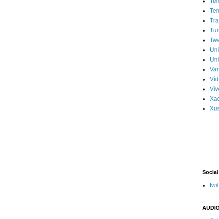
Ter
Ter
Tra
Tur
Tw
Un
Uni
Var
Víd
Vi
Xa
Xus
Social
twit
AUDIO