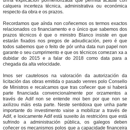
unha explicación pormenorizada que permita acabar con
calquera incerteza técnica, administrativa ou económica
respecto da obra e os prazos.
Recordamos que aínda non coñecemos os termos exactos
relacionados co financiamento e o único que sabemos dos
prazos técnicos é que o ministro Blanco insiste en que
estarán fixados nos pregos de adxudicación, pero é que
todos sabemos que o feito de pór unha data nun papel non
garante o seu cumprimento e que os técnicos comezan xa a
dubidar do 2015 e a falar do 2018 como data para a
chegada da alta velocidade.
Imos ser cautelosos na valoración da autorización da
licitación das obras emitida o pasado venres polo Consello
de Ministros e recalcamos que tras coñecer que si haberá
parte financiada convencionalmente por orzamentos a
través de Adif non se entende moi ben por que non se
axilizou máis esta parte. Neste sentidoxa que unha parte
importante do investimento vaise a mobilizar a través de
Adif, e loxicamente Adif está suxeito ás restricións que está
sufrindo a administración pública, os galegos deben
coñecer os mecanismos polos que a capacidade financeira