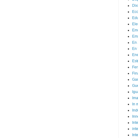
Dix
Ec
Ed
Ele
Em
Emp
En 
En 
Ene
Est
Fer
Fin
Ga
Gue
Igu
Im
In
Ind
Inn
Inte
int
Int