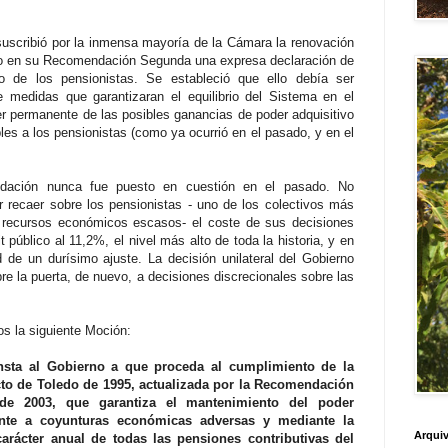
uscribió por la inmensa mayoría de la Cámara la renovación
do en su Recomendación Segunda una expresa declaración de
vo de los pensionistas. Se estableció que ello debía ser
 medidas que garantizaran el equilibrio del Sistema en el
ter permanente de las posibles ganancias de poder adquisitivo
les a los pensionistas (como ya ocurrió en el pasado, y en el
dación nunca fue puesto en cuestión en el pasado. No
r recaer sobre los pensionistas - uno de los colectivos más
s recursos económicos escasos- el coste de sus decisiones
 público al 11,2%, el nivel más alto de toda la historia, y en
 de un durísimo ajuste. La decisión unilateral del Gobierno
 la puerta, de nuevo, a decisiones discrecionales sobre las
os la siguiente Moción:
nsta al Gobierno a que proceda al cumplimiento de la
o de Toledo de 1995, actualizada por la Recomendación
e 2003, que garantiza el mantenimiento del poder
ente a coyunturas económicas adversas y mediante la
Arquiv
carácter anual de todas las pensiones contributivas del