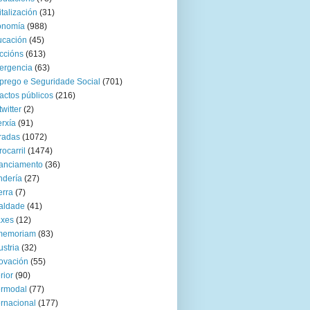
italización
(31)
onomía
(988)
ucación
(45)
ccións
(613)
ergencia
(63)
rego e Seguridade Social
(701)
actos públicos
(216)
twitter
(2)
rxía
(91)
radas
(1072)
rocarril
(1474)
anciamento
(36)
ndería
(27)
rra
(7)
aldade
(41)
axes
(12)
 memoriam
(83)
ustria
(32)
ovación
(55)
rior
(90)
ermodal
(77)
ernacional
(177)