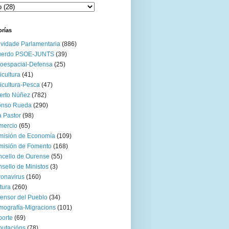
orías
ividade Parlamentaria
(886)
uerdo PSOE-JUNTS
(39)
oespacial-Defensa
(25)
icultura
(41)
icultura-Pesca
(47)
erto Núñez
(782)
onso Rueda
(290)
 Pastor
(98)
mercio
(65)
misión de Economía
(109)
isión de Fomento
(168)
cello de Ourense
(55)
sello de Ministos
(3)
onavirus
(160)
tura
(260)
ensor del Pueblo
(34)
ografía-Migracions
(101)
orte
(69)
utacións
(78)