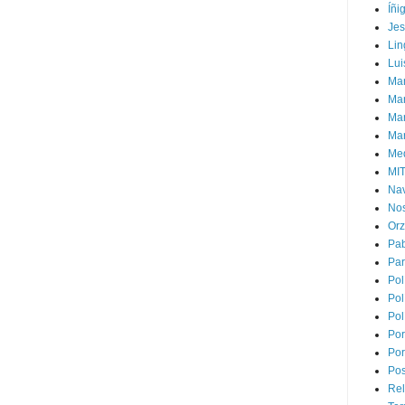
Íñi
Je
Lin
Lui
Man
Ma
Mar
Mar
Med
MI
Na
Nos
Or
Pa
Par
Pol
Pol
Pol
Por
Por
Pos
Rel