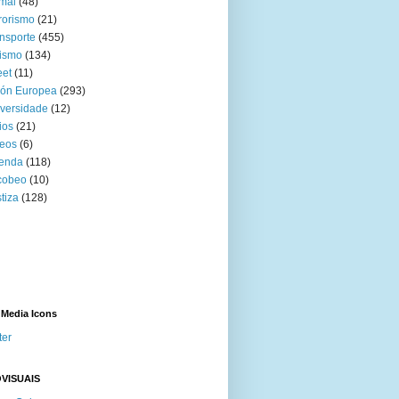
mal
(48)
rorismo
(21)
nsporte
(455)
ismo
(134)
eet
(11)
ión Europea
(293)
versidade
(12)
ios
(21)
eos
(6)
venda
(118)
cobeo
(10)
tiza
(128)
 Media Icons
ter
VISUAIS