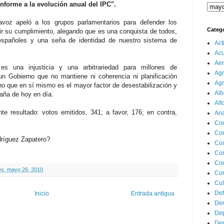
nforme a la evolución anual del IPC".
avoz apeló a los grupos parlamentarios para defender los
Categ
gir su cumplimiento, alegando que es una conquista de todos,
 españoles y una seña de identidad de nuestro sistema de
Act
Ac
Aer
es una injusticia y una arbitrariedad para millones de
Agr
un Gobierno que no mantiene ni coherencia ni planificación
Agr
o que en sí mismo es el mayor factor de desestabilización y
Alb
aña de hoy en día.
Alf
nte resultado: votos emitidos, 341; a favor, 176; en contra,
Ana
Co
Co
dríguez Zapatero?
Com
Con
Con
es, mayo 26, 2010
Cor
Cul
Def
Inicio
Entrada antigua
Dem
Dep
Dep