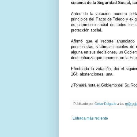
sistema de la Seguridad Social, co
Antes de la votación, nuestro port
principios del Pacto de Toledo y exi
es patrimonio social de todos los
protección social.
Afirmó que el recorte anunciado 
pensionistas, víctimas sociales de 
alguna en sus decisiones, un Gobiern
desconfianza que tenemos en la Esp
Efectuada la votación, dio el siguie
164; abstenciones, una.
¿Tomará nota el Gobierno del Sr. Ro
Publicado por
Celso Delgado
a las
miércol
Entrada más reciente