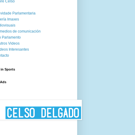
re Celso
ividade Parlamentaria
ería Imaxes
iovisuais
medios de comunicación
 Parlamento
tros Videos
deos Interesantes
tacto
 in Sports
 Ads