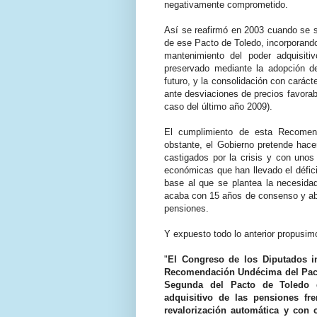
negativamente comprometido.
Así se reafirmó en 2003 cuando se s
de ese Pacto de Toledo, incorporan
mantenimiento del poder adquisiti
preservado mediante la adopción de
futuro, y la consolidación con carác
ante desviaciones de precios favorab
caso del último año 2009).
El cumplimiento de esta Recomen
obstante, el Gobierno pretende hace
castigados por la crisis y con uno
económicas que han llevado el déficit
base al que se plantea la necesidad
acaba con 15 años de consenso y abre
pensiones.
Y expuesto todo lo anterior propusim
"
El Congreso de los Diputados i
Recomendación Undécima del Pact
Segunda del Pacto de Toledo d
adquisitivo de las pensiones fr
revalorización automática y con 