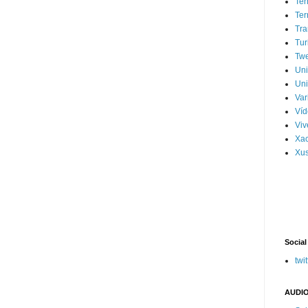
Ter
Ter
Tra
Tur
Tw
Un
Uni
Var
Víd
Vi
Xa
Xus
Social
twit
AUDIO