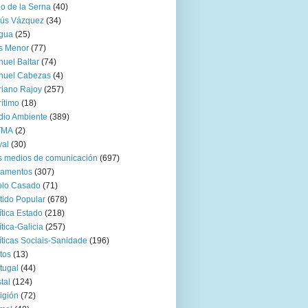
go de la Serna
(40)
sús Vázquez
(34)
gua
(25)
s Menor
(77)
uel Baltar
(74)
nuel Cabezas
(4)
iano Rajoy
(257)
ítimo
(18)
io Ambiente
(389)
TMA
(2)
val
(30)
 medios de comunicación
(697)
zamentos
(307)
blo Casado
(71)
tido Popular
(678)
ítica Estado
(218)
ítica-Galicia
(257)
íticas Sociais-Sanidade
(196)
tos
(13)
tugal
(44)
tal
(124)
igión
(72)