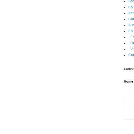
Sob
CV
Act
Gal
Aud
En 
_En
_Ou
_Vi
Con
Latest
Home