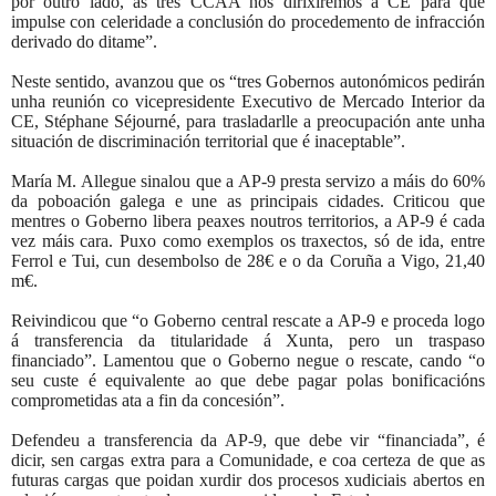
por outro lado, as tres CCAA nos dirixiremos á CE para que
impulse con celeridade a conclusión do procedemento de infracción
derivado do ditame”.
Neste sentido, avanzou que os “tres Gobernos autonómicos pedirán
unha reunión co vicepresidente Executivo de Mercado Interior da
CE, Stéphane Séjourné, para trasladarlle a preocupación ante unha
situación de discriminación territorial que é inaceptable”.
María M. Allegue sinalou que a AP-9 presta servizo a máis do 60%
da poboación galega e une as principais cidades. Criticou que
mentres o Goberno libera peaxes noutros territorios, a AP-9 é cada
vez máis cara. Puxo como exemplos os traxectos, só de ida, entre
Ferrol e Tui, cun desembolso de 28€ e o da Coruña a Vigo, 21,40
m€.
Reivindicou que “o Goberno central rescate a AP-9 e proceda logo
á transferencia da titularidade á Xunta, pero un traspaso
financiado”. Lamentou que o Goberno negue o rescate, cando “o
seu custe é equivalente ao que debe pagar polas bonificacións
comprometidas ata a fin da concesión”.
Defendeu a transferencia da AP-9, que debe vir “financiada”, é
dicir, sen cargas extra para a Comunidade, e coa certeza de que as
futuras cargas que poidan xurdir dos procesos xudiciais abertos en