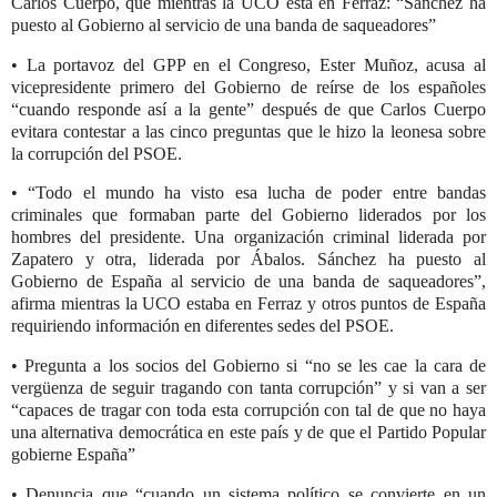
Carlos Cuerpo, que mientras la UCO está en
Ferraz: “Sánchez ha
puesto al Gobierno al
servicio de una banda de saqueadores”
• La portavoz del GPP en el Congreso, Ester Muñoz, acusa al
vicepresidente
primero del Gobierno de reírse de los españoles
“cuando responde así a la
gente” después de que Carlos Cuerpo
evitara contestar a las cinco preguntas
que le hizo la leonesa sobre
la corrupción del PSOE.
•
“Todo el mundo ha visto esa lucha de poder entre bandas
criminales que
formaban parte del Gobierno liderados por los
hombres del presidente. Una
organización criminal liderada por
Zapatero y otra, liderada por Ábalos.
Sánchez ha puesto al
Gobierno de España al servicio de una banda de
saqueadores”,
afirma mientras la UCO estaba en Ferraz y otros puntos de
España
requiriendo información en diferentes sedes del PSOE.
• Pregunta a los socios del Gobierno si “no se les cae la cara de
vergüenza de
seguir tragando con tanta corrupción” y si van a ser
“capaces de tragar con
toda esta corrupción con tal de que no haya
una alternativa democrática en
este país y de que el Partido Popular
gobierne España”
• Denuncia que “cuando un sistema político se convierte en un