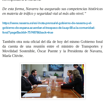
De esta forma, Navarra ha asegurado sus competencias históricas
en materia de tráfico y seguridad vial al más alto nivel.”
https://www.navarra.es/es/-/nota-prensa/el-gobierno-de-navarra-y-el-
gobierno-de-espana-acuerdan-el-traspaso-de-la-ap-68-a-la-comunidad-
foral?pageBackId=7574878&back=true
También otra nota oficial del día de hoy del mismo Gobierno foral
da cuenta de una reunión entre
el ministro de Transportes y
Movilidad Sostenible, Óscar Puente y la Presidenta de Navarra,
María Chivite.