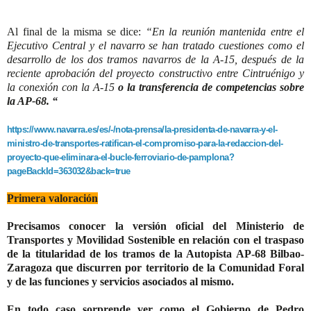
Al final de la misma se dice:
“En la reunión mantenida entre el
Ejecutivo Central y el navarro se han tratado cuestiones como el
desarrollo de los dos tramos navarros de la A-15, después de la
reciente aprobación del proyecto constructivo entre Cintruénigo y
la conexión con la A-15
o la transferencia de competencias sobre
la AP-68.
“
https://www.navarra.es/es/-/nota-prensa/la-presidenta-de-navarra-y-el-
ministro-de-transportes-ratifican-el-compromiso-para-la-redaccion-del-
proyecto-que-eliminara-el-bucle-ferroviario-de-pamplona?
pageBackId=363032&back=true
Primera valoración
Precisamos conocer la versión oficial del Ministerio de
Transportes y Movilidad Sostenible en relación con el traspaso
de la titularidad de los tramos de la Autopista AP-68 Bilbao-
Zaragoza que discurren por territorio de la Comunidad Foral
y de las funciones y servicios asociados al mismo.
En todo caso sorprende ver como el Gobierno de Pedro