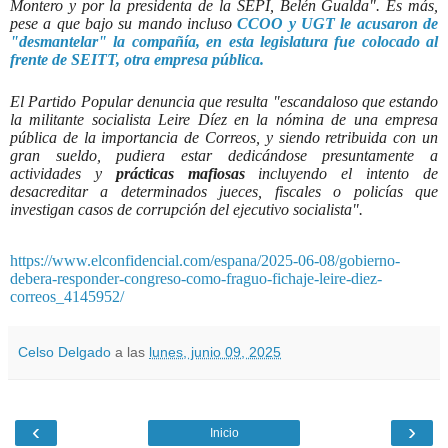
Montero y por la presidenta de la SEPI, Belén Gualda". Es más,
pese a que bajo su mando incluso
CCOO y UGT le acusaron de
"desmantelar" la compañía, en esta legislatura fue colocado al
frente de SEITT, otra empresa pública.
El Partido Popular denuncia que resulta "escandaloso que estando
la militante socialista Leire Díez en la nómina de una empresa
pública de la importancia de Correos, y siendo retribuida con un
gran sueldo, pudiera estar dedicándose presuntamente a
actividades y
prácticas mafiosas
incluyendo el intento de
desacreditar a determinados jueces, fiscales o policías que
investigan casos de corrupción del ejecutivo socialista".
https://www.elconfidencial.com/espana/2025-06-08/gobierno-
debera-responder-congreso-como-fraguo-fichaje-leire-diez-
correos_4145952/
Celso Delgado
a las
lunes, junio 09, 2025
‹
›
Inicio