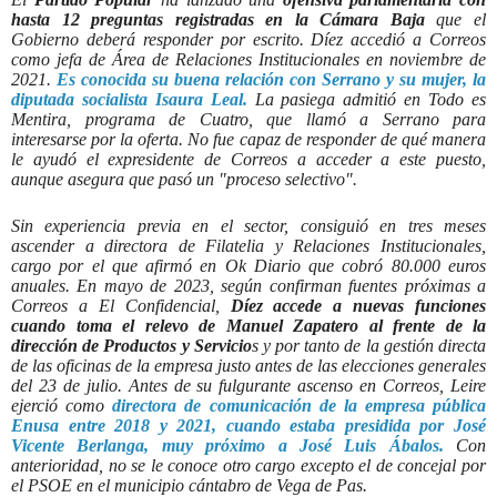
hasta 12 preguntas registradas en la Cámara Baja
que el
Gobierno deberá responder por escrito. Díez accedió a Correos
como jefa de Área de Relaciones Institucionales en noviembre de
2021.
Es conocida su buena relación con Serrano y su mujer, la
diputada socialista Isaura Leal.
La pasiega admitió en Todo es
Mentira, programa de Cuatro, que llamó a Serrano para
interesarse por la oferta. No fue capaz de responder de qué manera
le ayudó el expresidente de Correos a acceder a este puesto,
aunque asegura que pasó un "proceso selectivo".
Sin experiencia previa en el sector, consiguió en tres meses
ascender a directora de Filatelia y Relaciones Institucionales,
cargo por el que afirmó en Ok Diario que cobró 80.000 euros
anuales. En mayo de 2023, según confirman fuentes próximas a
Correos a El Confidencial,
Díez accede a nuevas funciones
cuando toma el relevo de Manuel Zapatero al frente de la
dirección de Productos y Servicio
s y por tanto de la gestión directa
de las oficinas de la empresa justo antes de las elecciones generales
del 23 de julio. Antes de su fulgurante ascenso en Correos, Leire
ejerció como
directora de comunicación de la empresa pública
Enusa entre 2018 y 2021, cuando estaba presidida por José
Vicente Berlanga, muy próximo a José Luis Ábalos.
Con
anterioridad, no se le conoce otro cargo excepto el de concejal por
el PSOE en el municipio cántabro de Vega de Pas.