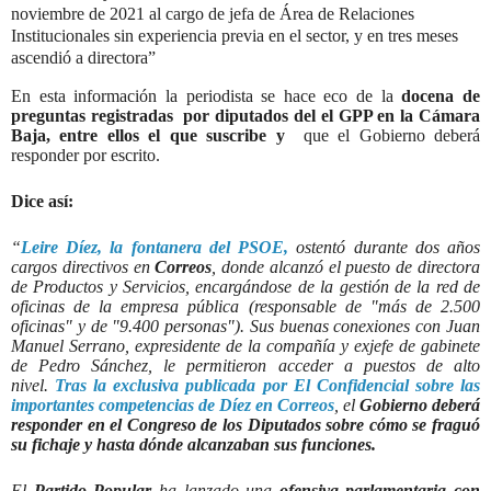
noviembre de 2021 al cargo de jefa de Área de Relaciones
Institucionales sin experiencia previa en el sector, y en tres meses
ascendió a directora”
En esta información la periodista se hace eco de la
docena de
preguntas registradas por diputados del el GPP en la Cámara
Baja, entre ellos el que suscribe y
que el Gobierno deberá
responder por escrito.
Dice así:
“
Leire Díez, la fontanera del PSOE,
ostentó durante dos años
cargos directivos en
Correos
, donde alcanzó el puesto de directora
de Productos y Servicios, encargándose de la gestión de la red de
oficinas de la empresa pública (responsable de "más de 2.500
oficinas" y de "9.400 personas"). Sus buenas conexiones con Juan
Manuel Serrano, expresidente de la compañía y exjefe de gabinete
de Pedro Sánchez, le permitieron acceder a puestos de alto
nivel.
Tras la exclusiva publicada por El Confidencial sobre las
importantes competencias de Díez en Correos
, el
Gobierno deberá
responder en el Congreso de los Diputados sobre cómo se fraguó
su fichaje y hasta dónde alcanzaban sus funciones.
El
Partido Popular
ha lanzado una
ofensiva parlamentaria con