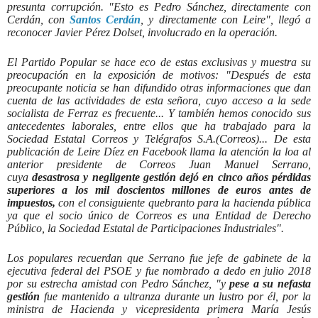
presunta corrupción. "Esto es Pedro Sánchez, directamente con
Cerdán, con
Santos Cerdán
, y directamente con Leire", llegó a
reconocer Javier Pérez Dolset, involucrado en la operación.
El Partido Popular se hace eco de estas exclusivas y muestra su
preocupación en la exposición de motivos: "Después de esta
preocupante noticia se han difundido otras informaciones que dan
cuenta de las actividades de esta señora, cuyo acceso a la sede
socialista de Ferraz es frecuente... Y también hemos conocido sus
antecedentes laborales, entre ellos que ha trabajado para la
Sociedad Estatal Correos y Telégrafos S.A.(Correos)... De esta
publicación de Leire Díez en Facebook llama la atención la loa al
anterior presidente de Correos Juan Manuel Serrano,
cuya
desastrosa y negligente gestión dejó en cinco años pérdidas
superiores a los mil doscientos millones de euros antes de
impuestos,
con el consiguiente quebranto para la hacienda pública
ya que el socio único de Correos es una Entidad de Derecho
Público, la Sociedad Estatal de Participaciones Industriales".
Los populares recuerdan que Serrano fue jefe de gabinete de la
ejecutiva federal del PSOE y fue nombrado a dedo en julio 2018
por su estrecha amistad con Pedro Sánchez, "y
pese a su nefasta
gestión
fue mantenido a ultranza durante un lustro por él, por la
ministra de Hacienda y vicepresidenta primera María Jesús