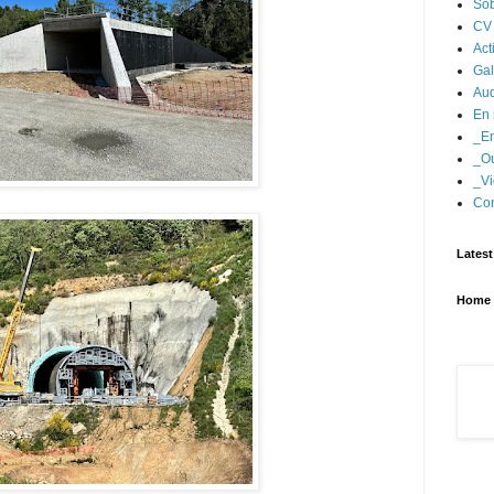
Sob
CV
Act
Gal
Aud
En 
_En
_Ou
_Vi
Con
Latest
Home