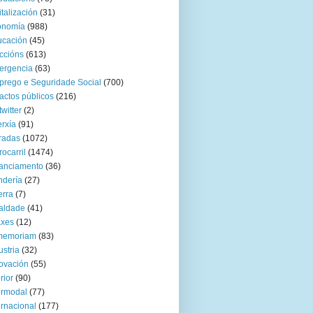
italización
(31)
onomía
(988)
ucación
(45)
ccións
(613)
ergencia
(63)
rego e Seguridade Social
(700)
actos públicos
(216)
twitter
(2)
rxía
(91)
radas
(1072)
rocarril
(1474)
anciamento
(36)
ndería
(27)
rra
(7)
aldade
(41)
axes
(12)
 memoriam
(83)
ustria
(32)
ovación
(55)
rior
(90)
ermodal
(77)
ernacional
(177)