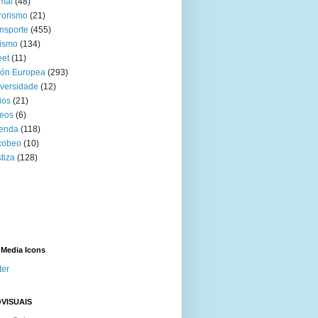
mal
(48)
rorismo
(21)
nsporte
(455)
ismo
(134)
eet
(11)
ión Europea
(293)
versidade
(12)
ios
(21)
eos
(6)
venda
(118)
cobeo
(10)
tiza
(128)
 Media Icons
ter
VISUAIS