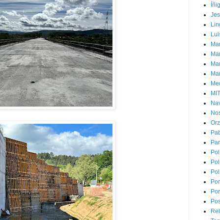
Íñi
Je
Lin
Lui
Man
Ma
Mar
Mar
Med
MI
Na
Nos
Or
Pa
Par
Pol
Pol
Pol
Por
Por
Pos
Rel