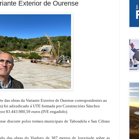
riante Exterior de Ourense
te das obras da
Variante Exterior de Ourense correspondentes ao
m)
foi adxudicado á UTE formada por Construcións Sánchez
por 83.443.980,59 euros (IVE engadido).
ense discorre polos termos municipais de Taboadela e San Cibrao
ado das obras do Viaduto de 387 metros de lonxitude sobre as