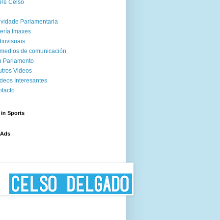
re Celso
ividade Parlamentaria
ería Imaxes
iovisuais
medios de comunicación
 Parlamento
tros Videos
deos Interesantes
tacto
 in Sports
 Ads