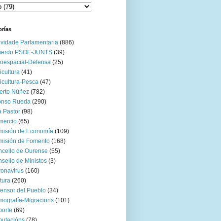
orías
ividade Parlamentaria
(886)
uerdo PSOE-JUNTS
(39)
oespacial-Defensa
(25)
icultura
(41)
icultura-Pesca
(47)
erto Núñez
(782)
onso Rueda
(290)
 Pastor
(98)
mercio
(65)
misión de Economía
(109)
isión de Fomento
(168)
cello de Ourense
(55)
sello de Ministos
(3)
onavirus
(160)
tura
(260)
ensor del Pueblo
(34)
ografía-Migracions
(101)
orte
(69)
utacións
(78)