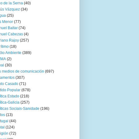
go de la Serna
(40)
sús Vázquez
(34)
gua
(25)
s Menor
(77)
uel Baltar
(74)
nuel Cabezas
(4)
iano Rajoy
(257)
ítimo
(18)
io Ambiente
(389)
TMA
(2)
val
(30)
 medios de comunicación
(697)
zamentos
(307)
blo Casado
(71)
tido Popular
(678)
ítica Estado
(218)
ítica-Galicia
(257)
íticas Sociais-Sanidade
(196)
tos
(13)
tugal
(44)
tal
(124)
igión
(72)