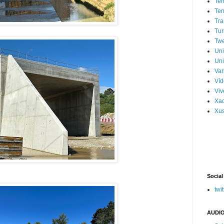
Ter
Ter
Tra
Tur
Tw
Un
Uni
Var
Víd
Vi
Xa
Xus
Social
twit
AUDIO