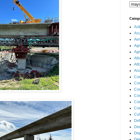
Categ
Act
Ac
Aer
Agr
Agr
Alb
Alf
Ana
Co
Co
Com
Con
Con
Cor
Cul
Def
Dem
Dep
Dep