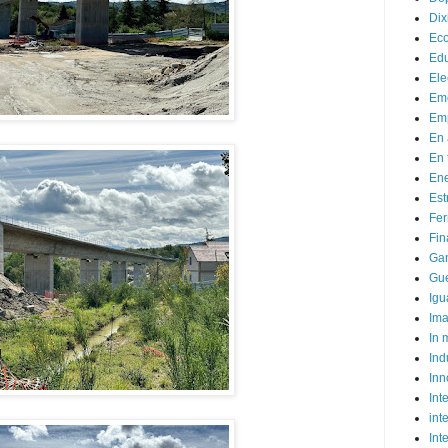
Dix
Ec
Ed
Ele
Em
Emp
En 
En 
Ene
Est
Fer
Fin
Ga
Gue
Igu
Im
In
Ind
Inn
Inte
int
Int