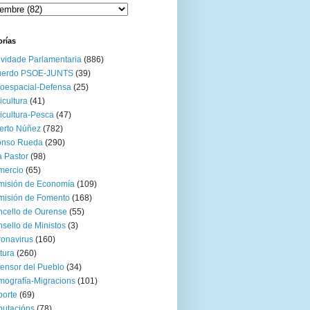
orías
ividade Parlamentaria
(886)
uerdo PSOE-JUNTS
(39)
oespacial-Defensa
(25)
icultura
(41)
icultura-Pesca
(47)
erto Núñez
(782)
onso Rueda
(290)
 Pastor
(98)
mercio
(65)
misión de Economía
(109)
isión de Fomento
(168)
cello de Ourense
(55)
sello de Ministos
(3)
onavirus
(160)
tura
(260)
ensor del Pueblo
(34)
ografía-Migracions
(101)
orte
(69)
utacións
(78)