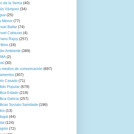
go de la Serna
(40)
sús Vázquez
(34)
gua
(25)
s Menor
(77)
uel Baltar
(74)
nuel Cabezas
(4)
iano Rajoy
(257)
ítimo
(18)
io Ambiente
(389)
TMA
(2)
val
(30)
 medios de comunicación
(697)
zamentos
(307)
blo Casado
(71)
tido Popular
(679)
ítica Estado
(219)
ítica-Galicia
(257)
íticas Sociais-Sanidade
(196)
tos
(13)
tugal
(44)
tal
(124)
igión
(72)