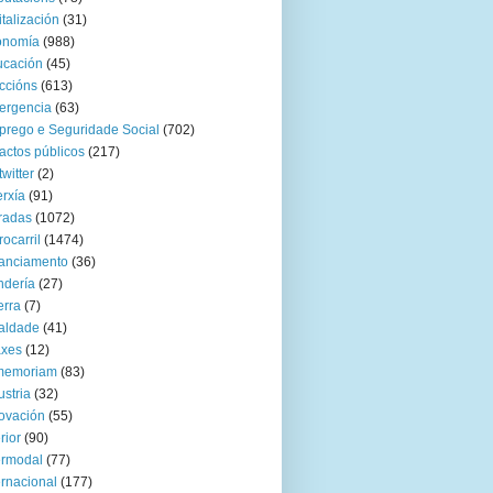
italización
(31)
onomía
(988)
ucación
(45)
ccións
(613)
ergencia
(63)
rego e Seguridade Social
(702)
actos públicos
(217)
twitter
(2)
rxía
(91)
radas
(1072)
rocarril
(1474)
anciamento
(36)
ndería
(27)
rra
(7)
aldade
(41)
axes
(12)
 memoriam
(83)
ustria
(32)
ovación
(55)
rior
(90)
ermodal
(77)
ernacional
(177)