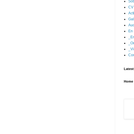
Sob
CV
Act
Gal
Aud
En 
_En
_Ou
_Vi
Con
Latest
Home