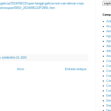
/galicia/2024/09/22/span-langgl-galicia-non-van-deixar-coas-
-outrosspan/0003_202409G22P2991.htm
Categ
Act
Ac
Aer
Agr
Agr
Alb
Alf
Ana
, septiembre 22, 2024
Co
Co
Inicio
Entrada antigua
Com
Con
Con
Cor
Cul
Def
Dem
Dep
Dep