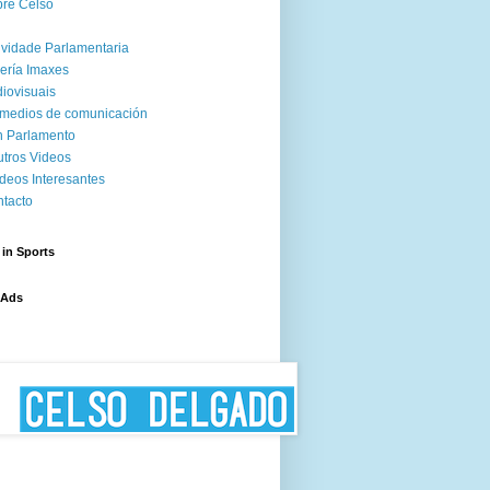
re Celso
ividade Parlamentaria
ería Imaxes
iovisuais
medios de comunicación
 Parlamento
tros Videos
deos Interesantes
tacto
 in Sports
 Ads