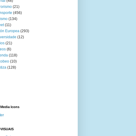
mal
(48)
rorismo
(21)
nsporte
(456)
ismo
(134)
eet
(11)
ión Europea
(293)
versidade
(12)
ios
(21)
eos
(6)
venda
(118)
cobeo
(10)
tiza
(128)
 Media Icons
ter
VISUAIS