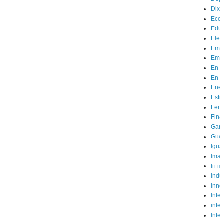
Dix
Ec
Ed
Ele
Em
Emp
En 
En 
Ene
Est
Fer
Fin
Ga
Gue
Igu
Im
In
Ind
Inn
Inte
int
Int