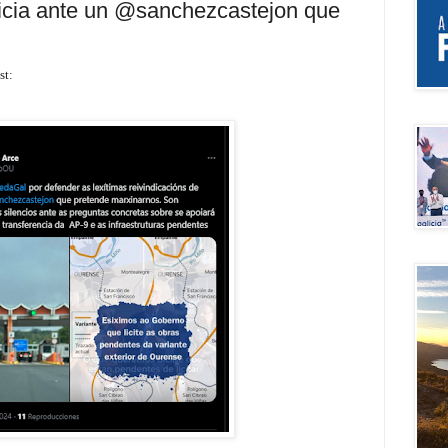
licia ante un @sanchezcastejon que
st: