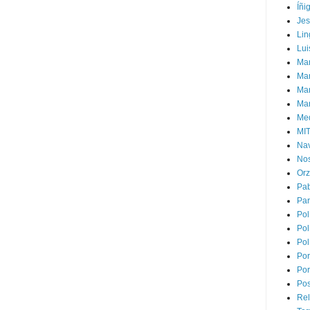
Íñi
Je
Lin
Lui
Man
Ma
Mar
Mar
Med
MI
Na
Nos
Or
Pa
Par
Pol
Pol
Pol
Por
Por
Pos
Rel