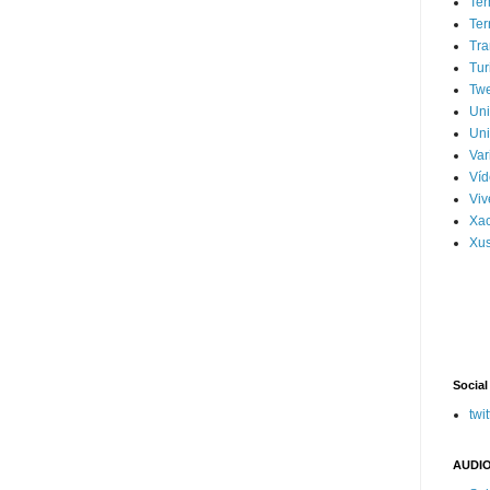
Ter
Ter
Tra
Tur
Tw
Un
Uni
Var
Víd
Vi
Xa
Xus
Social
twit
AUDIO