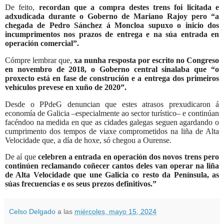
De feito,
recordan que a compra destes trens foi licitada e
adxudicada durante o Goberno de Mariano Rajoy pero “a
chegada de Pedro Sánchez á Moncloa supuxo o inicio dos
incumprimentos nos prazos de entrega e na súa entrada en
operación comercial”.
Cómpre lembrar que,
xa nunha resposta por escrito no Congreso
en novembro de 2018, o Goberno central sinalaba que “o
proxecto está en fase de construción e a entrega dos primeiros
vehículos prevese en xuño de 2020”.
Desde o PPdeG denuncian que estes atrasos prexudicaron á
economía de Galicia –especialmente ao sector turístico– e continúan
facéndoo na medida en que as cidades galegas seguen agardando o
cumprimento dos tempos de viaxe comprometidos na liña de Alta
Velocidade que, a día de hoxe, só chegou a Ourense.
De aí que
celebren a entrada en operación dos novos trens pero
continúen reclamando coñecer cantos deles van operar na liña
de Alta Velocidade que une Galicia co resto da Península, as
súas frecuencias e os seus prezos definitivos.”
Celso Delgado
a las
miércoles, mayo 15, 2024