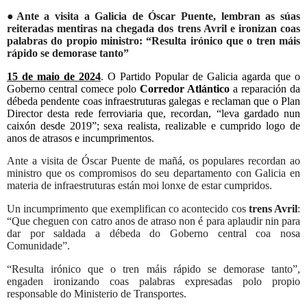
●
Ante a visita a Galicia de Óscar Puente, lembran as súas
reiteradas mentiras na chegada dos trens Avril e ironizan coas
palabras do propio ministro: “Resulta irónico que o tren máis
rápido se demorase tanto”
15 de maio de 2024
. O Partido Popular de Galicia agarda que o
Goberno central comece polo
Corredor Atlántico
a reparación da
débeda pendente coas infraestruturas galegas e reclaman que o Plan
Director desta rede ferroviaria que, recordan, “leva gardado nun
caixón desde 2019”; sexa realista, realizable e cumprido logo de
anos de atrasos e incumprimentos.
Ante a visita de Óscar Puente de mañá, os populares recordan ao
ministro que os compromisos do seu departamento con Galicia en
materia de infraestruturas están moi lonxe de estar cumpridos.
Un incumprimento que exemplifican co acontecido cos
trens Avril
:
“Que cheguen con catro anos de atraso non é para aplaudir nin para
dar por saldada a débeda do Goberno central coa nosa
Comunidade”.
“Resulta irónico que o tren máis rápido se demorase tanto”,
engaden ironizando coas palabras expresadas polo propio
responsable do Ministerio de Transportes.