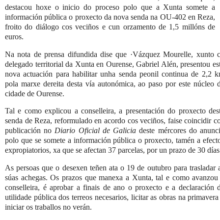
destacou hoxe o
inicio do proceso polo que a Xunta somete a
información pública o proxecto da nova senda na OU-402 en Reza,
froito do diálogo cos veciños e cun orzamento de 1,5 millóns de
euros.
Na nota de prensa difundida dise que ·Vázquez Mourelle, xunto 
delegado territorial da Xunta en Ourense, Gabriel Alén, presentou es
nova actuación para habilitar unha senda peonil continua de 2,2 
pola marxe dereita desta vía autonómica, ao paso por este núcleo 
cidade de Ourense.
Tal e como explicou a conselleira, a presentación do proxecto des
senda de Reza, reformulado en acordo cos veciños, faise coincidir c
publicación no
Diario Oficial de Galicia
deste mércores do anunc
polo que se somete a información pública o proxecto, tamén a efect
expropiatorios, xa que se afectan 37 parcelas, por un prazo de 30 días
As persoas que o desexen teñen ata o 19 de outubro para trasladar 
súas achegas. Os prazos que manexa a Xunta, tal e como avanzou
conselleira, é aprobar a finais de ano o proxecto e a declaración 
utilidade pública dos terreos necesarios, licitar as obras na primavera
iniciar os traballos no verán.