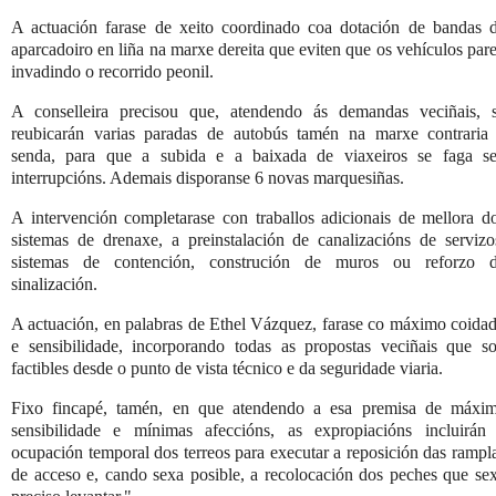
A actuación farase de xeito coordinado coa dotación de bandas 
aparcadoiro en liña na marxe dereita que eviten que os vehículos par
invadindo o recorrido peonil.
A conselleira precisou que, atendendo ás demandas veciñais, 
reubicarán varias paradas de autobús tamén na marxe contraria
senda, para que a subida e a baixada de viaxeiros se faga s
interrupcións. Ademais disporanse 6 novas marquesiñas.
A intervención completarase con traballos adicionais de mellora d
sistemas de drenaxe, a preinstalación de canalizacións de servizo
sistemas de contención, construción de muros ou reforzo 
sinalización.
A actuación, en palabras de Ethel Vázquez, farase co máximo coida
e sensibilidade, incorporando todas as propostas veciñais que s
factibles desde o punto de vista técnico e da seguridade viaria.
Fixo fincapé, tamén, en que atendendo a esa premisa de máxi
sensibilidade e mínimas afeccións, as expropiacións incluirán
ocupación temporal dos terreos para executar a reposición das rampl
de acceso e, cando sexa posible, a recolocación dos peches que se