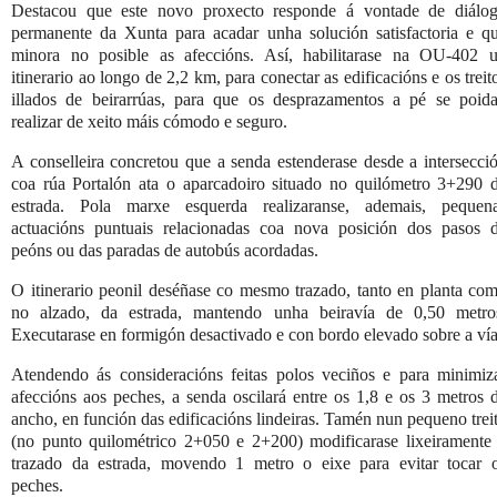
Destacou que este novo proxecto responde á vontade de diálo
permanente da Xunta para acadar unha solución satisfactoria e q
minora no posible as afeccións. Así, habilitarase na OU-402 
itinerario ao longo de 2,2 km, para conectar as edificacións e os treit
illados de beirarrúas, para que os desprazamentos a pé se poid
realizar de xeito máis cómodo e seguro.
A conselleira concretou que a senda estenderase desde a intersecci
coa rúa Portalón ata o aparcadoiro situado no quilómetro 3+290 
estrada. Pola marxe esquerda realizaranse, ademais, pequen
actuacións puntuais relacionadas coa nova posición dos pasos 
peóns ou das paradas de autobús acordadas.
O itinerario peonil deséñase co mesmo trazado, tanto en planta co
no alzado, da estrada, mantendo unha beiravía de 0,50 metro
Executarase en formigón desactivado e con bordo elevado sobre a vía
Atendendo ás consideracións feitas polos veciños e para minimiz
afeccións aos peches, a senda oscilará entre os 1,8 e os 3 metros 
ancho, en función das edificacións lindeiras. Tamén nun pequeno trei
(no punto quilométrico 2+050 e 2+200) modificarase lixeiramente
trazado da estrada, movendo 1 metro o eixe para evitar tocar 
peches.