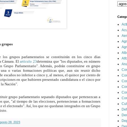
Categ
Act
Ac
Aer
Agr
s grupos
Agr
Alb
los grupos parlamentarios se constituirán en los cinco días
Alf
a Cámara. El
artículo 23
determina que "los diputados, en número
Ana
 en Grupo Parlamentario". Además, podrán constituirse en grupo
Co
 una o varias formaciones políticas que, aun sin reunir dicho
escaños no inferior a cinco y, al menos, el quince por ciento de
Co
scripciones en que hubieren presentado candidatura o el cinco por
Com
 la Nación".
Con
Con
ituir grupo parlamentario separado diputados que pertenezcan a
Cor
s que, "al tiempo de las elecciones, pertenecieran a formaciones
Cul
te el electorado". Así, los que no quedaran integrados en un Grupo
Def
ixto.
Dem
Dep
agosto 28, 2023
Dep