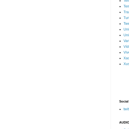
Ter
Ter
Tra
Tur
Tw
Un
Uni
Var
Víd
Vi
Xa
Xus
Social
twit
AUDIO