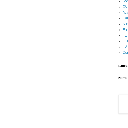
Sob
CV
Act
Gal
Aud
En 
_En
_Ou
_Vi
Con
Latest
Home