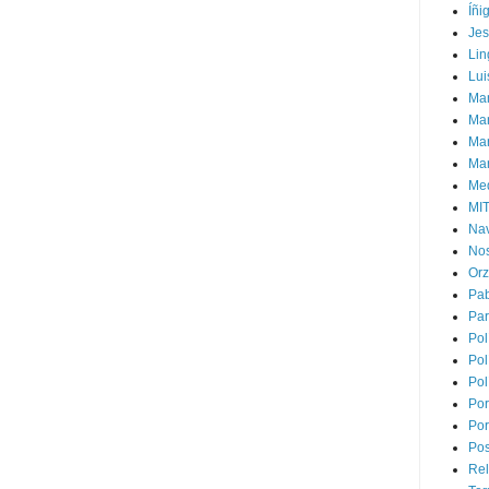
Íñi
Je
Lin
Lui
Man
Ma
Mar
Mar
Med
MI
Na
Nos
Or
Pa
Par
Pol
Pol
Pol
Por
Por
Pos
Rel