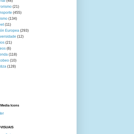
mal
(48)
rorismo
(21)
nsporte
(455)
ismo
(134)
eet
(11)
ión Europea
(293)
versidade
(12)
ios
(21)
eos
(6)
venda
(118)
cobeo
(10)
tiza
(128)
 Media Icons
ter
VISUAIS