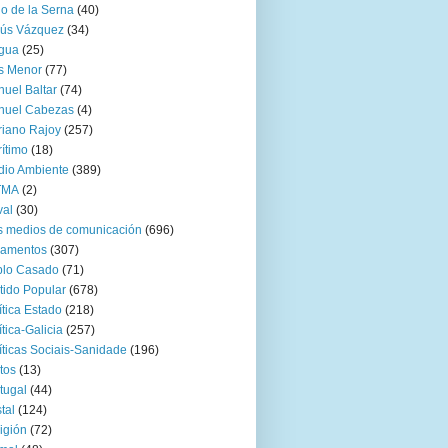
go de la Serna
(40)
sús Vázquez
(34)
gua
(25)
s Menor
(77)
uel Baltar
(74)
nuel Cabezas
(4)
iano Rajoy
(257)
ítimo
(18)
io Ambiente
(389)
TMA
(2)
val
(30)
 medios de comunicación
(696)
zamentos
(307)
blo Casado
(71)
tido Popular
(678)
ítica Estado
(218)
ítica-Galicia
(257)
íticas Sociais-Sanidade
(196)
tos
(13)
tugal
(44)
tal
(124)
igión
(72)