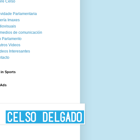
re Celso
ividade Parlamentaria
ería Imaxes
iovisuais
medios de comunicación
 Parlamento
tros Videos
deos Interesantes
tacto
 in Sports
 Ads