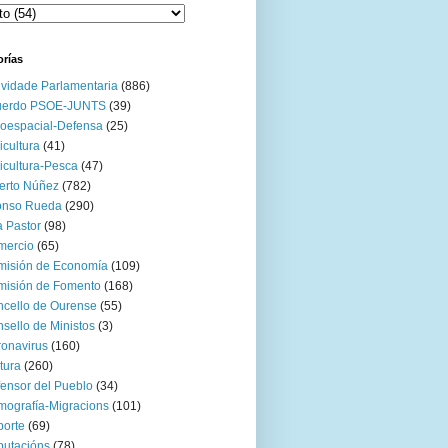
orías
ividade Parlamentaria
(886)
uerdo PSOE-JUNTS
(39)
oespacial-Defensa
(25)
icultura
(41)
icultura-Pesca
(47)
erto Núñez
(782)
onso Rueda
(290)
 Pastor
(98)
mercio
(65)
misión de Economía
(109)
isión de Fomento
(168)
cello de Ourense
(55)
sello de Ministos
(3)
onavirus
(160)
tura
(260)
ensor del Pueblo
(34)
ografía-Migracions
(101)
orte
(69)
utacións
(78)