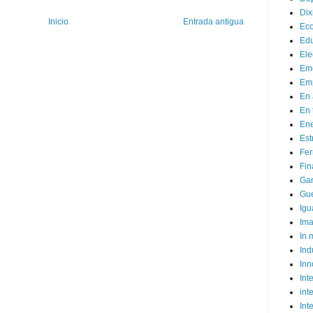
Dix
Inicio
Entrada antigua
Ec
Ed
Ele
Em
Emp
En 
En 
Ene
Est
Fer
Fin
Ga
Gue
Igu
Im
In
Ind
Inn
Inte
int
Int