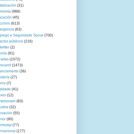
italización
(31)
onomía
(988)
ucación
(45)
ccións
(613)
ergencia
(63)
rego e Seguridade Social
(700)
actos públicos
(216)
twitter
(2)
rxía
(91)
radas
(1072)
rocarril
(1473)
anciamento
(36)
ndería
(27)
rra
(7)
aldade
(41)
axes
(12)
 memoriam
(83)
ustria
(32)
ovación
(55)
rior
(90)
ermodal
(77)
ernacional
(177)