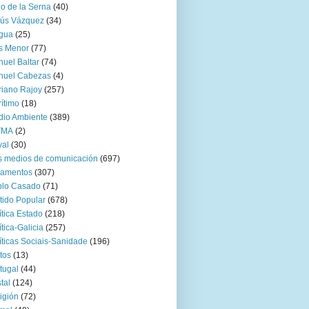
go de la Serna
(40)
sús Vázquez
(34)
gua
(25)
s Menor
(77)
uel Baltar
(74)
nuel Cabezas
(4)
iano Rajoy
(257)
ítimo
(18)
io Ambiente
(389)
TMA
(2)
val
(30)
 medios de comunicación
(697)
zamentos
(307)
blo Casado
(71)
tido Popular
(678)
ítica Estado
(218)
ítica-Galicia
(257)
íticas Sociais-Sanidade
(196)
tos
(13)
tugal
(44)
tal
(124)
igión
(72)