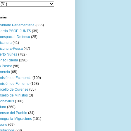
orías
ividade Parlamentaria
(886)
uerdo PSOE-JUNTS
(39)
oespacial-Defensa
(25)
icultura
(41)
icultura-Pesca
(47)
erto Núñez
(782)
onso Rueda
(290)
 Pastor
(98)
mercio
(65)
misión de Economía
(109)
isión de Fomento
(168)
cello de Ourense
(55)
sello de Ministos
(3)
onavirus
(160)
tura
(260)
ensor del Pueblo
(34)
ografía-Migracions
(101)
orte
(69)
utacións
(78)