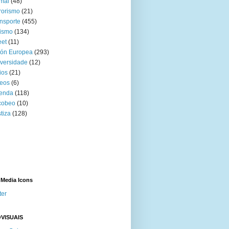
mal
(48)
rorismo
(21)
nsporte
(455)
ismo
(134)
eet
(11)
ión Europea
(293)
versidade
(12)
ios
(21)
eos
(6)
venda
(118)
cobeo
(10)
tiza
(128)
 Media Icons
ter
VISUAIS