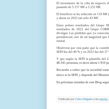
El incremento de la cifra de negocio 
pasando de 5.157 M€ a 5.252 M€.
El beneficio se ha reducido en 116 M€ 
y ahora en 2022 tan sólo 43 M€.
Estos pobres resultados del Grupo SE
resultados de 2022 del Grupo COR
divulgar. Las pérdidas que ya conocemo
presidencial, son de tal magnitud que 
estatal.
Obsérvese por otra parte que la contr
SEPI fue del 40 % y en 2022 fue del 37 
Y que según la SEPI la plantilla de
48.341 personas, es decir ahora 1.910 p
Recuerdo a todos que la sociedad estat
único es la SEPI, y depende del Ministe
En próximas entradas de este Blog segui
Publicado por
Celso Delgado
a las
jueves, 