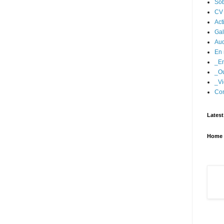
Sob
CV
Act
Gal
Aud
En 
_En
_Ou
_Vi
Con
Latest
Home