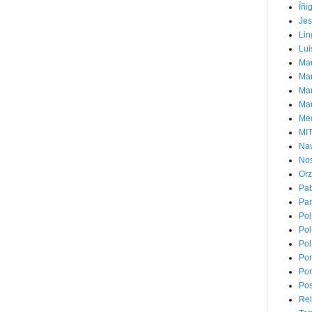
Íñi
Je
Lin
Lui
Man
Ma
Mar
Mar
Med
MI
Na
Nos
Or
Pa
Par
Pol
Pol
Pol
Por
Por
Pos
Rel