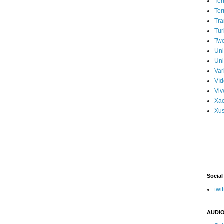
Ter
Ter
Tra
Tur
Tw
Un
Uni
Var
Víd
Vi
Xa
Xus
Social
twit
AUDIO