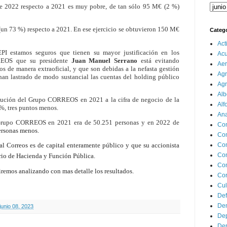
de 2022 respecto a 2021 es muy pobre, de tan sólo 95 M€ (2 %)
(un 73 %) respecto a 2021. En ese ejercicio se obtuvieron 150 M€
Categ
Act
PI estamos seguros que tienen su mayor justificación en los
Ac
REOS que su presidente
Juan Manuel Serrano
está evitando
Aer
s de manera extraoficial, y que son debidas a la nefasta gestión
Agr
han lastrado de modo sustancial las cuentas del holding público
Agr
Alb
ibución del Grupo CORREOS en 2021 a la cifra de negocio de la
Alf
%, tres puntos menos.
Ana
l Grupo CORREOS en 2021 era de 50.251 personas y en 2022 de
Co
ersonas menos.
Co
Com
al Correos es de capital enteramente público y que su accionista
Con
rio de Hacienda y Función Pública.
Con
remos analizando con mas detalle los resultados.
Cor
Cul
Def
Dem
junio 08, 2023
Dep
Dep