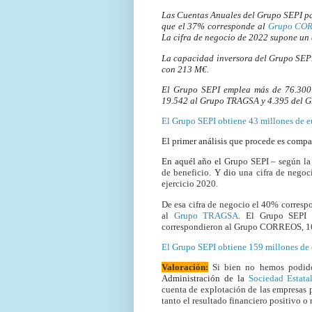
Las Cuentas Anuales del Grupo SEPI pa
que el 37% corresponde al
Grupo CO
La cifra de negocio de 2022 supone un 
La capacidad inversora del Grupo SEPI 
con 213 M€.
El Grupo SEPI emplea
más de 76.300
19.542 al Grupo TRAGSA y 4.395 del 
El Grupo SEPI obtiene 43 millones de e
El primer análisis que procede es compar
En aquél año el
Grupo SEPI – según la 
de beneficio.
Y dio
una cifra de nego
ejercicio 2020.
De esa cifra de negocio
el 40% corresp
al
Grupo TRAGSA
. El Grupo SEPI
correspondieron al Grupo CORREOS, 
El Grupo SEPI obtiene 159 millones de 
Valoración:
Si bien no hemos podido
Administración de la
Sociedad Estatal
cuenta de explotación de las empresas p
tanto el resultado financiero positivo o