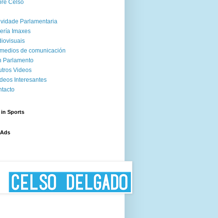
re Celso
ividade Parlamentaria
ería Imaxes
iovisuais
medios de comunicación
 Parlamento
tros Videos
deos Interesantes
tacto
 in Sports
 Ads