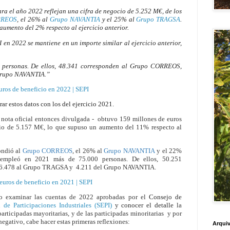
ra el año 2022 reflejan una
cifra de negocio de 5.252 M€
, de los
RREOS
, el 26% al
Grupo NAVANTIA
y el 25% al
Grupo TRAGSA
.
aumento del 2% respecto al ejercicio anterior.
en 2022 se mantiene en un importe similar al ejercicio anterior,
 personas
. De ellos, 48.341 corresponden al Grupo CORREOS,
Grupo NAVANTIA.”
uros de beneficio en 2022 | SEPI
ar estos datos con los del ejercicio 2021.
nota oficial entonces divulgada - obtuvo 159 millones de euros
cio de 5.157 M€, lo que supuso un aumento del 11% respecto al
ondió al
Grupo CORREOS
, el 26% al
Grupo NAVANTIA
y el 22%
 empleó en 2021
más de 75.000 personas
. De ellos, 50.251
16.478 al Grupo TRAGSA y 4.211 del Grupo NAVANTIA.
euros de beneficio en 2021 | SEPI
 examinar las cuentas de 2022 aprobadas por el
Consejo de
 de Participaciones Industriales (SEPI)
y conocer el detalle
la
articipadas mayoritarias, y de las participadas minoritarias y por
 negativo, cabe hacer estas primeras reflexiones:
Arquiv