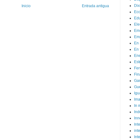
Dix
Inicio
Entrada antigua
Ec
Ed
Ele
Em
Emp
En 
En 
Ene
Est
Fer
Fin
Ga
Gue
Igu
Im
In
Ind
Inn
Inte
int
Int