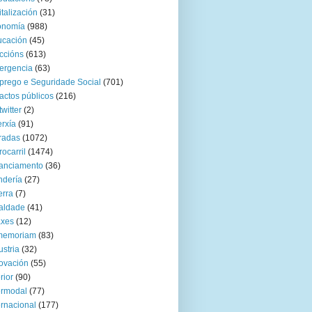
italización
(31)
onomía
(988)
ucación
(45)
ccións
(613)
ergencia
(63)
rego e Seguridade Social
(701)
actos públicos
(216)
twitter
(2)
rxía
(91)
radas
(1072)
rocarril
(1474)
anciamento
(36)
ndería
(27)
rra
(7)
aldade
(41)
axes
(12)
 memoriam
(83)
ustria
(32)
ovación
(55)
rior
(90)
ermodal
(77)
ernacional
(177)