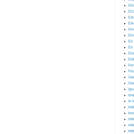
Dix
Ec
Ed
Ele
Em
Emp
En 
En 
Ene
Est
Fer
Fin
Ga
Gue
Igu
Im
In
Ind
Inn
Inte
int
Int