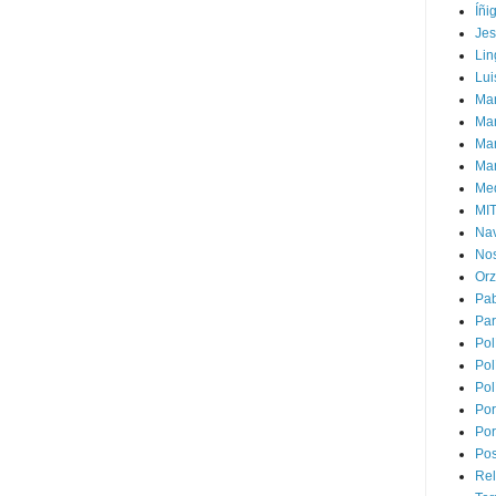
Íñi
Je
Lin
Lui
Man
Ma
Mar
Mar
Med
MI
Na
Nos
Or
Pa
Par
Pol
Pol
Pol
Por
Por
Pos
Rel