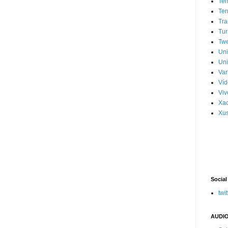
Ter
Ter
Tra
Tur
Tw
Un
Uni
Var
Víd
Vi
Xa
Xus
Social
twit
AUDIO