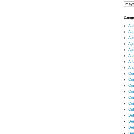
Categ
Act
Ac
Aer
Agr
Agr
Alb
Alf
Ana
Co
Co
Com
Con
Con
Cor
Cul
Def
Dem
Dep
Dep