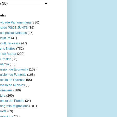
orías
ividade Parlamentaria
(886)
uerdo PSOE-JUNTS
(39)
oespacial-Defensa
(25)
icultura
(41)
icultura-Pesca
(47)
erto Núñez
(782)
onso Rueda
(290)
 Pastor
(98)
mercio
(65)
misión de Economía
(109)
isión de Fomento
(168)
cello de Ourense
(55)
sello de Ministos
(3)
onavirus
(160)
tura
(260)
ensor del Pueblo
(34)
ografía-Migracions
(101)
orte
(69)
utacións
(78)