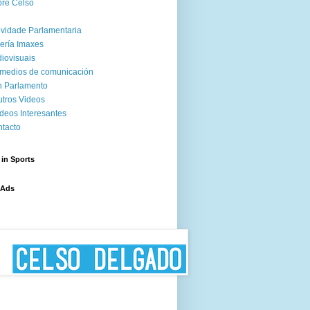
re Celso
ividade Parlamentaria
ería Imaxes
iovisuais
medios de comunicación
 Parlamento
tros Videos
deos Interesantes
tacto
 in Sports
 Ads