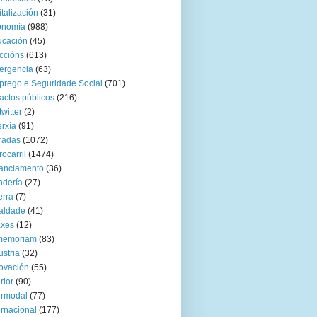
italización
(31)
onomía
(988)
ucación
(45)
ccións
(613)
ergencia
(63)
rego e Seguridade Social
(701)
actos públicos
(216)
twitter
(2)
rxía
(91)
radas
(1072)
rocarril
(1474)
anciamento
(36)
ndería
(27)
rra
(7)
aldade
(41)
axes
(12)
 memoriam
(83)
ustria
(32)
ovación
(55)
rior
(90)
ermodal
(77)
ernacional
(177)