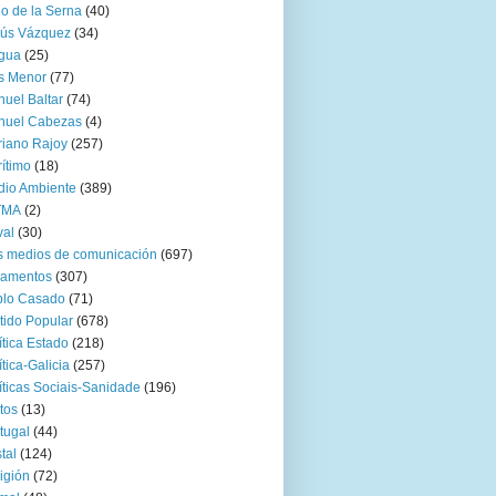
go de la Serna
(40)
sús Vázquez
(34)
gua
(25)
s Menor
(77)
uel Baltar
(74)
nuel Cabezas
(4)
iano Rajoy
(257)
ítimo
(18)
io Ambiente
(389)
TMA
(2)
val
(30)
 medios de comunicación
(697)
zamentos
(307)
blo Casado
(71)
tido Popular
(678)
ítica Estado
(218)
ítica-Galicia
(257)
íticas Sociais-Sanidade
(196)
tos
(13)
tugal
(44)
tal
(124)
igión
(72)