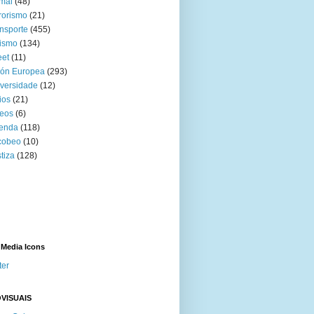
mal
(48)
rorismo
(21)
nsporte
(455)
ismo
(134)
eet
(11)
ión Europea
(293)
versidade
(12)
ios
(21)
eos
(6)
venda
(118)
cobeo
(10)
tiza
(128)
 Media Icons
ter
VISUAIS