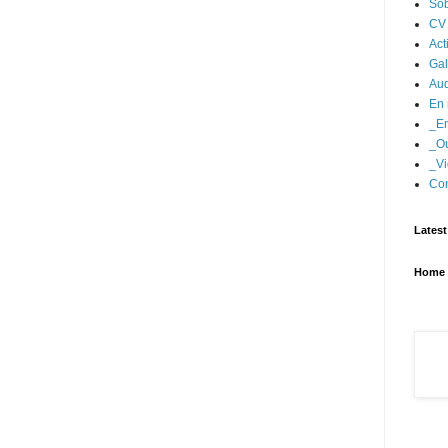
Sob
CV
Act
Gal
Aud
En 
_En
_Ou
_Vi
Con
Latest
Home