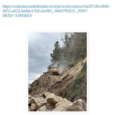
https://contrataciondelestado.es/wps/wcm/connect/5a2972f6-e8d0-
4055-a022-6d46e1702c2e/001_0000795023_.PDF?
MOD=AJPERES