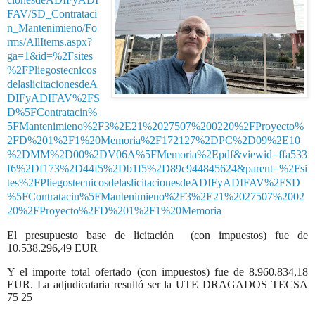
FAV/SD_Contrataci
n_Mantenimieno/Fo
rms/AllItems.aspx?
ga=1&id=%2Fsites
%2FPliegostecnicos
delaslicitacionesdeA
DIFyADIFAV%2FS
D%5FContratacin%
5FMantenimieno%2F3%2E21%2027507%200220%2FProyecto%
2FD%201%2F1%20Memoria%2F172127%2DPC%2D09%2E10
%2DMM%2D00%2DV06A%5FMemoria%2Epdf&viewid=ffa533
f6%2Df173%2D44f5%2Db1f5%2D89c944845624&parent=%2Fsi
tes%2FPliegostecnicosdelaslicitacionesdeADIFyADIFAV%2FSD
%5FContratacin%5FMantenimieno%2F3%2E21%2027507%2002
20%2FProyecto%2FD%201%2F1%20Memoria
El presupuesto base de licitación
(con impuestos) fue de
10.538.296,49 EUR
Y el importe total ofertado (con impuestos) fue de 8.960.834,18
EUR. La adjudicataria resultó ser la UTE DRAGADOS TECSA
75 25