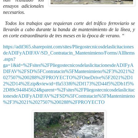
ensayos adicionales
necesarios.
Todos los trabajos que requieran corte del tráfico ferroviario se
llevarán a cabo durante la banda de mantenimiento de la línea, y
en corte extraordinario de tres meses en la época de verano. “
https://adif365.sharepoint.com/sites/Pliegostecnicosdelaslicitaciones
deADIFyADIFAV/SD_Contratacin_Mantenimieno/Forms/AllItems
.aspx?
ga=1&id=%2Fsites%2FPliegostecnicosdelaslicitacionesdeADIFyA
DIFAV%2FSD%5FContratacin%5FMantenimieno%2F3%2021%2
027507%200288%2FPROYECTO%2FOneDrive%5F2021%2D1
2%2D14%2Ezip&viewid=ffa533f6%2Df173%2D44f5%2Db1f5%
2D89c944845624&parent=%2Fsites%2FPliegostecnicosdelaslicitac
ionesdeADIFyADIFAV%2FSD%5FContratacin%5FMantenimieno
%2F3%2021%2027507%200288%2FPROYECTO