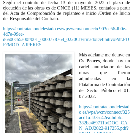
Según el contrato de fecha 13 de mayo de 2022 el plazo de
ejecución de las obras es de ONCE (11) MESES, contados a partir
del Acta de Comprobación de replanteo e inicio /Orden de Inicio
del Responsable del Contrato.
https://contrataciondelestado.es/wps/wcm/connect/c903ec56-fb0e-
4d7a-99ee-
d6a00cb5a00f/001_0000778764_0220CtFirmadoDefinitivoPdf.PD
F?MOD=AJPERES
Más adelante me detuve en
Os Peares
, donde hay un
cartel anunciador de las
obras que fueron
adjudicadas en la
Plataforma de Contratación
del Sector Público el 01-
07-2022.
https://contrataciondelestad
o.es/wps/wcm/connect/325
acd1a-f33a-42ea-bdbb-
382be469711b/DOC_CA
N_ADJ2022-917255.pdf?