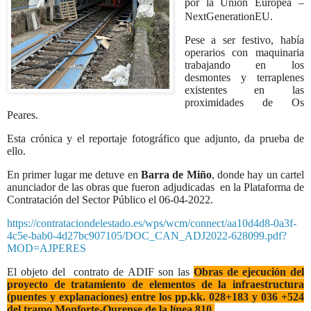
por la Unión Europea –
NextGenerationEU.
Pese a ser festivo, había
operarios con maquinaria
trabajando en los
desmontes y terraplenes
existentes en las
proximidades de Os
Peares.
Esta crónica y el reportaje fotográfico que adjunto, da prueba de
ello.
En primer lugar me detuve en
Barra de Miño
, donde hay un cartel
anunciador de las obras que fueron adjudicadas
en la Plataforma de
Contratación del Sector Público el 06-04-2022.
https://contrataciondelestado.es/wps/wcm/connect/aa10d4d8-0a3f-
4c5e-bab0-4d27bc907105/DOC_CAN_ADJ2022-628099.pdf?
MOD=AJPERES
El objeto del
contrato de ADIF son las
Obras de ejecución del
proyecto de tratamiento de elementos de la infraestructura
(puentes y explanaciones) entre los pp.kk. 028+183 y 036 +524
del tramo Monforte-Ourense de la línea 810.