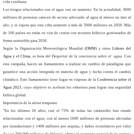
vida cotidiana.
Los riesgos relacionados con el agua van en aumento
. En la actualidad, 3600
millones de personas carecen de acceso adecuado al agua al menos un mes al
año, y se espera que esta cifra aumente a más de 5000 millones en 2050. Más
de 100 países no están en vías de contar con recursos hídricos gestionados de
forma sostenible para 2030.
Según la Organización Meteorológica Mundial (
OMM
) y otros
Líderes del
Agua y el Clima
, es hora del
Despertar de la conciencia sobre el agua
. Con
esta campaña, hacen un llamamiento a
realizar un cambio de paradigma que
garantice una acción integrada
en materia de agua y lucha contra el cambio
climático. Este llamamiento tiene lugar en vísperas de la
Conferencia sobre el
Agua 2023
, cuyo objetivo es acelerar los esfuerzos para lograr una seguridad
hídrica global.
Importancia de la alerta temprana
"En los últimos 20 años, casi el 75% de todas las catástrofes han estado
relacionadas con el agua, con al menos 1600 millones de personas afectadas
por inundaciones y 1400 millones por sequías, y daños económicos por valor
de casi 700.000 millones de dólares", afirma el secretario general de la agencia