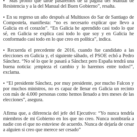
• “Más pronto que tarde pasaremos de la página del Manual de
Resistencia y a la del Manual del Buen Gobierno”, resalta.
• En su regreso un año después al Multiusos do Sar de Santiago de
Compostela, manifiesta: “no es necesario explicar que llevo a
Galicia en el corazón”. “En Galicia he aprendido casi todo lo que
sé, en Galicia se explica casi todo lo que soy y en Galicia he
conformado casi todo en lo que creo en política”, indica.
• Recuerda el precedente de 2016, cuando fue candidato a las
elecciones en Galicia y, el siguiente sábado, el PSOE echó a Pedro
Sánchez. “No sé lo que le pasará a Sánchez pero España tendrá una
buena noticia: ¡empieza el cambio y lo haremos entre todos!”,
exclama.
• “El presidente Sánchez, por muy presidente, por mucho Falcon y
por muchos ministros, no es capaz de llenar en Galicia un recinto
con más de 4.000 personas como hemos llenado a tres meses de las
elecciones”, asegura.
Afirma que, a diferencia del jefe del Ejecutivo: “Yo nunca tendría
miembros de mi Gobierno en los que no creo. Nunca nombraría a
nadie con el que no estuviese de acuerdo. Nunca de dejaría de cesar
a alguien si creo que merece ser cesado”