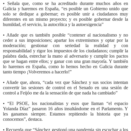
• Señala que, como se ha acreditado durante muchos años en
Galicia y haremos en España, “es posible un Gobierno unido que
solo se dedique a gobernar; es posible unir a ciudadanos muy
diferentes en un mismo proyecto; y es posible gobernar desde la
humildad, el servicio, la autocrítica y la autoexigencia”
• Añade que es también posible “contener al nacionalismo y no
ceder a sus imposiciones; apartar los extremismos y optar por la
moderación; gestionar con seriedad la realidad y con
responsabilidad y rigor los impuestos de los ciudadanos; cumplir la
palabra dada, estrechar la mano al adversario y cumplir los pactos
que se hagan entre ellos; y ganar con una gran mayoría. Y también
lo haremos en España, como lo hemos hecho en Galicia durante
tanto tiempo ¡Volveremos a hacerlo!”
• Añade que, ahora, “cada vez que Sánchez y sus socios intentan
convertir las sesiones de control en el Senado en una sesión de
control a Feijóo me da la sensación de que nada ha cambiado”
• “El PSOE, los nacionalistas y esos que llaman “el espacio
Yolanda Díaz” pasaron 16 años insultándome en el Parlamento. Y
les ganamos siempre. Estamos repitiendo la historia que ya
conocemos”, destaca.
• Recuerda que “Sánchez gestionó una pandemia sin escuchar a los