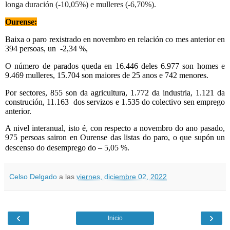
longa duración (-10,05%) e mulleres (-6,70%).
Ourense:
Baix
a o paro rexistrado en novembro en relación co mes anterior en
394 persoas, un -2,34 %,
O número de parados queda en 16.446 deles 6.977 son homes e
9.469 mulleres, 15.704 son maiores de 25 anos e 742 menores.
Por sectores, 855 son da agricultura, 1.772 da industria, 1.121 da
construción, 11.163 dos servizos e 1.535 do colectivo sen emprego
anterior.
A nivel interanual, isto é, con respecto a novembro do ano pasado,
975 persoas sairon en Ourense das listas do paro, o que supón un
descenso do desemprego do – 5,05 %.
Celso Delgado
a las
viernes, diciembre 02, 2022
‹
›
Inicio