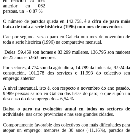
en relación co mes
anterior en 062
persoas, un - 0,87 %.
O número de parados queda en 142.758,
é a
cifra de paro máis
baixa de toda a serie histórica (1996) nun mes de novembro
.
Cae por segunda vez o paro en Galicia nun mes de novembro de
toda a serie histórica (1996) na comparativa mensual.
Deles 59.459 son homes e 83.299 mulleres, 136.795 son maiores
de 25 anos e 5.963 menores.
Por sectores, 4.774 son da agricultura, 14.789 da industria, 9.924 da
construción, 101.278 dos servizos e 11.993 do colectivo sen
emprego anterior.
A nivel interanual, isto é, con respecto a novembro do ano pasado,
9.989 persoas sairon en Galicia das listas do paro, o que supón un
descenso do desemprego do – 6,54 %.
Baixa o paro na evolución anual en todos os sectores de
actividade
, nas catro provincias e nas sete grandes cidades.
Comportamento favorable dos colectivos con máis dificultades para
atopar un emprego: menores de 30 anos (-11,16%), parados de