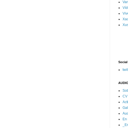
Var
Víd
Vi
Xa
Xus
Social
twit
AUDIO
Sob
CV
Act
Gal
Aud
En 
_En