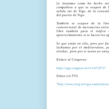
Le instamos como ha hecho ot
compañero a que se ocupen de 
salida sur de Vigo, de la conexi
del puerto de Vigo.
También se ocupen de la lín
convencional de mercancías entr
libre también para el tráfico
aprovechamiento si se hacen los ap
Se que están en ello, pero por f
luchamos por el mediterráneo, p
olvidar, pero por si acaso yo est
Enlace al Congreso:
https://app.congreso.es/v1/14710717
Enlace a la TVG:
"
http://www.crtvg.es/tvg/a-carta/telex