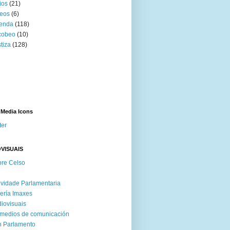
ios
(21)
eos
(6)
venda
(118)
cobeo
(10)
tiza
(128)
 Media Icons
ter
VISUAIS
re Celso
ividade Parlamentaria
ería Imaxes
iovisuais
medios de comunicación
 Parlamento