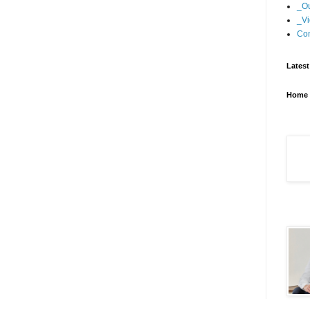
_Ou
_Vi
Con
Latest
Home