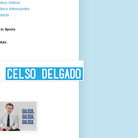
tros Videos
deos Interesantes
tacto
 in Sports
 Ads