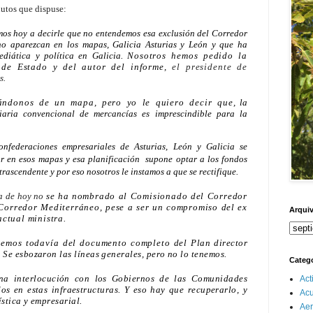
nutos que dispuse:
mos hoy a decirle que no entendemos esa exclusión del Corredor
no aparezcan en los mapas, Galicia Asturias y León y que ha
diática y política en Galicia.
Nosotros hemos pedido la
 de Estado y del autor del informe,
el presidente de
s.
ándonos de un mapa, pero yo le quiero decir que
, la
iaria convencional de mercancías es imprescindible para la
onfederaciones empresariales de Asturias, León y Galicia se
ar en esos mapas y esa planificación
supone optar a los fondos
trascendente y por eso nosotros le instamos a que se rectifique.
ía de hoy no
se ha nombrado al Comisionado del
Corredor
 Corredor Mediterráneo, pese a ser un compromiso del ex
Arquiv
actual ministra.
nemos todavía del documento completo del
Plan director
. Se
esbozaron las líneas generales, pero no lo tenemos.
Categ
a interlocución con los Gobiernos de las Comunidades
Act
s en estas infraestructuras. Y eso hay que recuperarlo, y
Ac
ística y empresarial.
Aer