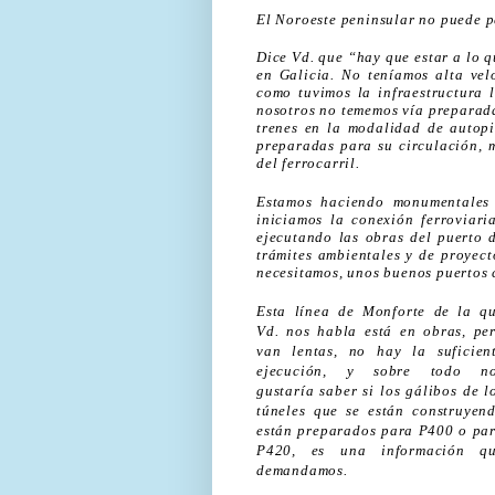
El Noroeste peninsular no puede p
Dice Vd. que “hay que estar a lo 
en Galicia. No teníamos alta vel
como tuvimos la infraestructura l
nosotros no tememos vía preparada
trenes en la modalidad de autopi
preparadas para su circulación, 
del ferrocarril.
Estamos haciendo monumentales 
iniciamos la conexión ferroviar
ejecutando las obras del puerto 
trámites ambientales y de proyect
necesitamos, unos buenos puertos 
Esta línea de Monforte de la q
Vd. nos habla está en obras, pe
van lentas, no hay la suficien
ejecución, y sobre todo n
gustaría saber si los gálibos de l
túneles que se están construyen
están preparados para P400 o pa
P420, es una información q
demandamos.