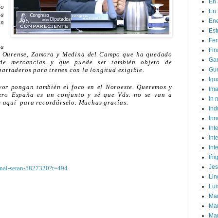
En 
ro
En 
la
Ene
ón
Est
Fer
ea
Fin
e Ourense, Zamora y Medina del Campo que ha quedado
Ga
 de mercancías y que puede ser también objeto de
Gue
artaderos para trenes con la longitud exigible.
Igu
avor pongan también el foco en el Noroeste. Queremos y
Im
ero España es un conjunto y sé que Vds. no se van a
In
oy aquí para recordárselo. Muchas gracias.
Ind
Inn
Inte
int
Int
Íñi
Je
ornal-seran-5827320?t=494
Lin
Lui
Man
Ma
Mar