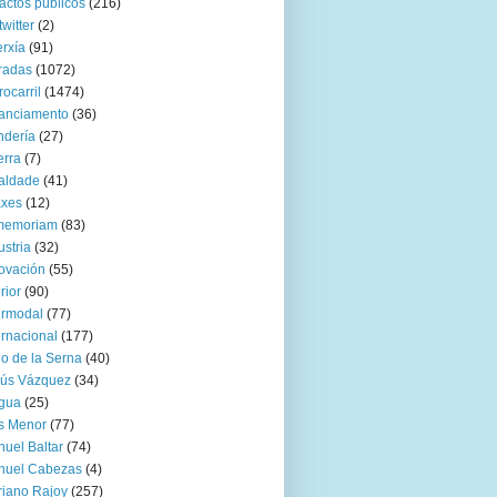
actos públicos
(216)
twitter
(2)
rxía
(91)
radas
(1072)
rocarril
(1474)
anciamento
(36)
ndería
(27)
rra
(7)
aldade
(41)
axes
(12)
 memoriam
(83)
ustria
(32)
ovación
(55)
rior
(90)
ermodal
(77)
ernacional
(177)
go de la Serna
(40)
sús Vázquez
(34)
gua
(25)
s Menor
(77)
uel Baltar
(74)
nuel Cabezas
(4)
iano Rajoy
(257)