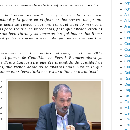
Agr
ermanecer impasible ante las informaciones conocidas.
Agr
Alb
que la demanda reclame”.. pero ya tenemos la experiencia
ocidad y la gente no viajaba en los trenes; tan pronto
Alf
a gente se vuelca a los trenes.. aquí pasa lo mismo, si
Ana
s para recibir las mercancías, para que puedan circular
Co
stas ferroviaria y no tenemos los gálibos en las líneas
Co
mal podremos generar demanda, ya que esta se apartará
Com
Con
inversiones en los puertos gallegos, en el año 2017
Con
ia al puerto de Caneliñas en Ferrol. Estamos ahora ya
Cor
de Punta Langosteira que fue precedido de cantidad de
os, que vienen desde no sé cuántos años. Esto es lo que
Cul
conectados ferroviariamente a una línea convencional.
Def
Dem
ue
Dep
ro
Dep
te
Dix
os
Ec
os
Ed
do
ra
Ele
ue
Em
Emp