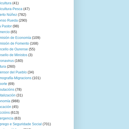
icultura
(41)
icultura-Pesca
(47)
erto Núñez
(782)
onso Rueda
(290)
 Pastor
(98)
mercio
(65)
misión de Economía
(109)
isión de Fomento
(168)
cello de Ourense
(55)
sello de Ministos
(3)
onavirus
(160)
tura
(260)
ensor del Pueblo
(34)
ografía-Migracions
(101)
orte
(69)
utacións
(78)
italización
(31)
onomía
(988)
ucación
(45)
ccións
(613)
ergencia
(63)
rego e Seguridade Social
(701)