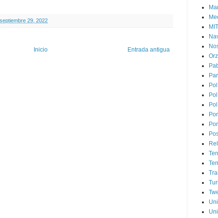
Mar
Med
 septiembre 29, 2022
MI
Na
Nos
Inicio
Entrada antigua
Or
Pa
Par
Pol
Pol
Pol
Por
Por
Pos
Rel
Ter
Ter
Tra
Tur
Tw
Un
Uni